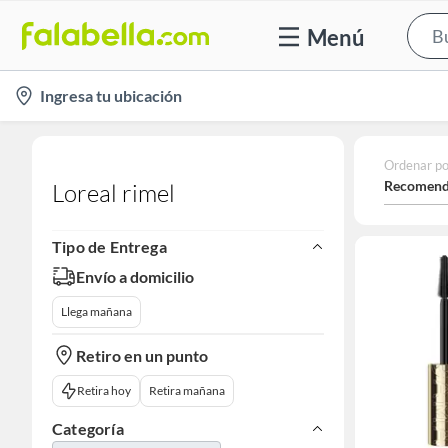
Menú
location-
Ingresa tu ubicación
icon
Ordenar po
Recomend
Loreal rimel
Tipo de Entrega
Envío a domicilio
Llega mañana
Retiro en un punto
Retira hoy
Retira mañana
Categoría