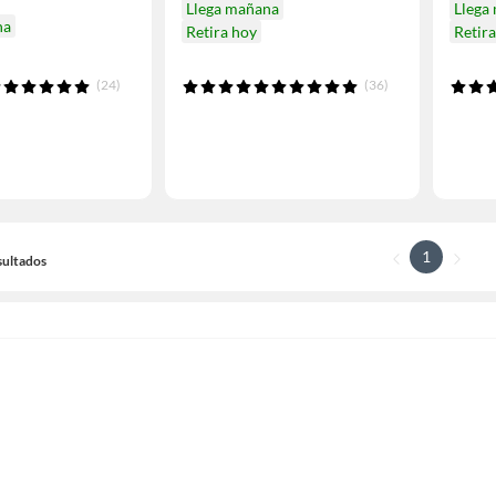
Llega mañana
Llega
na
Retira hoy
Retir
(24)
(36)
1
sultados