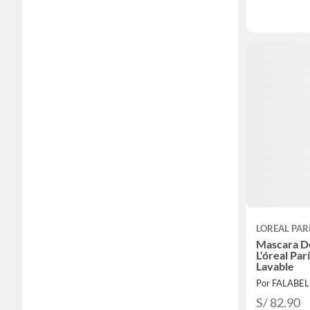
LOREAL PAR
Mascara D
L'óreal Par
Lavable
Por FALABE
S/ 82.90