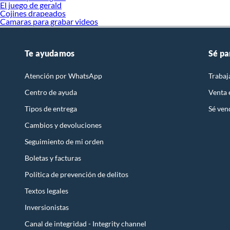
El juego de gerald
Cojines drapeados
Camaras para grabar videos
Te ayudamos
Sé pa
Atención por WhatsApp
Trabaj
Centro de ayuda
Venta
Tipos de entrega
Sé ven
Cambios y devoluciones
Seguimiento de mi orden
Boletas y facturas
Política de prevención de delitos
Textos legales
Inversionistas
Canal de integridad - Integrity channel