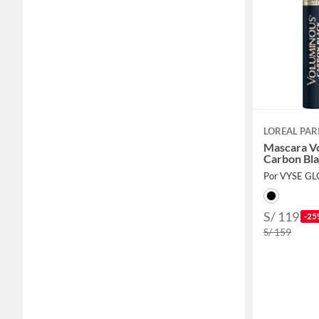
LOREAL PAR
Mascara V
Carbon Bl
Por VYSE GL
S/ 119
-25
S/ 159