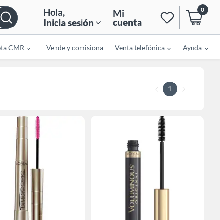
0
Hola
,
Mi
cuenta
Inicia sesión
eta CMR
Vende y comisiona
Venta telefónica
Ayuda
1