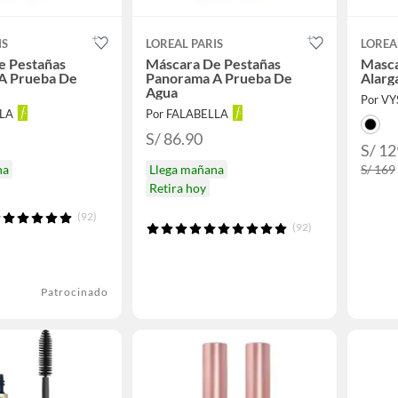
IS
LOREAL PARIS
LOREA
e Pestañas
Máscara De Pestañas
Masca
A Prueba De
Panorama A Prueba De
Alarg
Agua
Por V
LLA
Por FALABELLA
S/ 86.90
S/ 12
na
Llega mañana
S/ 169
Retira hoy
(92)
(92)
Patrocinado