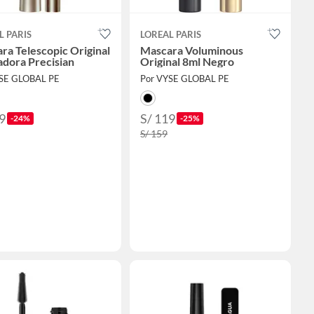
L PARIS
LOREAL PARIS
ra Telescopic Original
Mascara Voluminous
adora Precisian
Original 8ml Negro
YSE GLOBAL PE
Por VYSE GLOBAL PE
9
S/ 119
-24%
-25%
S/ 159