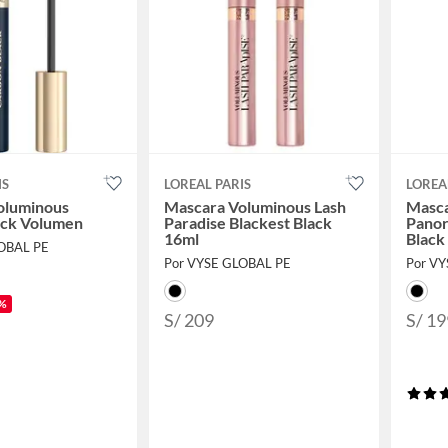
IS
LOREAL PARIS
LOREA
oluminous
Mascara Voluminous Lash
Masca
ack Volumen
Paradise Blackest Black
Panor
16ml
Black
OBAL PE
Por VYSE GLOBAL PE
Por V
%
S/ 209
S/ 19