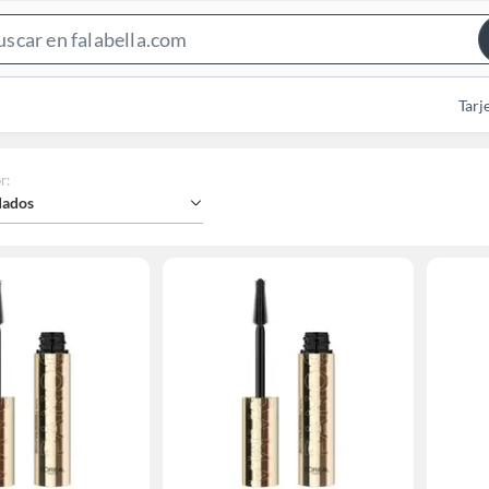
Search
Bar
Tarj
r
:
ados