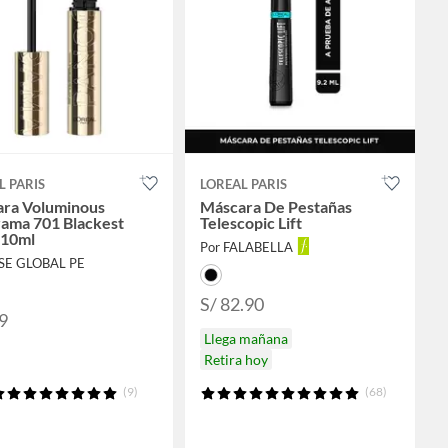
L PARIS
LOREAL PARIS
ra Voluminous
Máscara De Pestañas
ama 701 Blackest
Telescopic Lift
 10ml
Por FALABELLA
YSE GLOBAL PE
S/ 82.90
9
Llega mañana
Retira hoy
(9)
(68)