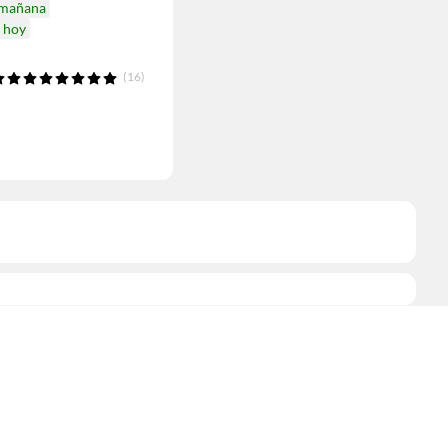
 mañana
a hoy
(16)