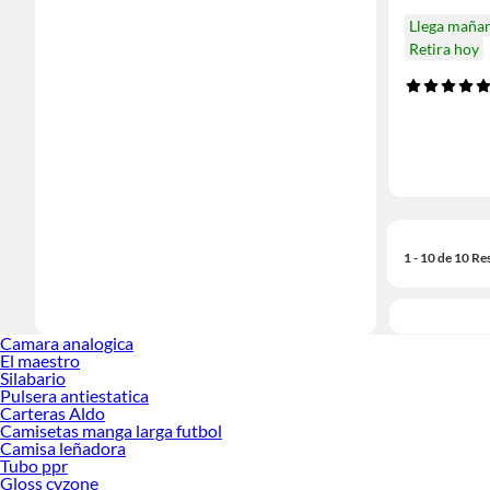
Llega maña
Retira hoy
1 - 10 de 10 Re
Camara analogica
El maestro
Silabario
Pulsera antiestatica
Carteras Aldo
Camisetas manga larga futbol
Camisa leñadora
Tubo ppr
Gloss cyzone