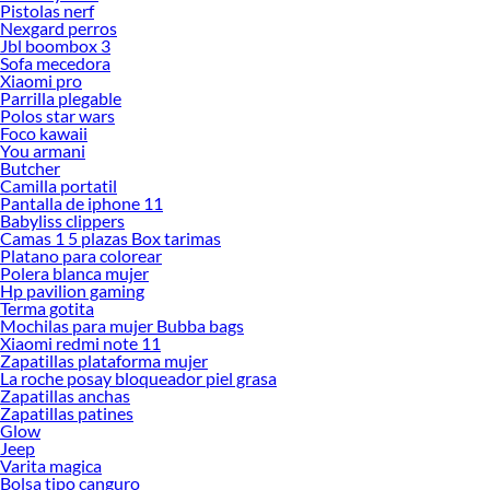
Pistolas nerf
Nexgard perros
Jbl boombox 3
Sofa mecedora
Xiaomi pro
Parrilla plegable
Polos star wars
Foco kawaii
You armani
Butcher
Camilla portatil
Pantalla de iphone 11
Babyliss clippers
Camas 1 5 plazas Box tarimas
Platano para colorear
Polera blanca mujer
Hp pavilion gaming
Terma gotita
Mochilas para mujer Bubba bags
Xiaomi redmi note 11
Zapatillas plataforma mujer
La roche posay bloqueador piel grasa
Zapatillas anchas
Zapatillas patines
Glow
Jeep
Varita magica
Bolsa tipo canguro