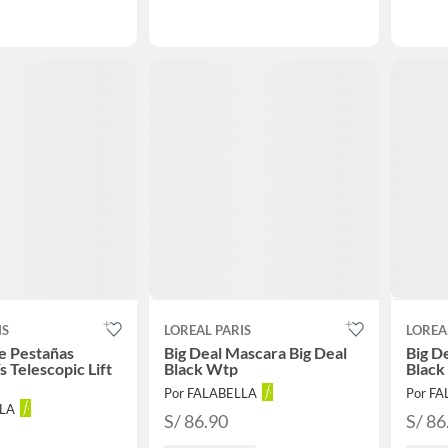
IS
LOREAL PARIS
LOREA
e Pestañas
Big Deal Mascara Big Deal
Big D
ís Telescopic Lift
Black Wtp
Black
Por FALABELLA
Por F
LLA
S/ 86.90
S/ 86