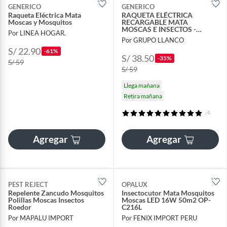
GENERICO
GENERICO
Raqueta Eléctrica Mata
RAQUETA ELÉCTRICA
Moscas y Mosquitos
RECARGABLE MATA
MOSCAS E INSECTOS -
Por LINEA HOGAR.
BLANCO
Por GRUPO LLANCO
S/ 22.90
-61%
S/ 38.50
-35%
S/ 59
S/ 59
Llega mañana
Retira mañana
(4)
Agregar
Agregar
PEST REJECT
OPALUX
Repelente Zancudo Mosquitos
Insectocutor Mata Mosquitos
Polillas Moscas Insectos
Moscas LED 16W 50m2 OP-
Roedor
C216L
Por MAPALU IMPORT
Por FENIX IMPORT PERU