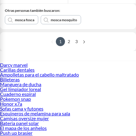
Otras personas también buscaron:
mosca fosca
mosca mosquito
1
2
3
Darcy marvel
Carillas dentales
Ampolletas para el cabello maltratado
Billeteras
Manguera de ducha
Gel limpiador loreal
Cuaderno espiral
Pokemon snap
Honor x7a
Sofas cama y futones
Esquineros de melamina para sala
Camisas oversize mujer
Bateria panel solar
El mapa de los anhelos
Push up brasier