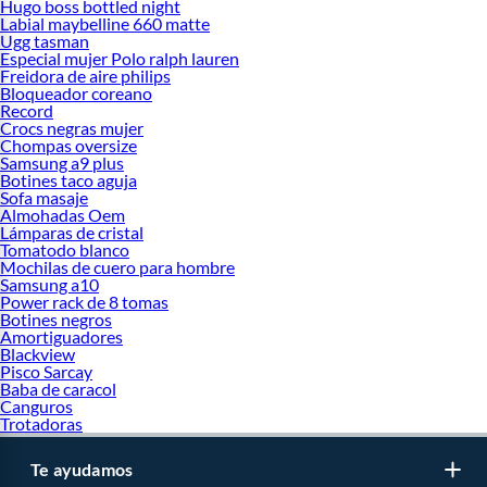
Hugo boss bottled night
Labial maybelline 660 matte
Ugg tasman
Especial mujer Polo ralph lauren
Freidora de aire philips
Bloqueador coreano
Record
Crocs negras mujer
Chompas oversize
Samsung a9 plus
Botines taco aguja
Sofa masaje
Almohadas Oem
Lámparas de cristal
Tomatodo blanco
Mochilas de cuero para hombre
Samsung a10
Power rack de 8 tomas
Botines negros
Amortiguadores
Blackview
Pisco Sarcay
Baba de caracol
Canguros
Trotadoras
Te ayudamos