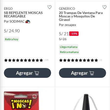
ERGO
GENERICO
SB REPELENTE MOSCAS
20 Trampas De Ventana Para
RECARGABLE
Moscas y Mosquitos De
Girasol
Por SODIMAC
Por zesapex
S/ 24.90
S/ 21
-19%
S/ 26
Retira hoy
Llega mañana
Retira mañana
(19)
(1)
Agregar
Agregar