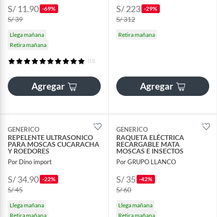
S/ 11.90
S/ 223
-69%
-29%
S/ 39
S/ 312
Llega mañana
Retira mañana
Retira mañana
(11)
Agregar
Agregar
GENERICO
GENERICO
REPELENTE ULTRASONICO
RAQUETA ELÉCTRICA
PARA MOSCAS CUCARACHA
RECARGABLE MATA
Y ROEDORES
MOSCAS E INSECTOS
Por Dino import
Por GRUPO LLANCO
S/ 34.90
S/ 35
-22%
-42%
S/ 45
S/ 60
Llega mañana
Llega mañana
Retira mañana
Retira mañana