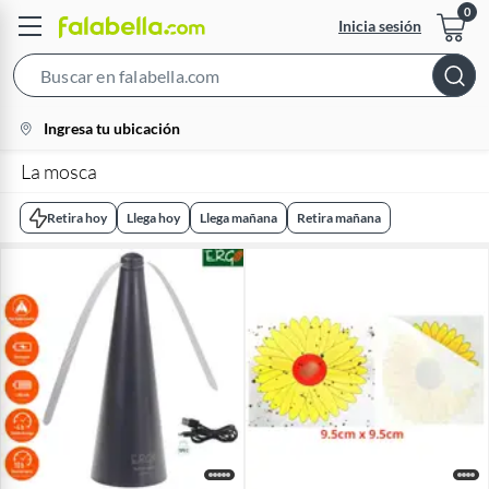
Inicia sesión
Search
Bar
location-
Ingresa tu ubicación
icon
La mosca
Retira hoy
Llega hoy
Llega mañana
Retira mañana