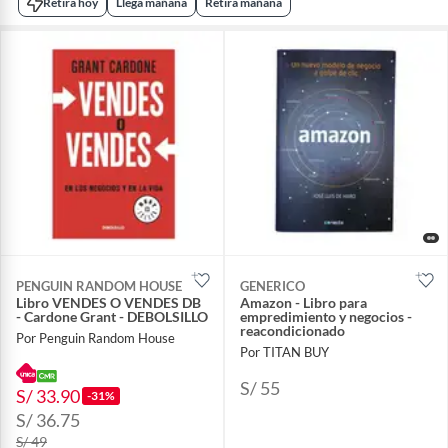
Retira hoy
Llega mañana
Retira mañana
PENGUIN RANDOM HOUSE
GENERICO
Libro VENDES O VENDES DB
Amazon - Libro para
- Cardone Grant - DEBOLSILLO
empredimiento y negocios -
reacondicionado
Por Penguin Random House
Por TITAN BUY
S/ 55
S/ 33.90
-31%
S/ 36.75
S/ 49