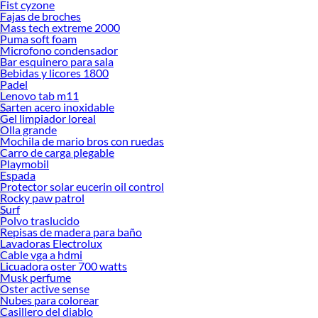
Fist cyzone
Fajas de broches
Mass tech extreme 2000
Puma soft foam
Microfono condensador
Bar esquinero para sala
Bebidas y licores 1800
Padel
Lenovo tab m11
Sarten acero inoxidable
Gel limpiador loreal
Olla grande
Mochila de mario bros con ruedas
Carro de carga plegable
Playmobil
Espada
Protector solar eucerin oil control
Rocky paw patrol
Surf
Polvo traslucido
Repisas de madera para baño
Lavadoras Electrolux
Cable vga a hdmi
Licuadora oster 700 watts
Musk perfume
Oster active sense
Nubes para colorear
Casillero del diablo