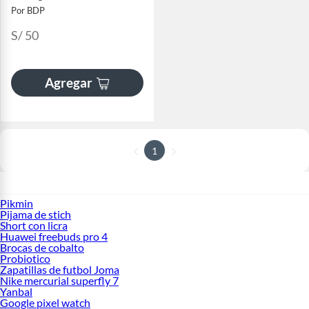
Por BDP
S/ 50
Agregar
1
Pikmin
Pijama de stich
Short con licra
Huawei freebuds pro 4
Brocas de cobalto
Probiotico
Zapatillas de futbol Joma
Nike mercurial superfly 7
Yanbal
Google pixel watch