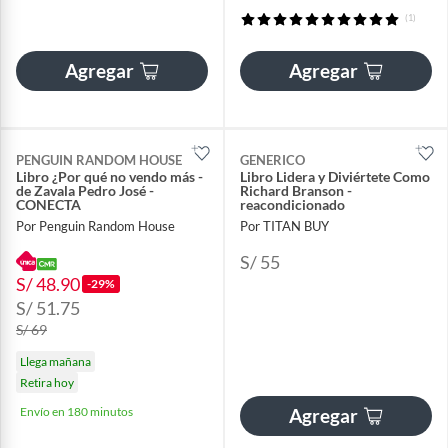
(1)
Agregar
Agregar
PENGUIN RANDOM HOUSE
GENERICO
Libro ¿Por qué no vendo más -
Libro Lidera y Diviértete Como
de Zavala Pedro José -
Richard Branson -
CONECTA
reacondicionado
Por Penguin Random House
Por TITAN BUY
S/ 55
S/ 48.90
-29%
S/ 51.75
S/ 69
Llega mañana
Retira hoy
Envío en 180 minutos
Agregar