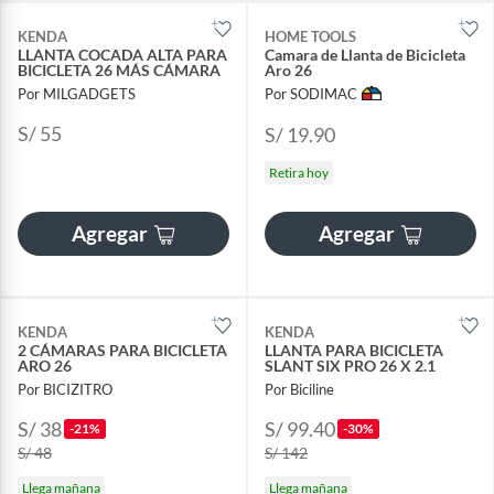
KENDA
HOME TOOLS
LLANTA COCADA ALTA PARA
Camara de Llanta de Bicicleta
BICICLETA 26 MÁS CÁMARA
Aro 26
Por MILGADGETS
Por SODIMAC
S/ 55
S/ 19.90
Retira hoy
Agregar
Agregar
KENDA
KENDA
2 CÁMARAS PARA BICICLETA
LLANTA PARA BICICLETA
ARO 26
SLANT SIX PRO 26 X 2.1
Por BICIZITRO
Por Biciline
S/ 38
S/ 99.40
-21%
-30%
S/ 48
S/ 142
Llega mañana
Llega mañana