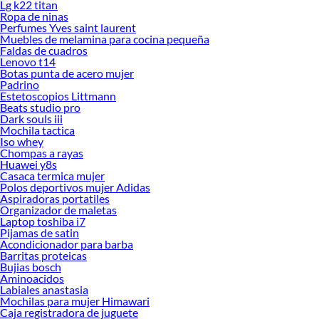
Lg k22 titan
Ropa de ninas
Perfumes Yves saint laurent
Muebles de melamina para cocina pequeña
Faldas de cuadros
Lenovo t14
Botas punta de acero mujer
Padrino
Estetoscopios Littmann
Beats studio pro
Dark souls iii
Mochila tactica
Iso whey
Chompas a rayas
Huawei y8s
Casaca termica mujer
Polos deportivos mujer Adidas
Aspiradoras portatiles
Organizador de maletas
Laptop toshiba i7
Pijamas de satin
Acondicionador para barba
Barritas proteicas
Bujias bosch
Aminoacidos
Labiales anastasia
Mochilas para mujer Himawari
Caja registradora de juguete