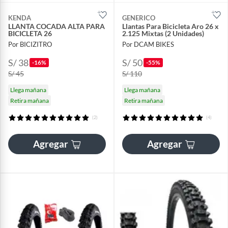
KENDA
GENERICO
LLANTA COCADA ALTA PARA
Llantas Para Bicicleta Aro 26 x
BICICLETA 26
2.125 Mixtas (2 Unidades)
Por BICIZITRO
Por DCAM BIKES
S/ 38
S/ 50
-16%
-55%
S/ 45
S/ 110
Llega mañana
Llega mañana
Retira mañana
Retira mañana
(2)
(4)
Agregar
Agregar