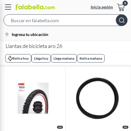
Inicia sesión
Search
Bar
location-
Ingresa tu ubicación
icon
Llantas de bicicleta aro 26
Retira hoy
Llega hoy
Llega mañana
Retira mañana