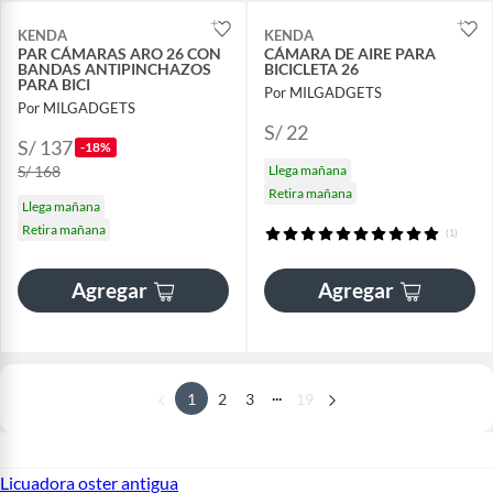
KENDA
KENDA
PAR CÁMARAS ARO 26 CON
CÁMARA DE AIRE PARA
BANDAS ANTIPINCHAZOS
BICICLETA 26
PARA BICI
Por MILGADGETS
Por MILGADGETS
S/ 22
S/ 137
-18%
S/ 168
Llega mañana
Retira mañana
Llega mañana
Retira mañana
(1)
Agregar
Agregar
...
1
2
3
19
Licuadora oster antigua