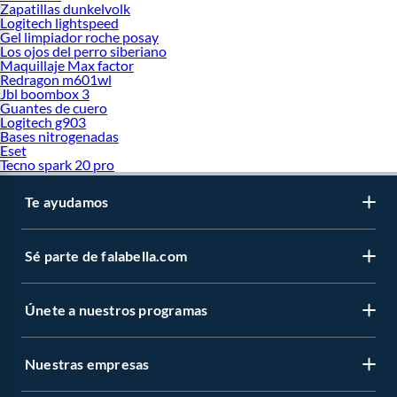
Zapatillas dunkelvolk
Logitech lightspeed
Gel limpiador roche posay
Los ojos del perro siberiano
Maquillaje Max factor
Redragon m601wl
Jbl boombox 3
Guantes de cuero
Logitech g903
Bases nitrogenadas
Eset
Tecno spark 20 pro
Te ayudamos
Sé parte de falabella.com
Únete a nuestros programas
Nuestras empresas