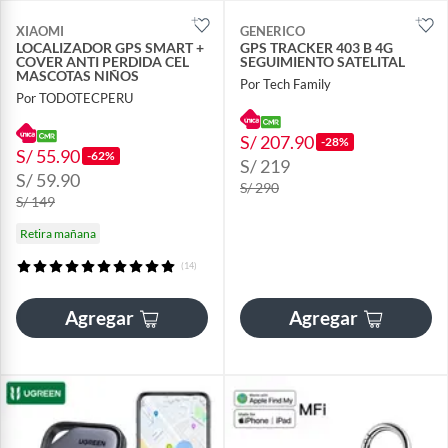
XIAOMI
GENERICO
LOCALIZADOR GPS SMART +
GPS TRACKER 403 B 4G
COVER ANTI PERDIDA CEL
SEGUIMIENTO SATELITAL
MASCOTAS NIÑOS
Por Tech Family
Por TODOTECPERU
S/ 207.90
-28%
S/ 55.90
-62%
S/ 219
S/ 59.90
S/ 290
S/ 149
Retira mañana
(14)
Agregar
Agregar