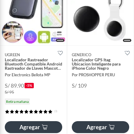
UGREEN
GENERICO
Localizador Rastreador
Localizador GPS Itag
Bluetooth Compatible Android
Ubicacion Inteligente para
Rastreador de Llaves Mascotas
iPhone Color Negro
Equipaje
Por Electronics Bellota MP
Por PROSHOPPER PERU
S/ 89.90
S/ 109
-5%
S/ 95
Retira mañana
(3)
Agregar
Agregar