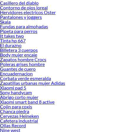
Casillero del diablo
Contorno de ojos loreal
Hervidores electricos Oster
Pantalones y joggers
Skala
Fundas para almohadas
Pipeta para perros
It takes two
Tinta hp 667
El durazno
Billetera 3 cuerpos
Body mujer encaje
Zapatos hombre Crocs
Poleras grises hombre
Guantes de cuero
Encuadernacion
Corbata verde esmeralda
Zapatillas urbanas mujer Adidas
Xiaomi pad 5
Sony handycam
Abrigo corto mujer
Xiaomi smart band 8 active
Cojin para coxis
Chanca piedra
Cervezas Heineken
Cafetera industrial
Ollas Record
Nine west