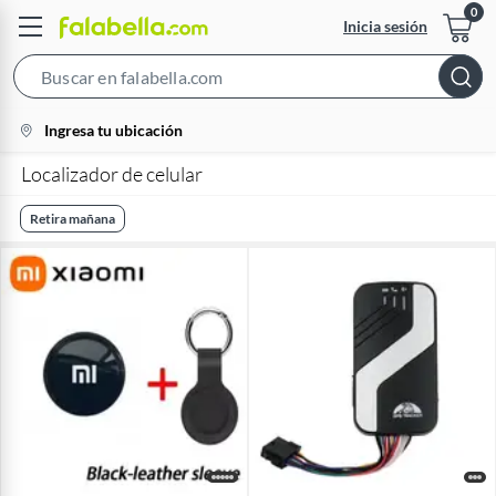
Inicia sesión
Search
Bar
location-
Ingresa tu ubicación
icon
Localizador de celular
Retira mañana