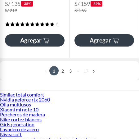
S/ 135
S/ 159
-38%
-39%
S/ 219
S/ 259
(1)
Agregar
Agregar
...
1
2
3
17
Similac total comfort
Nvidia geforce rtx 2060
Olla multiusos
Xiaomi mi note 10
Percheros de madera
Nike cortez blancos
Girls generation
Lavadero de acero
Nivea soft