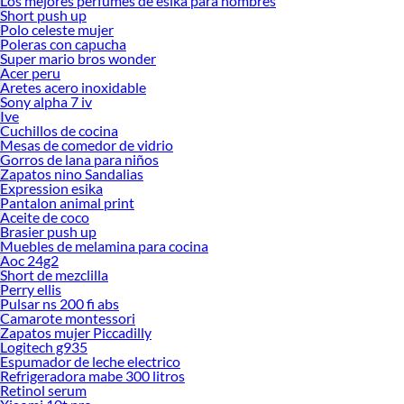
Los mejores perfumes de esika para hombres
Short push up
Polo celeste mujer
Poleras con capucha
Super mario bros wonder
Acer peru
Aretes acero inoxidable
Sony alpha 7 iv
Ive
Cuchillos de cocina
Mesas de comedor de vidrio
Gorros de lana para niños
Zapatos nino Sandalias
Expression esika
Pantalon animal print
Aceite de coco
Brasier push up
Muebles de melamina para cocina
Aoc 24g2
Short de mezclilla
Perry ellis
Pulsar ns 200 fi abs
Camarote montessori
Zapatos mujer Piccadilly
Logitech g935
Espumador de leche electrico
Refrigeradora mabe 300 litros
Retinol serum