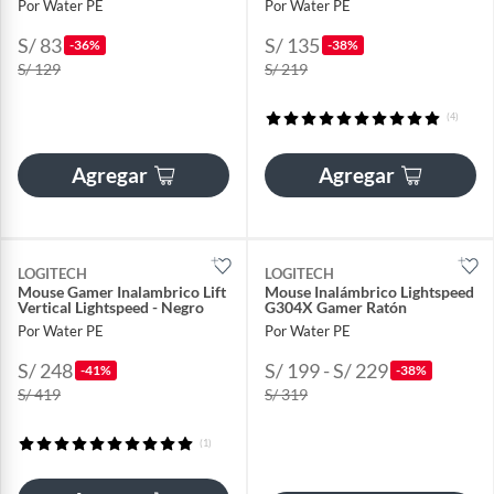
Por Water PE
Por Water PE
S/ 83
S/ 135
-36%
-38%
S/ 129
S/ 219
(4)
Agregar
Agregar
LOGITECH
LOGITECH
Mouse Gamer Inalambrico Lift
Mouse Inalámbrico Lightspeed
Vertical Lightspeed - Negro
G304X Gamer Ratón
Por Water PE
Por Water PE
S/ 248
S/ 199 - S/ 229
-41%
-38%
S/ 419
S/ 319
(1)