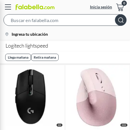
Inicia sesión
Search
Bar
location-
Ingresa tu ubicación
icon
Logitech lightspeed
Llega mañana
Retira mañana