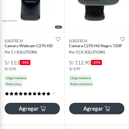
LOGITECH
LOGITECH
Camara Webcam C270 HD
Camara C270 Hd Negro 720P
Por CJ SOLUTIONS
Por CCA SOLUTIONS
S/ 113
S/ 112.90
-34%
-37%
S/ 170
S/ 179
Llega mañana
Llega mañana
Retira hoy
Retira mañana
(2)
Agregar
Agregar