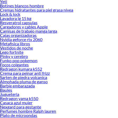
Yeti
Botines blancos hombre
Cremas hidratantes para piel grasa nivea
Lock & lock
Lavadora lg 15 kg
Resveratrol capsulas
Cargadores y cables Apple
Camisas de trabajo manga larga
Cajas organizadoras
Nvidia geforce rtx 2060
Metafisica libros
Vestidos de noche
Lego fortnite
Pinky y cerebro
Funko pop pokemon
Focos colgantes
Redragon kumara k552
Crema para peinar anti frizz
Sarten de piedra volcanica
Almohada pluma de ganso
Barbie embarazada
Baules
Jugueteria
Redragon yama k550
Casaca azul mujer
Nexgard para gestante
Perfumes hombre Ralph lauren
Plato de microondas