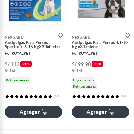
NEXGARD
NEXGARD
Antipulgas Para Perros
Antipulgas Para Perros 4.1-10
Spectra 7 .6-15 KgX3 Tabletas
Kg x3 Tabletas
Por ROYALPET
Por ROYALPET
S/ 112
S/ 99.90
-30%
-29%
S/ 160
S/ 140
Retira mañana
Llega mañana
Retira mañana
(58)
(89)
Agregar
Agregar