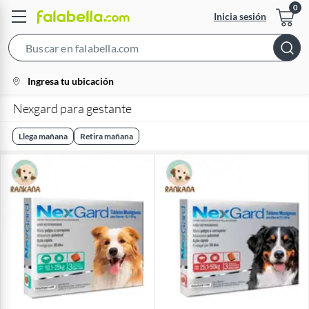
Inicia sesión
Search
Bar
location-
Ingresa tu ubicación
icon
Nexgard para gestante
Llega mañana
Retira mañana