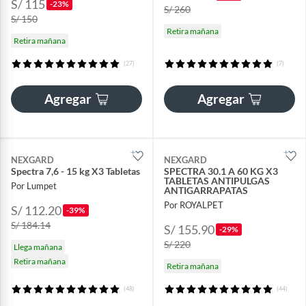
S/ 115
-23%
S/ 260
S/ 150
Retira mañana
Retira mañana
(27)
(7)
Agregar
Agregar
NEXGARD
NEXGARD
Spectra 7,6 - 15 kg X3 Tabletas
SPECTRA 30.1 A 60 KG X3
TABLETAS ANTIPULGAS
Por Lumpet
ANTIGARRAPATAS
Por ROYALPET
S/ 112.20
-39%
S/ 184.14
S/ 155.90
-29%
S/ 220
Llega mañana
Retira mañana
Retira mañana
(48)
(44)