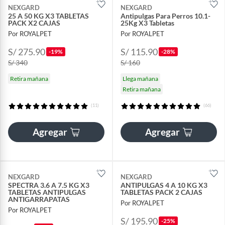
NEXGARD
NEXGARD
25 A 50 KG X3 TABLETAS
Antipulgas Para Perros 10.1-
PACK X2 CAJAS
25Kg X3 Tabletas
Por ROYALPET
Por ROYALPET
S/ 275.90
S/ 115.90
-19%
-28%
S/ 340
S/ 160
Retira mañana
Llega mañana
Retira mañana
(11)
(66)
Agregar
Agregar
NEXGARD
NEXGARD
SPECTRA 3.6 A 7.5 KG X3
ANTIPULGAS 4 A 10 KG X3
TABLETAS ANTIPULGAS
TABLETAS PACK 2 CAJAS
ANTIGARRAPATAS
Por ROYALPET
Por ROYALPET
S/ 195.90
-25%