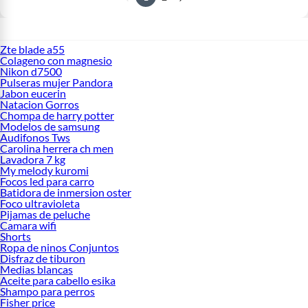
Zte blade a55
Colageno con magnesio
Nikon d7500
Pulseras mujer Pandora
Jabon eucerin
Natacion Gorros
Chompa de harry potter
Modelos de samsung
Audifonos Tws
Carolina herrera ch men
Lavadora 7 kg
My melody kuromi
Focos led para carro
Batidora de inmersion oster
Foco ultravioleta
Pijamas de peluche
Camara wifi
Shorts
Ropa de ninos Conjuntos
Disfraz de tiburon
Medias blancas
Aceite para cabello esika
Shampo para perros
Fisher price