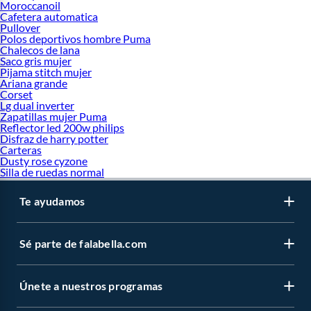
Moroccanoil
Cafetera automatica
Pullover
Polos deportivos hombre Puma
Chalecos de lana
Saco gris mujer
Pijama stitch mujer
Ariana grande
Corset
Lg dual inverter
Zapatillas mujer Puma
Reflector led 200w philips
Disfraz de harry potter
Carteras
Dusty rose cyzone
Silla de ruedas normal
Te ayudamos
Sé parte de falabella.com
Únete a nuestros programas