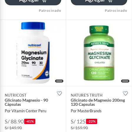
Patrocinado
Patrocinado
NUTRICOST
NATURE'S TRUTH
Glicinato Magnesio - 90
Glicinato de Magnesio 200mg
Cápsulas
120 Capsulas
Por Vitamin Center Peru
Por MasterBrands
S/ 88.90
S/ 125
-41%
-22%
S/ 149.90
S/ 159.90