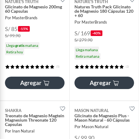
NATURE'S TRUTH
NATURE'S TRUTH
Glicinato de Magnesio 200mg
Natures Truth Pack Glicinato
60 Capsulas
de Magnesio 180 Cápsulas 120
+ 60
Por MasterBrands
Por MasterBrands
S/ 85
-15%
S/ 169
-40%
S/ 99.90
S/ 279.90
Llega
gratis
mañana
Llega mañana
Retira hoy
Retira mañana
(5)
(2)
Agregar
Agregar
SHAKRA
MASON NATURAL
Treonato de Magnesio Magtein
Glicinato de Magnesio Plus -
Magnesium Threonate 120
Mason Natural - 60 Cápsulas
Capsulas
Por Mason Natural
Por Inan Natural
S/ 99.90