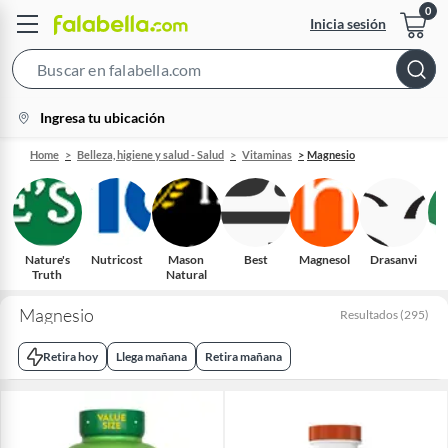
Inicia sesión
Search
Bar
location-
Ingresa tu ubicación
icon
Home
Belleza, higiene y salud - Salud
Vitaminas
Magnesio
Nature's
Nutricost
Mason
Best
Magnesol
Drasanvi
F
Truth
Natural
Magnesio
Resultados
(
295
)
Retira hoy
Llega mañana
Retira mañana