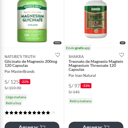
Envío
gratis
app
NATURE'S TRUTH
SHAKRA
Glicinato de Magnesio 200mg
Treonato de Magnesio Magtein
120 Capsulas
Magnesium Threonate 120
Capsulas
Por MasterBrands
Por Inan Natural
S/ 125
-22%
S/ 97
-33%
S/ 159.90
S/ 145
Llega mañana
Retira mañana
Retira hoy
(1)
Agregar
Agregar