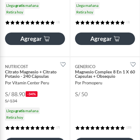
Llega
gratis
mañana
Llega mañana
Retira hoy
Retira hoy
(1)
(1)
Agregar
Agregar
NUTRICOST
GENERICO
Citrato Magnesio + Citrato
Magnesio Complex 8 En 1 X 60
Potasio - 240 Cápsulas
Capsulas + Obsequio
Por Vitamin Center Peru
Por Promoperu
S/ 88.90
S/ 50
-34%
S/ 134
Llega
gratis
mañana
Retira hoy
(7)
(20)