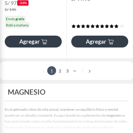
S/ 97
-33%
S/ 145
Envío
gratis
Retira mañana
(1)
Agregar
Agregar
...
1
2
3
7
MAGNESIO
En el ajetreado ritmo de vida actual, mantener un equilibrio físico y mental
puede ser un desafío constante. Es aquí donde los suplementos de
magnesio
se
han posicionado como un pilar fundamental en las rutinas de bienestar de miles
de personas. Este mineral, a menudo subestimado, es el responsable de