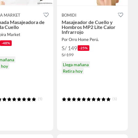
RA MARKET
BOMIDI
ada Masajeadora de
Masajeador de Cuello y
da Cuello
Hombros MP2 Lite Calor
Infrarrojo
pira Market
Por Orro Home Perú.
-48%
S/ 149
-25%
S/ 199
 mañana
Llega mañana
a hoy
Retira hoy
(5)
(1)