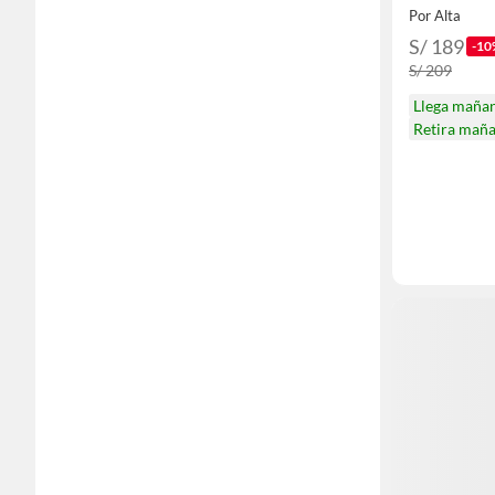
Diario
Por Alta
S/ 189
-10
S/ 209
Llega maña
Retira mañ