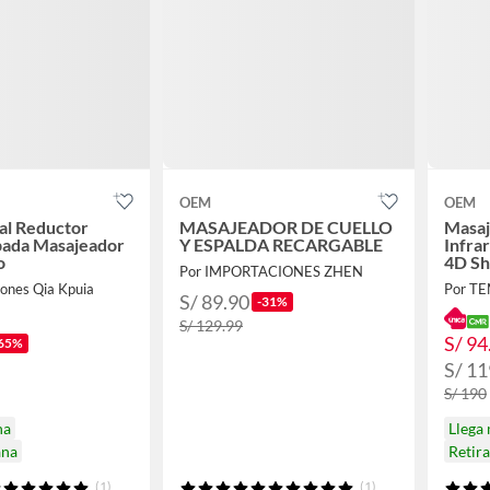
OEM
OEM
ial Reductor
MASAJEADOR DE CUELLO
Masaj
pada Masajeador
Y ESPALDA RECARGABLE
Infra
o
4D Sh
Por IMPORTACIONES ZHEN
iones Qia Kpuia
Por T
S/ 89.90
-31%
S/ 129.99
S/ 94
65%
S/ 11
S/ 190
na
Llega
ana
Retir
(1)
(1)