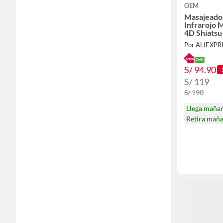
OEM
Masajeado
Infrarojo 
4D Shiatsu
Por ALIEXP
S/ 94.90
-
S/ 119
S/ 190
Llega maña
Retira mañ