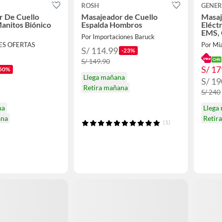
ROSH
GENER
r De Cuello
Masajeador de Cuello
Masaj
Manitos Biónico
Espalda Hombros
Eléct
EMS, 
Por Importaciones Baruck
Contr
RES OFERTAS
Por Mi
S/ 114.99
-23%
S/ 149.90
S/ 17
50%
Llega mañana
S/ 19
Retira mañana
S/ 240
na
Llega
ana
Retir
(1)