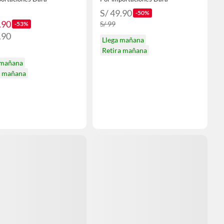
S/ 49.90
-50%
.90
S/ 99
-53%
.90
Llega mañana
Retira mañana
 mañana
a mañana