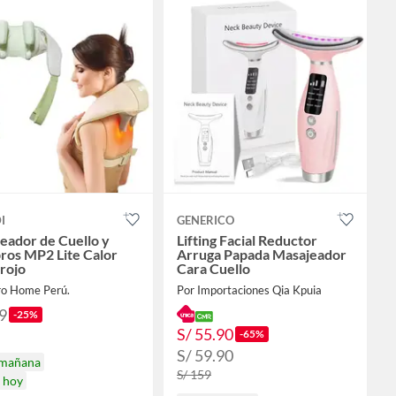
I
GENERICO
eador de Cuello y
Lifting Facial Reductor
os MP2 Lite Calor
Arruga Papada Masajeador
rrojo
Cara Cuello
ro Home Perú.
Por Importaciones Qia Kpuia
9
-25%
S/ 55.90
-65%
S/ 59.90
 mañana
S/ 159
a hoy