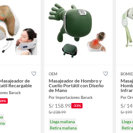
OEM
BOMID
Masajeador de
Masajeador de Hombro y
Masaj
tatil Recargable
Cuello Portátil con Diseño
Hombr
de Mano
Infra
iones Baruck
Por Importaciones Baruck
Por Or
18%
S/ 158.99
S/ 14
-33%
S/ 238.99
S/ 199
na
Llega mañana
Llega
ana
Retira mañana
Retir