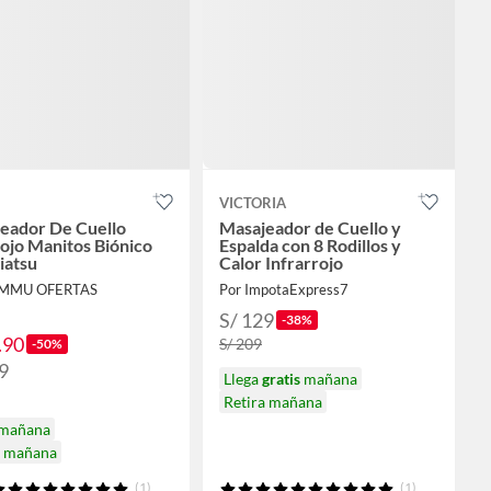
VICTORIA
eador De Cuello
Masajeador de Cuello y
rojo Manitos Biónico
Espalda con 8 Rodillos y
iatsu
Calor Infrarrojo
EMMU OFERTAS
Por ImpotaExpress7
S/ 129
-38%
.90
S/ 209
-50%
9
Llega
gratis
mañana
Retira mañana
 mañana
a mañana
(1)
(1)