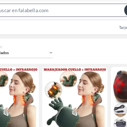
Search
Bar
Tarj
r
:
ados