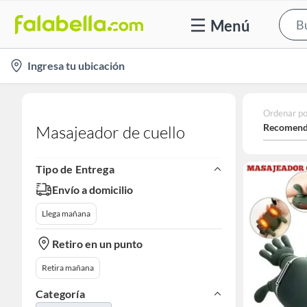
Menú
location-
Ingresa tu ubicación
icon
Ordenar po
Recomend
Masajeador de cuello​
Tipo de Entrega
Envío a domicilio
Llega mañana
Retiro en un punto
Retira mañana
Categoría