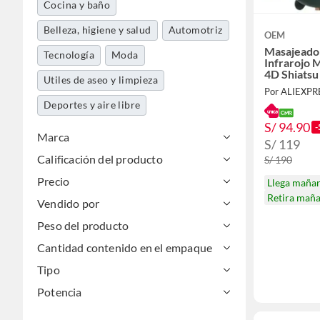
Cocina y baño
Belleza, higiene y salud
Automotriz
OEM
Masajeado
Tecnología
Moda
Infrarojo 
4D Shiatsu
Utiles de aseo y limpieza
Por ALIEXP
Deportes y aire libre
S/ 94.90
-
Marca
S/ 119
Calificación del producto
S/ 190
Precio
Llega maña
Retira mañ
Vendido por
Peso del producto
Cantidad contenido en el empaque
Tipo
Potencia