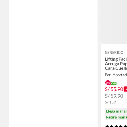
GENERICO
Lifting Fac
Arruga Pa
Cara Cuell
Por Importac
S/ 55.90
-
S/ 59.90
S/ 159
Llega maña
Retira mañ