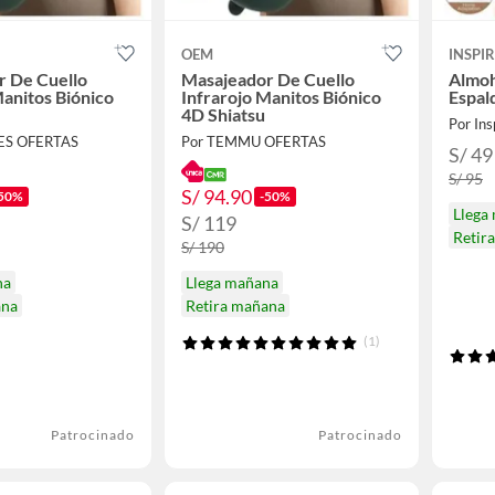
OEM
INSPI
r De Cuello
Masajeador De Cuello
Almoh
Manitos Biónico
Infrarojo Manitos Biónico
Espal
4D Shiatsu
Por Ins
RES OFERTAS
Por TEMMU OFERTAS
S/ 49
S/ 95
S/ 94.90
50%
-50%
Llega
S/ 119
Retir
S/ 190
na
Llega mañana
ana
Retira mañana
(1)
Patrocinado
Patrocinado