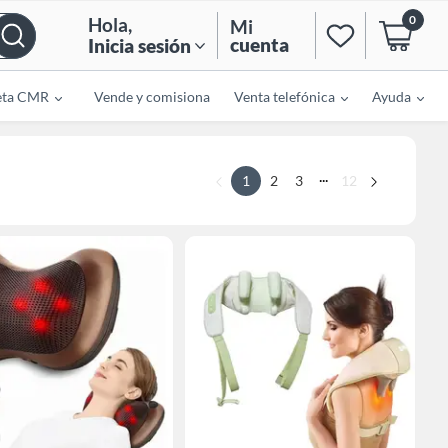
0
Hola
,
Mi
cuenta
Inicia sesión
eta CMR
Vende y comisiona
Venta telefónica
Ayuda
...
1
2
3
12