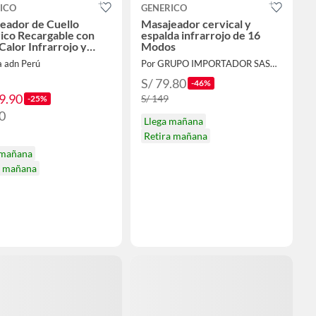
ICO
GENERICO
eador de Cuello
Masajeador cervical y
rico Recargable con
espalda infrarrojo de 16
Calor Infrarrojo y
Modos
ol Remoto
a adn Perú
Por GRUPO IMPORTADOR SASARU
S/ 79.80
-46%
9.90
S/ 149
-25%
0
Llega mañana
Retira mañana
 mañana
a mañana