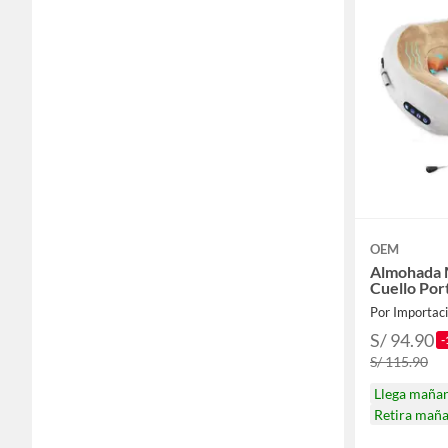
OEM
Almohada 
Cuello Por
Por Importac
S/ 94.90
-
S/ 115.90
Llega maña
Retira mañ