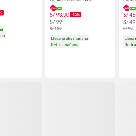
%
S/ 93.90
S/ 46
-32%
S/ 99
S/ 49
S/ 139
S/ 99
na
ana
Llega
gratis
mañana
Llega
Retira mañana
Retir