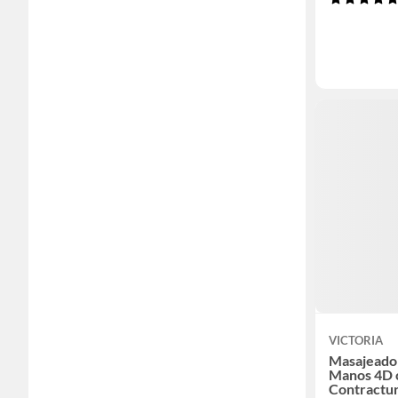
VICTORIA
Masajeador
Manos 4D c
Contractur