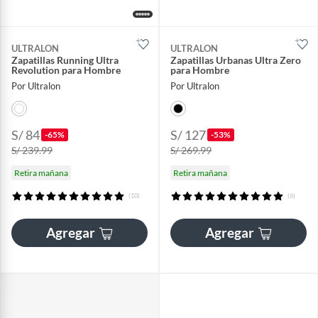
ULTRALON
ULTRALON
Zapatillas Running Ultra
Zapatillas Urbanas Ultra Zero
Revolution para Hombre
para Hombre
Por Ultralon
Por Ultralon
S/ 84
S/ 127
-65%
-53%
S/ 239.99
S/ 269.99
Retira mañana
Retira mañana
(10)
(6)
Agregar
Agregar