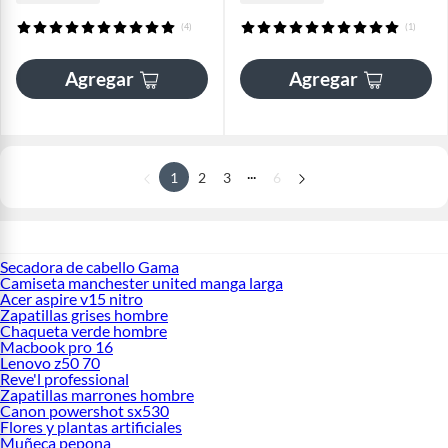
(4)
(1)
Agregar
Agregar
...
1
2
3
6
Secadora de cabello Gama
Camiseta manchester united manga larga
Acer aspire v15 nitro
Zapatillas grises hombre
Chaqueta verde hombre
Macbook pro 16
Lenovo z50 70
Reve'l professional
Zapatillas marrones hombre
Canon powershot sx530
Flores y plantas artificiales
Muñeca pepona