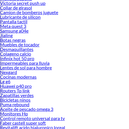
Victoria secret push up
Collar de girasol
Camion de bomberos juguete
Lubricante de silicon
Pantalla tactil
Meta quest 3
Samsung a04e
Jialing
Botas negras
Muebles de tocador
Desmaquillantes
Colageno calcio
Infinix hot 50 pro
Impermeables para lluvia
Lentes de sol para hombre
Nexgard
Cocinas modernas
Lg g6
Huawei p40 pro
Routers Tp link
Zapatillas verdes
Bicicletas ninos
Puma rebound
Aceite de pescado omega 3
Monitores Hp
Control remoto universal para tv
Faber castell super soft
Revitalift acido hialuronico loreal