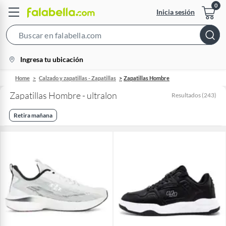
Inicia sesión
Search
Bar
location-
Ingresa tu ubicación
icon
Home
Calzado y zapatillas - Zapatillas
Zapatillas Hombre
Zapatillas Hombre - ultralon
Resultados
(
243
)
Retira mañana