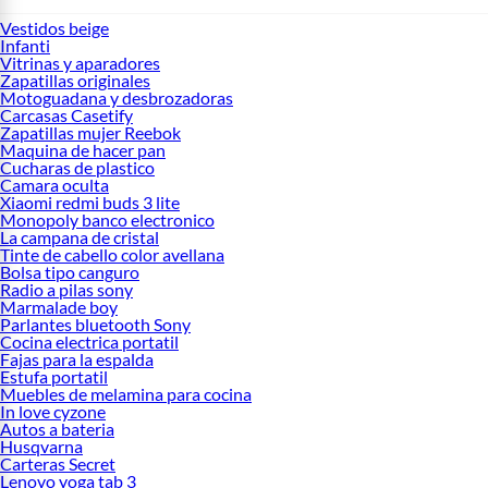
Vestidos beige
Infanti
Vitrinas y aparadores
Zapatillas originales
Motoguadana y desbrozadoras
Carcasas Casetify
Zapatillas mujer Reebok
Maquina de hacer pan
Cucharas de plastico
Camara oculta
Xiaomi redmi buds 3 lite
Monopoly banco electronico
La campana de cristal
Tinte de cabello color avellana
Bolsa tipo canguro
Radio a pilas sony
Marmalade boy
Parlantes bluetooth Sony
Cocina electrica portatil
Fajas para la espalda
Estufa portatil
Muebles de melamina para cocina
In love cyzone
Autos a bateria
Husqvarna
Carteras Secret
Lenovo yoga tab 3