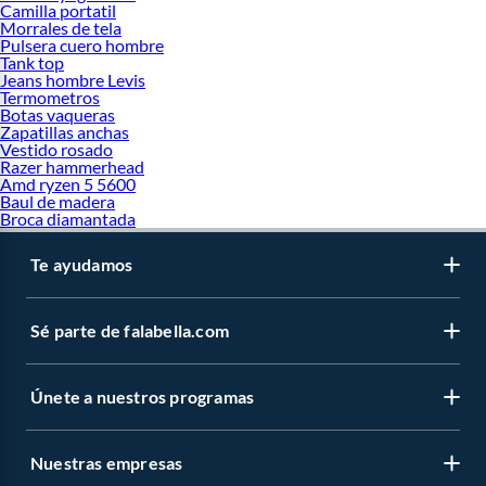
Camilla portatil
Morrales de tela
Pulsera cuero hombre
Tank top
Jeans hombre Levis
Termometros
Botas vaqueras
Zapatillas anchas
Vestido rosado
Razer hammerhead
Amd ryzen 5 5600
Baul de madera
Broca diamantada
Te ayudamos
Sé parte de falabella.com
Únete a nuestros programas
Nuestras empresas