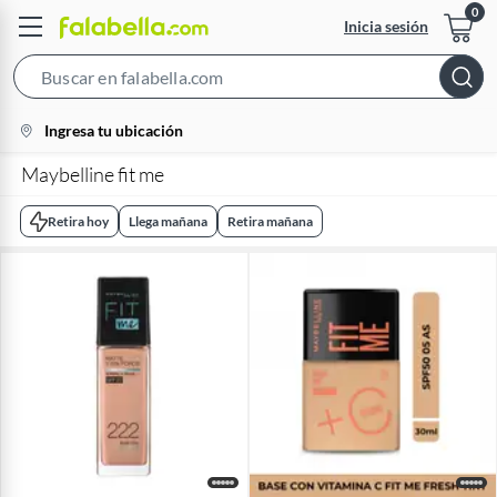
Inicia sesión
Search
Bar
location-
Ingresa tu ubicación
icon
Maybelline fit me
Retira hoy
Llega mañana
Retira mañana