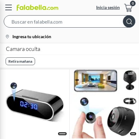
Inicia sesión
Search
Bar
location-
Ingresa tu ubicación
icon
Camara oculta
Retira mañana