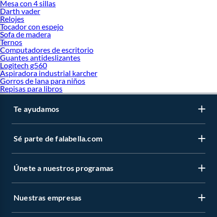
Mesa con 4 sillas
Darth vader
Relojes
Tocador con espejo
Sofa de madera
Ternos
Computadores de escritorio
Guantes antideslizantes
Logitech g560
Aspiradora industrial karcher
Gorros de lana para niños
Repisas para libros
Te ayudamos
Sé parte de falabella.com
Únete a nuestros programas
Nuestras empresas