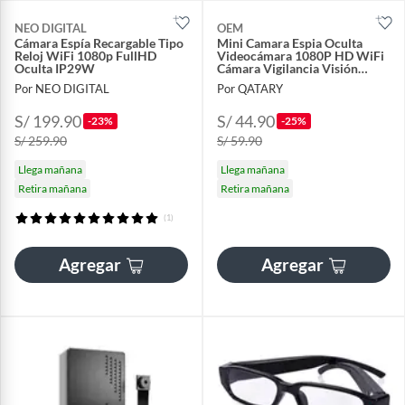
NEO DIGITAL
OEM
Cámara Espía Recargable Tipo
Mini Camara Espia Oculta
Reloj WiFi 1080p FullHD
Videocámara 1080P HD WiFi
Oculta IP29W
Cámara Vigilancia Visión
Nocturna Infrarroja
Por NEO DIGITAL
Por QATARY
S/ 199.90
S/ 44.90
-23%
-25%
S/ 259.90
S/ 59.90
Llega mañana
Llega mañana
Retira mañana
Retira mañana
(1)
Agregar
Agregar