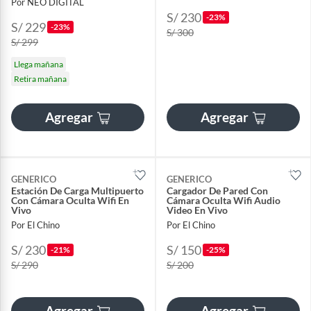
Por NEO DIGITAL
S/ 230
-23%
S/ 229
-23%
S/ 300
S/ 299
Llega mañana
Retira mañana
Agregar
Agregar
GENERICO
GENERICO
​Estación De Carga Multipuerto
​Cargador De Pared Con
Con Cámara Oculta Wifi En
Cámara Oculta Wifi Audio
Vivo
Video En Vivo
Por El Chino
Por El Chino
S/ 230
S/ 150
-21%
-25%
S/ 290
S/ 200
Agregar
Agregar