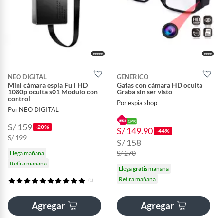
NEO DIGITAL
GENERICO
Mini cámara espía Full HD
Gafas con cámara HD oculta
1080p oculta s01 Modulo con
Graba sin ser visto
control
Por espia shop
Por NEO DIGITAL
S/ 159
-20%
S/ 149.90
-44%
S/ 199
S/ 158
S/ 270
Llega mañana
Retira mañana
Llega
gratis
mañana
Retira mañana
(1)
Agregar
Agregar