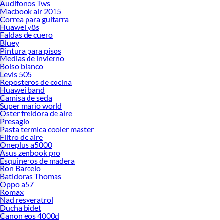
Audifonos Tws
Macbook air 2015
Correa para guitarra
Huawei y8s
Faldas de cuero
Bluey
Pintura para pisos
Medias de invierno
Bolso blanco
Levis 505
Reposteros de cocina
Huawei band
Camisa de seda
Super mario world
Oster freidora de aire
Presagio
Pasta termica cooler master
Filtro de aire
Oneplus a5000
Asus zenbook pro
Esquineros de madera
Ron Barcelo
Batidoras Thomas
Oppo a57
Romax
Nad resveratrol
Ducha bidet
Canon eos 4000d