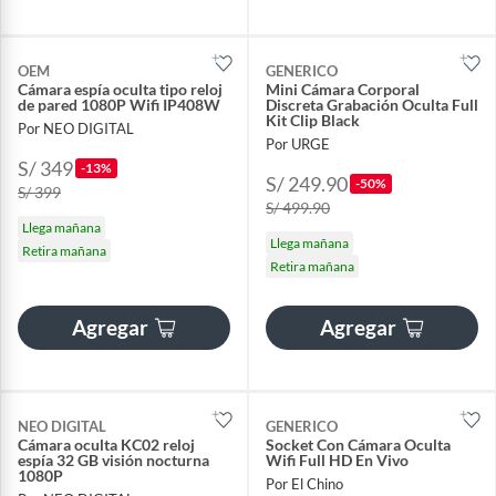
OEM
GENERICO
Cámara espía oculta tipo reloj
Mini Cámara Corporal
de pared 1080P Wifi IP408W
Discreta Grabación Oculta Full
Kit Clip Black
Por NEO DIGITAL
Por URGE
S/ 349
-13%
S/ 249.90
-50%
S/ 399
S/ 499.90
Llega mañana
Llega mañana
Retira mañana
Retira mañana
Agregar
Agregar
NEO DIGITAL
GENERICO
Cámara oculta KC02 reloj
Socket Con Cámara Oculta
espía 32 GB visión nocturna
Wifi Full HD En Vivo
1080P
Por El Chino