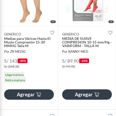
GENERICO
GENERICO
Medias para Várices Hasta El
MEDIA DE SUAVE
Muslo Compresión 15-20
COMPRESION 10-15 mm/Hg -
MMHG Talla M
VARIFORM - TALLA M
Por ZR MEDIC
Por XANNY MED
S/ 143
S/ 89.90
-30%
-10%
S/ 204.30
S/ 99.90
Llega mañana
Retira mañana
Agregar
Agregar