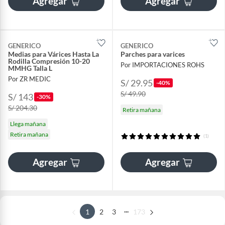
Agregar
Agregar
GENERICO
GENERICO
Medias para Várices Hasta La
Parches para varices
Rodilla Compresión 10-20
Por IMPORTACIONES ROHS
MMHG Talla L
Por ZR MEDIC
S/ 29.95
-40%
S/ 49.90
S/ 143
-30%
S/ 204.30
Retira mañana
Llega mañana
Retira mañana
(1)
Agregar
Agregar
...
1
2
3
173