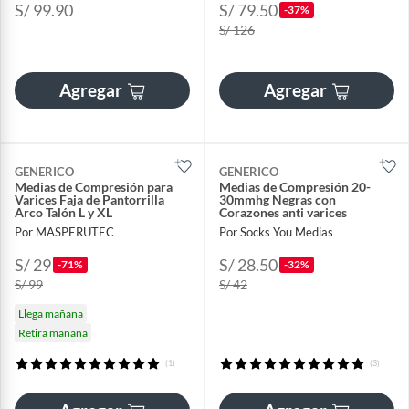
S/ 99.90
S/ 79.50
-37%
S/ 126
Agregar
Agregar
GENERICO
GENERICO
Medias de Compresión para
Medias de Compresión 20-
Varices Faja de Pantorrilla
30mmhg Negras con
Arco Talón L y XL
Corazones anti varices
Por MASPERUTEC
Por Socks You Medias
S/ 29
S/ 28.50
-71%
-32%
S/ 99
S/ 42
Llega mañana
Retira mañana
(1)
(3)