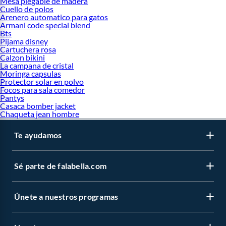
Mesa plegable de madera
Cuello de polos
Arenero automatico para gatos
Armani code special blend
Bts
Pijama disney
Cartuchera rosa
Calzon bikini
La campana de cristal
Moringa capsulas
Protector solar en polvo
Focos para sala comedor
Pantys
Casaca bomber jacket
Chaqueta jean hombre
Te ayudamos
Sé parte de falabella.com
Únete a nuestros programas