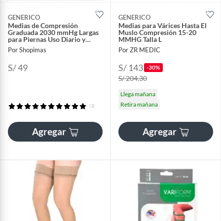
GENERICO
GENERICO
Medias de Compresión
Medias para Várices Hasta El
Graduada 2030 mmHg Largas
Muslo Compresión 15-20
para Piernas Uso Diario y
MMHG Talla L
Deportivo
Por Shopimas
Por ZR MEDIC
S/ 49
S/ 143
-30%
S/ 204.30
Llega mañana
Retira mañana
(3)
Agregar
Agregar