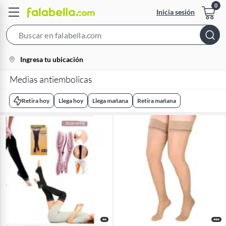
Inicia sesión
Search
Bar
location-
Ingresa tu ubicación
icon
Medias antiembolicas
Retira hoy
Llega hoy
Llega mañana
Retira mañana