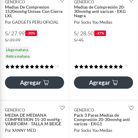
GENERICO
GENERICO
Medias De Compresion
Medias de Compresión 20-
1520mmhg Unisex Con Cierre
30mmhg anti varices - EKG
LXL
Negra
Por GADGETS PERU OFICIAL
Por Socks You Medias
S/ 27.99
S/ 28.50
-30%
-37%
S/ 39.99
S/ 45
Llega mañana
Retira mañana
(1)
(3)
Agregar
Agregar
GENERICO
GENERICO
MEDIA DE MEDIANA
Pack 3 Pares Medias de
COMPRESION 15-20 mmHg -
Compresión 20-30mmhg anti
VARIFORM - TALLA M BEIGE
varices - EKG1
Por XANNY MED
Por Socks You Medias