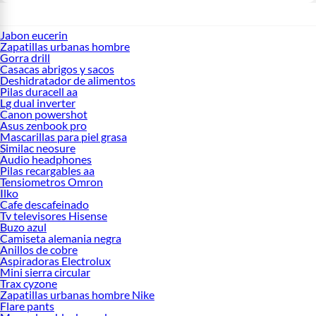
Jabon eucerin
Zapatillas urbanas hombre
Gorra drill
Casacas abrigos y sacos
Deshidratador de alimentos
Pilas duracell aa
Lg dual inverter
Canon powershot
Asus zenbook pro
Mascarillas para piel grasa
Similac neosure
Audio headphones
Pilas recargables aa
Tensiometros Omron
Ilko
Cafe descafeinado
Tv televisores Hisense
Buzo azul
Camiseta alemania negra
Anillos de cobre
Aspiradoras Electrolux
Mini sierra circular
Trax cyzone
Zapatillas urbanas hombre Nike
Flare pants