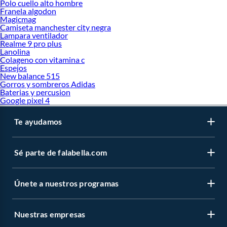
Polo cuello alto hombre
Franela algodon
Magicmag
Camiseta manchester city negra
Lampara ventilador
Realme 9 pro plus
Lanolina
Colageno con vitamina c
Espejos
New balance 515
Gorros y sombreros Adidas
Baterias y percusion
Google pixel 4
Te ayudamos
Sé parte de falabella.com
Únete a nuestros programas
Nuestras empresas