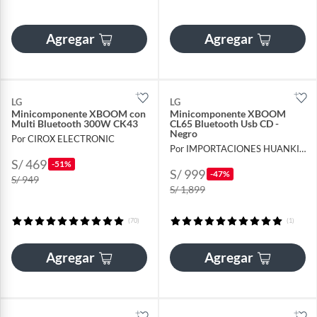
Agregar
Agregar
LG
LG
Minicomponente XBOOM con
Minicomponente XBOOM
Multi Bluetooth 300W CK43
CL65 Bluetooth Usb CD -
Negro
Por CIROX ELECTRONIC
Por IMPORTACIONES HUANKITA
S/ 469
-51%
S/ 999
-47%
S/ 949
S/ 1,899
(70)
(1)
Agregar
Agregar