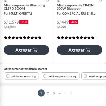
LG
LG
Minicomponente Bluetoohg
Minicomponente CK43N
CL87 XBOOM
300W Bluetooth
Por MULTI OFERTAS
Por COMERCIAL RRJ E.I.R.L
S/ 1,579
S/ 449
-21%
-44%
S/ 1,999
S/ 799
(1)
(2)
Agregar
Agregar
Otras personas también buscaron:
minicomponente lg
minicomponente sony
minicompone
...
1
2
3
5