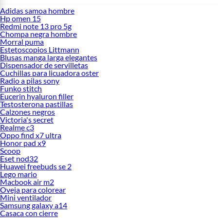
Adidas samoa hombre
Hp omen 15
Redmi note 13 pro 5g
Chompa negra hombre
Morral puma
Estetoscopios Littmann
Blusas manga larga elegantes
Dispensador de servilletas
Cuchillas para licuadora oster
Radio a pilas sony
Funko stitch
Eucerin hyaluron filler
Testosterona pastillas
Calzones negros
Victoria's secret
Realme c3
Oppo find x7 ultra
Honor pad x9
Scoop
Eset nod32
Huawei freebuds se 2
Lego mario
Macbook air m2
Oveja para colorear
Mini ventilador
Samsung galaxy a14
Casaca con cierre