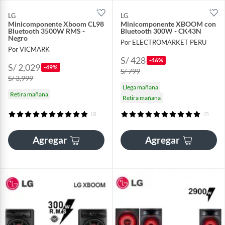
LG
LG
Minicomponente Xboom CL98
Minicomponente XBOOM con
Bluetooth 3500W RMS -
Bluetooth 300W - CK43N
Negro
Por ELECTROMARKET PERU
Por VICMARK
S/ 428
-46%
S/ 2,029
-49%
S/ 799
S/ 3,999
Llega mañana
Retira mañana
Retira mañana
(2)
(7)
Agregar
Agregar