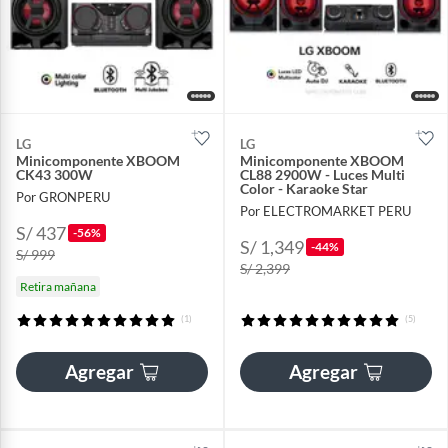
LG
LG
Minicomponente XBOOM
Minicomponente XBOOM
CK43 300W
CL88 2900W - Luces Multi
Color - Karaoke Star
Por GRONPERU
Por ELECTROMARKET PERU
S/ 437
-56%
S/ 1,349
-44%
S/ 999
S/ 2,399
Retira mañana
(1)
(5)
Agregar
Agregar