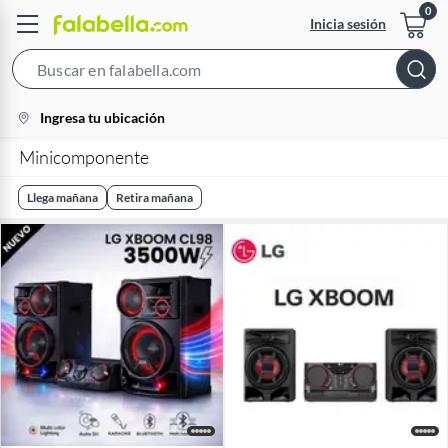
Inicia sesión
Search
Bar
location-
Ingresa tu ubicación
icon
Minicomponente
Llega mañana
Retira mañana