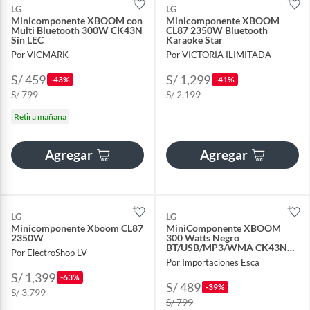
LG
LG
Minicomponente XBOOM con
Minicomponente XBOOM
Multi Bluetooth 300W CK43N
CL87 2350W Bluetooth
Sin LEC
Karaoke Star
Por VICMARK
Por VICTORIA ILIMITADA
S/ 459
S/ 1,299
-43%
-41%
S/ 799
S/ 2,199
Retira mañana
Agregar
Agregar
LG
LG
Minicomponente Xboom CL87
MiniComponente XBOOM
2350W
300 Watts Negro
BT/USB/MP3/WMA CK43N
Por ElectroShop LV
(Nuevo Modelo)
Por Importaciones Esca
S/ 1,399
-63%
S/ 489
-39%
S/ 3,799
S/ 799