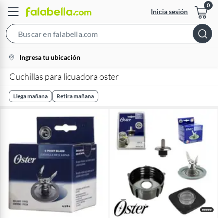
Inicia sesión
Search
Bar
location-
Ingresa tu ubicación
icon
Cuchillas para licuadora oster
Llega mañana
Retira mañana