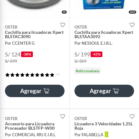
OSTER
OSTER
Cuchilla para licuadoras Xpert
Cuchilla para licuadoras Xpert
BLSTAC3090
BLSTAA3092
Por CCENTER G
Por NESSOUL E.I.R.L.
S/ 124
S/ 199
-38%
-45%
S/ 199
S/ 359
Retira mañana
(1)
Agregar
Agregar
OSTER
OSTER
Accesorio para Licuadora
Licuadora 3 Velocidades 1.25L
Procesador BLSTFP-W00
Roja
Por COMERCIAL RRJ E.I.R.L
Por FALABELLA