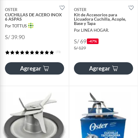
OSTER
OSTER
CUCHILLAS DE ACERO INOX
Kit de Accesorios para
6 ASPAS
Licuadora Cuchilla, Acople,
Base y Tapa
Por TOTTUS
Por LINEA HOGAR.
S/ 39.90
S/ 69
-47%
S/ 129
(73)
Agregar
Agregar