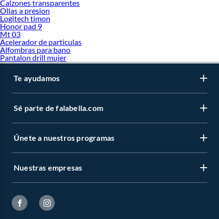
Calzones transparentes
Ollas a presion
Logitech timon
Honor pad 9
Mt 03
Acelerador de particulas
Alfombras para bano
Pantalon drill mujer
Te ayudamos
Sé parte de falabella.com
Únete a nuestros programas
Nuestras empresas