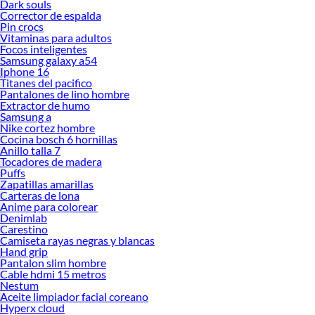
Dark souls
Corrector de espalda
Pin crocs
Vitaminas para adultos
Focos inteligentes
Samsung galaxy a54
Iphone 16
Titanes del pacifico
Pantalones de lino hombre
Extractor de humo
Samsung a
Nike cortez hombre
Cocina bosch 6 hornillas
Anillo talla 7
Tocadores de madera
Puffs
Zapatillas amarillas
Carteras de lona
Anime para colorear
Denimlab
Carestino
Camiseta rayas negras y blancas
Hand grip
Pantalon slim hombre
Cable hdmi 15 metros
Nestum
Aceite limpiador facial coreano
Hyperx cloud