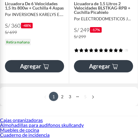
Licuadora De 6 Velocidades
Licuadora de 1.5 Litros 2
1,5 lts 800w + Cuchilla 4 Aspas
Velocidades BLSTKAG-RPB +
Cuchilla Picahielo
Por INVERSIONES KARELYS E.I.R.L
Por ELECTRODOMESTICOS JARED
S/ 360
-48%
S/ 249
-17%
S/ 699
S/ 299
Retira mañana
(1)
Agregar
Agregar
...
1
2
3
5
Cajas organizadoras
Almohadillas para audifonos skullcandy
Muebles de cocina
Cuaderno de incidencia