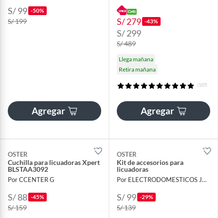
S/ 99
-50%
S/ 279
S/ 199
-43%
S/ 299
S/ 489
Llega mañana
Retira mañana
(107)
Agregar
Agregar
OSTER
OSTER
Cuchilla para licuadoras Xpert
Kit de accesorios para
BLSTAA3092
licuadoras
Por CCENTER G
Por ELECTRODOMESTICOS JARED
S/ 88
S/ 99
-45%
-29%
S/ 159
S/ 139