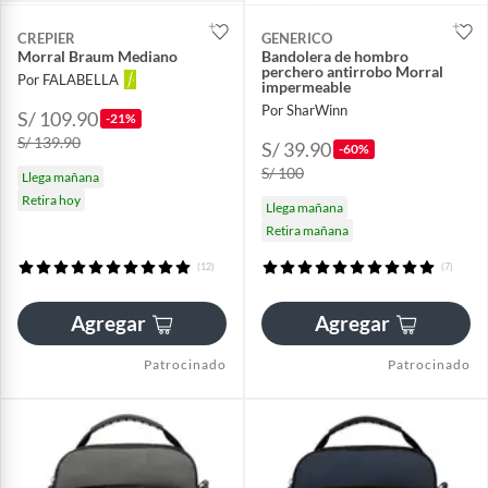
CREPIER
GENERICO
Morral Braum Mediano
Bandolera de hombro
perchero antirrobo Morral
Por FALABELLA
impermeable
Por SharWinn
S/ 109.90
-21%
S/ 139.90
S/ 39.90
-60%
S/ 100
Llega mañana
Retira hoy
Llega mañana
Retira mañana
(12)
(7)
Agregar
Agregar
Patrocinado
Patrocinado