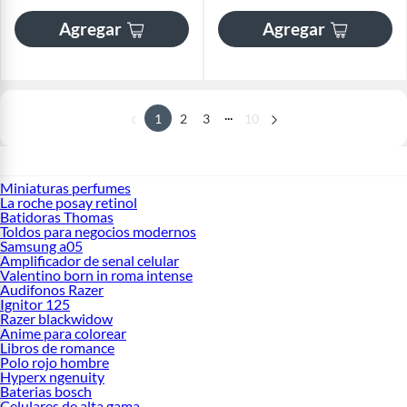
Agregar
Agregar
...
1
2
3
10
Miniaturas perfumes
La roche posay retinol
Batidoras Thomas
Toldos para negocios modernos
Samsung a05
Amplificador de senal celular
Valentino born in roma intense
Audifonos Razer
Ignitor 125
Razer blackwidow
Anime para colorear
Libros de romance
Polo rojo hombre
Hyperx ngenuity
Baterias bosch
Celulares de alta gama