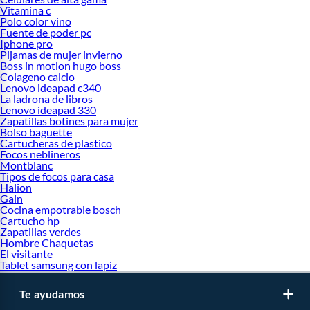
Vitamina c
Polo color vino
Fuente de poder pc
Iphone pro
Pijamas de mujer invierno
Boss in motion hugo boss
Colageno calcio
Lenovo ideapad c340
La ladrona de libros
Lenovo ideapad 330
Zapatillas botines para mujer
Bolso baguette
Cartucheras de plastico
Focos neblineros
Montblanc
Tipos de focos para casa
Halion
Gain
Cocina empotrable bosch
Cartucho hp
Zapatillas verdes
Hombre Chaquetas
El visitante
Tablet samsung con lapiz
Te ayudamos