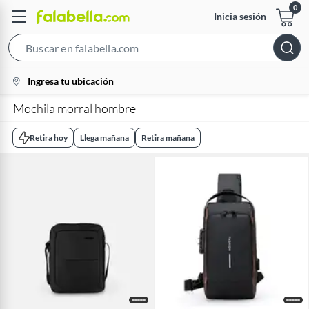
Inicia sesión
Search
Bar
location-
Ingresa tu ubicación
icon
Mochila morral hombre
Retira hoy
Llega mañana
Retira mañana