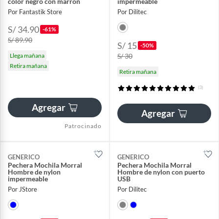
color negro con marrón
impermeable
Por Fantastik Store
Por Dilitec
S/ 34.90
-61%
S/ 89.90
S/ 15
-50%
Llega mañana
S/ 30
Retira mañana
Retira mañana
(3)
Agregar
Agregar
Patrocinado
GENERICO
GENERICO
Pechera Mochila Morral
Pechera Mochila Morral
Hombre de nylon
Hombre de nylon con puerto
impermeable
USB
Por JStore
Por Dilitec