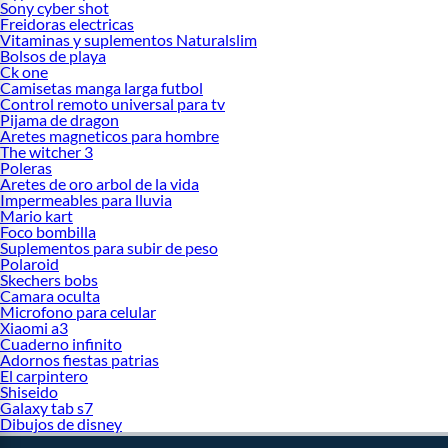
Sony cyber shot
Freidoras electricas
Vitaminas y suplementos Naturalslim
Bolsos de playa
Ck one
Camisetas manga larga futbol
Control remoto universal para tv
Pijama de dragon
Aretes magneticos para hombre
The witcher 3
Poleras
Aretes de oro arbol de la vida
Impermeables para lluvia
Mario kart
Foco bombilla
Suplementos para subir de peso
Polaroid
Skechers bobs
Camara oculta
Microfono para celular
Xiaomi a3
Cuaderno infinito
Adornos fiestas patrias
El carpintero
Shiseido
Galaxy tab s7
Dibujos de disney