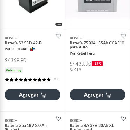
BOSCH
BOSCH
Batería S3 55D-42-B.
Batería 75B24L 55Ah CCA510
para Auto
Por SODIMAC
Por Retail Peru.
S/ 369.90
S/ 439.90
-15%
S/ 519
Retira hoy
(538)
Agregar
Agregar
BOSCH
BOSCH
Bateria Gba 18V 2.0 Ah
Batería BA 37V 30Ah XL
(Blister)
Professional