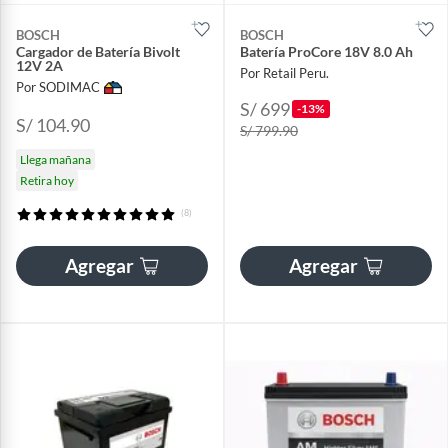
BOSCH
BOSCH
Cargador de Batería Bivolt
Batería ProCore 18V 8.0 Ah
12V 2A
Por Retail Peru.
Por SODIMAC
S/ 699
-13%
S/ 104.90
S/ 799.90
Llega mañana
Retira hoy
(8)
Agregar
Agregar