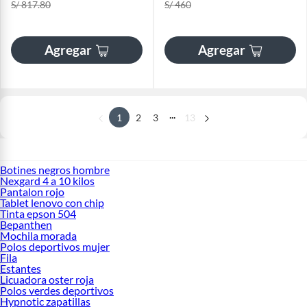
S/ 817.80
S/ 460
Agregar
Agregar
...
1
2
3
13
Botines negros hombre
Nexgard 4 a 10 kilos
Pantalon rojo
Tablet lenovo con chip
Tinta epson 504
Bepanthen
Mochila morada
Polos deportivos mujer
Fila
Estantes
Licuadora oster roja
Polos verdes deportivos
Hypnotic zapatillas