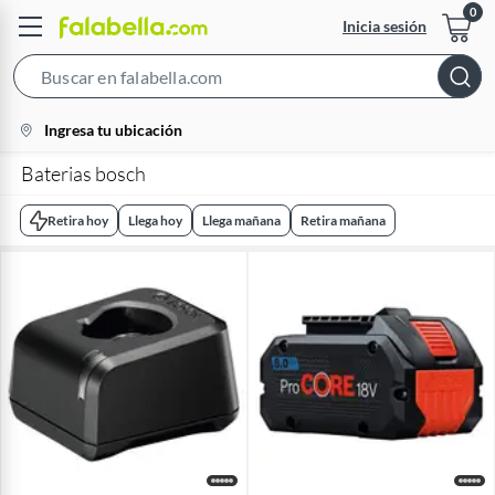
Inicia sesión
Search
Bar
location-
Ingresa tu ubicación
icon
Baterias bosch
Retira hoy
Llega hoy
Llega mañana
Retira mañana