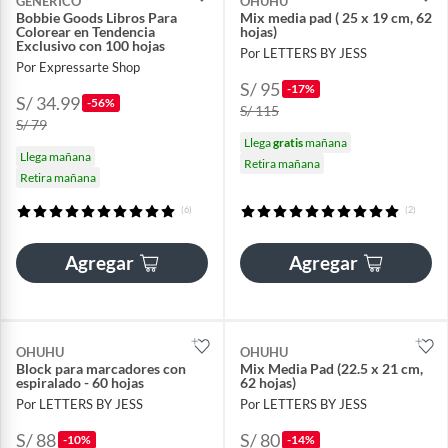
GENERICO
OHUHU
Bobbie Goods Libros Para
Mix media pad ( 25 x 19 cm, 62
Colorear en Tendencia
hojas)
Exclusivo con 100 hojas
Por LETTERS BY JESS
Por Expressarte Shop
S/ 95
-17%
S/ 34.99
-56%
S/ 115
S/ 79
Llega
gratis
mañana
Llega mañana
Retira mañana
Retira mañana
(6)
(2)
Agregar
Agregar
OHUHU
OHUHU
Block para marcadores con
Mix Media Pad (22.5 x 21 cm,
espiralado - 60 hojas
62 hojas)
Por LETTERS BY JESS
Por LETTERS BY JESS
S/ 88
S/ 80
-10%
-14%