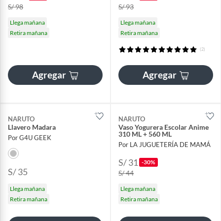
S/ 98
S/ 93
Llega mañana
Llega mañana
Retira mañana
Retira mañana
(2)
Agregar
Agregar
NARUTO
NARUTO
Llavero Madara
Vaso Yogurera Escolar Anime
310 ML + 560 ML
Por G4U GEEK
Por LA JUGUETERÍA DE MAMÁ
S/ 31
-30%
S/ 35
S/ 44
Llega mañana
Llega mañana
Retira mañana
Retira mañana