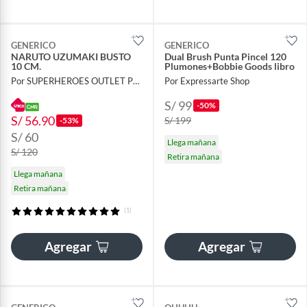
GENERICO
GENERICO
NARUTO UZUMAKI BUSTO
Dual Brush Punta Pincel 120
10 CM.
Plumones+Bobbie Goods libro
Por SUPERHEROES OUTLET PERU
Por Expressarte Shop
S/ 99
-50%
S/ 56.90
S/ 199
-53%
S/ 60
Llega mañana
S/ 120
Retira mañana
Llega mañana
Retira mañana
(1)
Agregar
Agregar