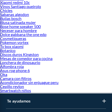
Xiaomi redmi 10c
Vinos Santiago queirolo
Chicles
Sabanas algodon
Bujias bosch
Blusa satinada mujer
Bose home speaker 500
Neceser para hombre
Dolce gabbana the one edp
Cosmetiqueras
Pokemon vortex
Tv box xiaomi
Botanico
Discos duros Kingston
Mesas de comedor para cocina
Lonchera de dinosaurio
Alfombra roja
Asus rog phone 6
Oka
Camara con filtros
Acondicionador sin enjuague peru
Cepillo revlon
Smartwatch niños
Te ayudamos