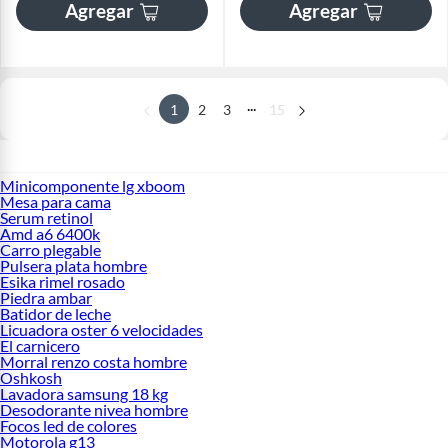
Agregar
Agregar
...
1
2
3
15
Minicomponente lg xboom
Mesa para cama
Serum retinol
Amd a6 6400k
Carro plegable
Pulsera plata hombre
Esika rimel rosado
Piedra ambar
Batidor de leche
Licuadora oster 6 velocidades
El carnicero
Morral renzo costa hombre
Oshkosh
Lavadora samsung 18 kg
Desodorante nivea hombre
Focos led de colores
Motorola g13