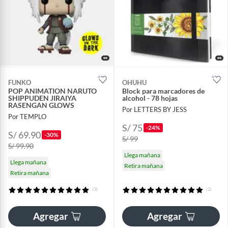
FUNKO
OHUHU
POP ANIMATION NARUTO
Block para marcadores de
SHIPPUDEN JIRAIYA
alcohol - 78 hojas
RASENGAN GLOWS
Por LETTERS BY JESS
Por TEMPLO
S/ 75
-24%
S/ 69.90
-30%
S/ 99
S/ 99.90
Llega mañana
Llega mañana
Retira mañana
Retira mañana
(3)
(2)
Agregar
Agregar