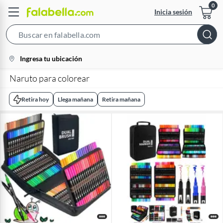
Inicia sesión
Search
Bar
location-
Ingresa tu ubicación
icon
Naruto para colorear
Retira hoy
Llega mañana
Retira mañana