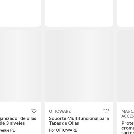
OTTOWARE
MAS C
ACCES
ganizador de ollas
Soporte Multifuncional para
de 3 niveles
Tapas de Ollas
Prote
croma
venue PE
Por OTTOWARE
sarte