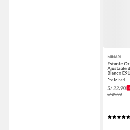
MINARI
Estante Or
Ajustable 
Blanco E9
Por Minari
S/ 22.90
-
S/ 29.90