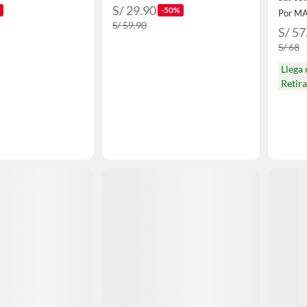
S/ 29.90
-50%
Por M
S/ 59.90
S/ 57
S/ 68
Llega
Retir