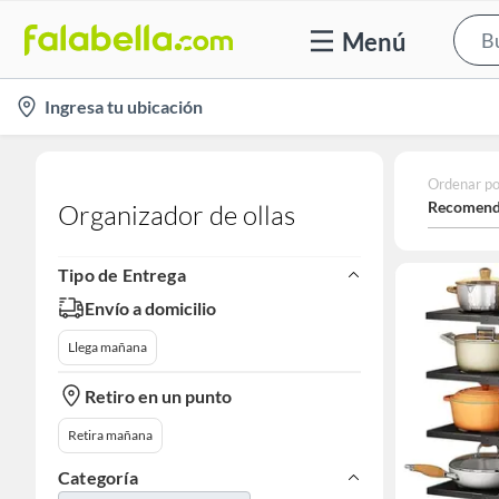
Menú
location-
Ingresa tu ubicación
icon
Ordenar po
Recomend
Organizador de ollas
Tipo de Entrega
Envío a domicilio
Llega mañana
Retiro en un punto
Retira mañana
Categoría