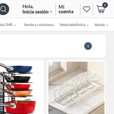
0
Hola
,
Mi
cuenta
Inicia sesión
eta CMR
Vende y comisiona
Venta telefónica
Ayuda
1