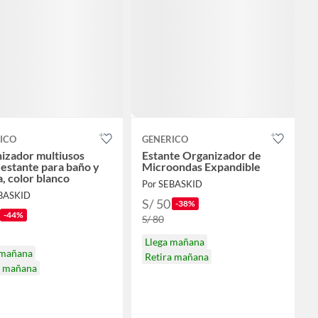
ICO
GENERICO
izador multiusos
Estante Organizador de
 estante para baño y
Microondas Expandible
, color blanco
Por SEBASKID
EBASKID
S/ 50
-38%
-44%
S/ 80
Llega mañana
 mañana
Retira mañana
a mañana