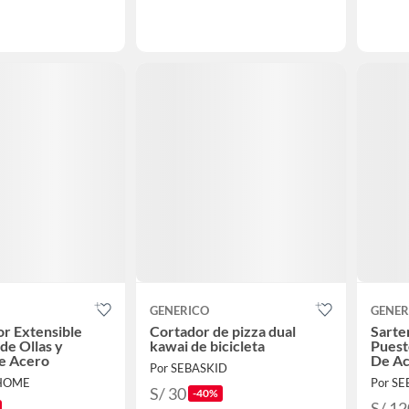
GENERICO
GENER
r Extensible
Cortador de pizza dual
Sarte
de Ollas y
kawai de bicicleta
Puest
e Acero
De Ac
Por SEBASKID
 HOME
Por S
S/ 30
-40%
S/ 12