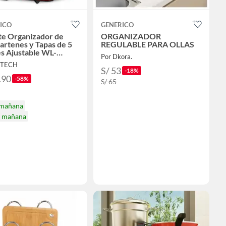
ICO
GENERICO
te Organizador de
ORGANIZADOR
sartenes y Tapas de 5
REGULABLE PARA OLLAS
es Ajustable WL-
Por Dkora.
9
 TECH
S/ 53
-18%
.90
-58%
S/ 65
 mañana
a mañana