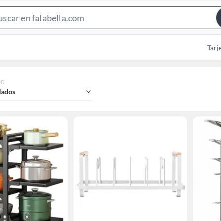
Search
Bar
Tarj
r
:
ados