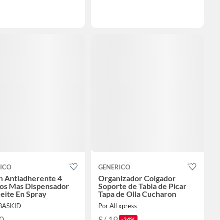
ICO
GENERICO
n Antiadherente 4
Organizador Colgador
os Mas Dispensador
Soporte de Tabla de Picar
eite En Spray
Tapa de Olla Cucharon
EBASKID
Por All xpress
0
S/ 19
-34%