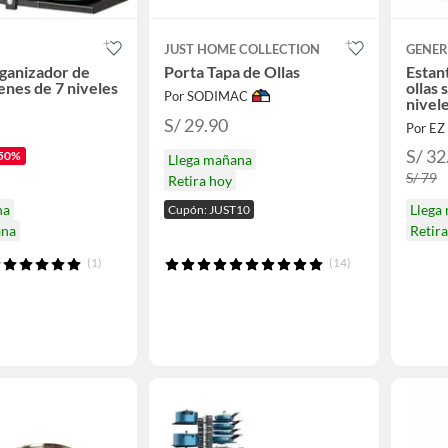
JUST HOME COLLECTION
GENER
ganizador de
Porta Tapa de Ollas
Estan
tenes de 7 niveles
ollas 
Por SODIMAC
nivel
CF04
S/ 29.90
Por EZ
S/ 32
50%
Llega mañana
S/ 79
Retira hoy
na
Llega
Cupón: JUST10
ana
Retir
(1)
(14)