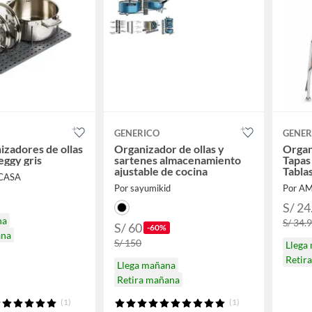
GENERICO
GENER
izadores de ollas
Organizador de ollas y
Organ
eggy gris
sartenes almacenamiento
Tapas 
ajustable de cocina
Tabla
CASA
Por sayumikid
Por A
S/ 24
na
S/ 34.
S/ 60
-60%
ana
S/ 150
Llega
Retir
Llega mañana
Retira mañana
(1)
(1)