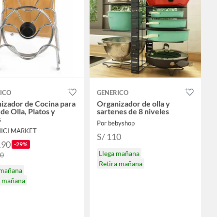
ICO
GENERICO
izador de Cocina para
Organizador de olla y
de Olla, Platos y
sartenes de 8 niveles
s
Por bebyshop
MICI MARKET
S/ 110
.90
-29%
Llega mañana
90
Retira mañana
 mañana
a mañana