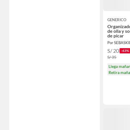
GENERICO
Organizado
de olla y s
de picar
Por SEBASKI
S/ 20
-43%
S/ 35
Llega maña
Retira mañ