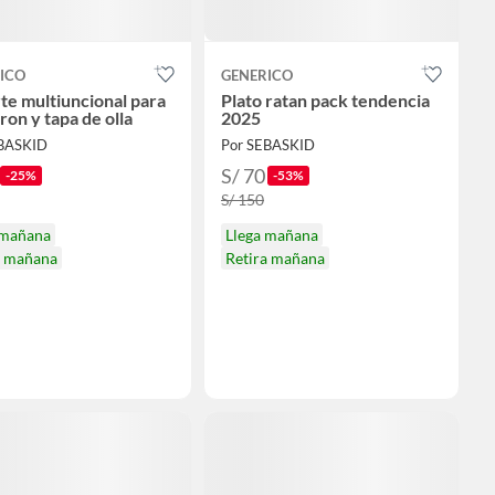
ICO
GENERICO
te multiuncional para
Plato ratan pack tendencia
ron y tapa de olla
2025
EBASKID
Por SEBASKID
S/ 70
-25%
-53%
S/ 150
 mañana
Llega mañana
a mañana
Retira mañana