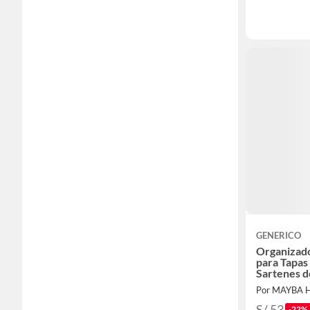
GENERICO
Organizado
para Tapas 
Sartenes d
Por MAYBA
S/ 53
-22%