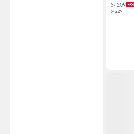
S/ 209
-9%
S/ 229