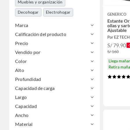
Muebles y organización
Decohogar
Electrohogar
GENERICO
Estante Or
Marca
ollas y sar
Ajustable
Calificación del producto
Por EZ TECH
Precio
S/ 79.90
-
S/ 160
Vendido por
Color
Llega maña
Retira mañ
Alto
Profundidad
Capacidad de carga
Largo
Capacidad
Ancho
Material