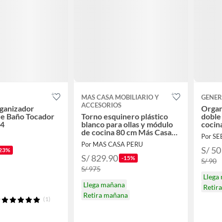
MAS CASA MOBILIARIO Y
GENER
ACCESORIOS
ganizador
Organ
de Baño Tocador
Torno esquinero plástico
doble
14
blanco para ollas y módulo
cocina
de cocina 80 cm Más Casa
Por S
Perú
Por MAS CASA PERU
S/ 50
23%
S/ 829.90
-15%
S/ 90
S/ 975
Llega
Llega mañana
Retir
Retira mañana
(1)