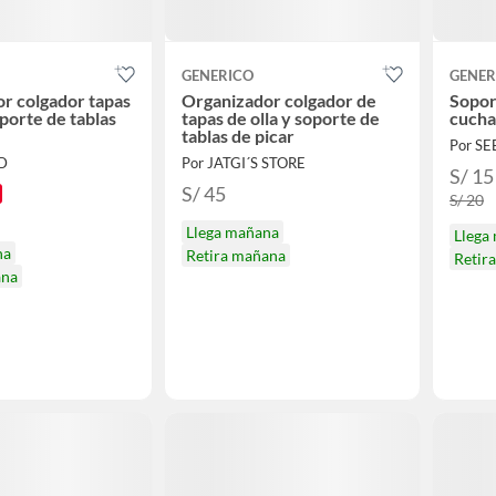
GENERICO
GENER
r colgador tapas
Organizador colgador de
Sopor
oporte de tablas
tapas de olla y soporte de
cucha
tablas de picar
Por S
D
Por JATGI´S STORE
S/ 15
S/ 45
S/ 20
Llega mañana
Llega
na
Retira mañana
Retir
ana