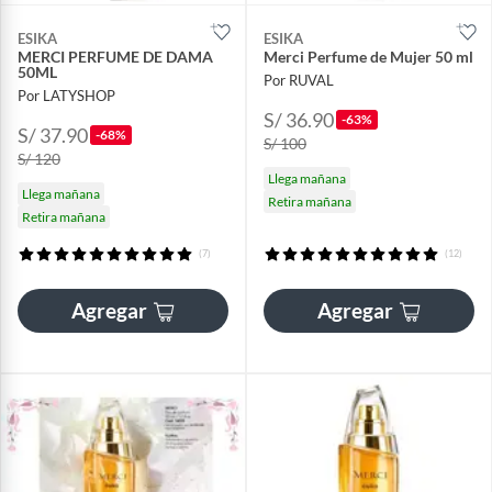
ESIKA
ESIKA
MERCI PERFUME DE DAMA
Merci Perfume de Mujer 50 ml
50ML
Por RUVAL
Por LATYSHOP
S/ 36.90
-63%
S/ 37.90
-68%
S/ 100
S/ 120
Llega mañana
Llega mañana
Retira mañana
Retira mañana
(7)
(12)
Agregar
Agregar