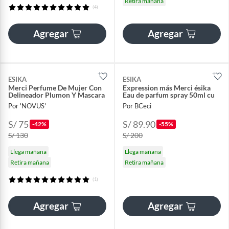
Retira mañana
(4)
Agregar
Agregar
ESIKA
ESIKA
Merci Perfume De Mujer Con
Expression más Merci ésika
Delineador Plumon Y Mascara
Eau de parfum spray 50ml cu
Por 'NOVUS'
Por BCeci
S/ 75
S/ 89.90
-42%
-55%
S/ 130
S/ 200
Llega mañana
Llega mañana
Retira mañana
Retira mañana
(1)
Agregar
Agregar