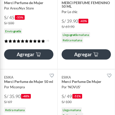
Merci Perfume de Mujer
MERCI PERFUME FEMENINO
50 ML
Por ArexyNyx Store
Por Le chic
S/ 45
-55%
S/ 39.90
-43%
S/ 100
S/ 69.90
Envío
gratis
Llega
gratis
mañana
Retira mañana
(4)
Agregar
Agregar
ESIKA
ESIKA
Merci Perfume de Mujer 50 ml
Merci Perfume De Mujer
Por Micompra
Por 'NOVUS'
S/ 35.90
S/ 49
-48%
-51%
S/ 69
S/ 100
Retira mañana
Llega mañana