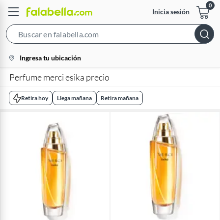
Inicia sesión
Search
Bar
location-
Ingresa tu ubicación
icon
Perfume merci esika precio
Retira hoy
Llega mañana
Retira mañana