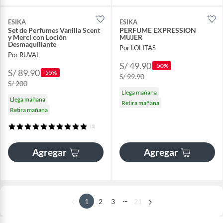
ESIKA
ESIKA
Set de Perfumes Vanilla Scent
PERFUME EXPRESSION
y Merci con Loción
MUJER
Desmaquillante
Por LOLITAS
Por RUVAL
S/ 49.90
-50%
S/ 89.90
-55%
S/ 99.90
S/ 200
Llega mañana
Llega mañana
Retira mañana
Retira mañana
(1)
Agregar
Agregar
...
1
2
3
21