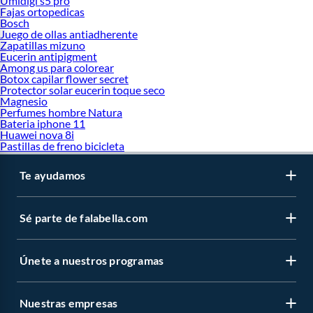
Umidigi s5 pro
Fajas ortopedicas
Bosch
Juego de ollas antiadherente
Zapatillas mizuno
Eucerin antipigment
Among us para colorear
Botox capilar flower secret
Protector solar eucerin toque seco
Magnesio
Perfumes hombre Natura
Bateria iphone 11
Huawei nova 8i
Pastillas de freno bicicleta
Te ayudamos
Sé parte de falabella.com
Únete a nuestros programas
Nuestras empresas