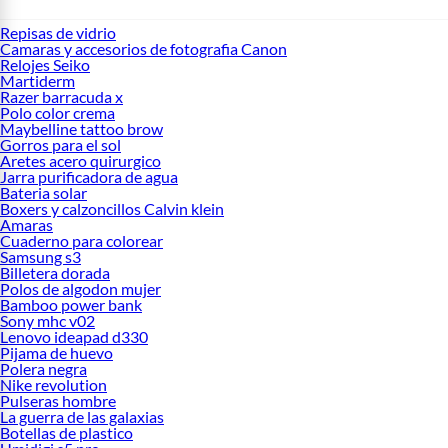
Repisas de vidrio
Camaras y accesorios de fotografia Canon
Relojes Seiko
Martiderm
Razer barracuda x
Polo color crema
Maybelline tattoo brow
Gorros para el sol
Aretes acero quirurgico
Jarra purificadora de agua
Bateria solar
Boxers y calzoncillos Calvin klein
Amaras
Cuaderno para colorear
Samsung s3
Billetera dorada
Polos de algodon mujer
Bamboo power bank
Sony mhc v02
Lenovo ideapad d330
Pijama de huevo
Polera negra
Nike revolution
Pulseras hombre
La guerra de las galaxias
Botellas de plastico