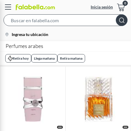
Inicia sesión
Search
Bar
location-
Ingresa tu ubicación
icon
Perfumes arabes
Retira hoy
Llega mañana
Retira mañana