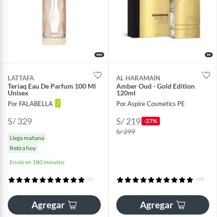
LATTAFA
AL HARAMAIN
Teriaq Eau De Parfum 100 Ml
Amber Oud - Gold Edition
Unisex
120ml
Por FALABELLA
Por Aspire Cosmetics PE
S/ 329
S/ 219
-27%
S/ 299
Llega mañana
Retira hoy
Envío en 180 minutos
(5)
(69)
Agregar
Agregar