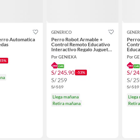
GENERICO
GENER
erro Automatica
Perro Robot Armable +
Perro
edas
Control Remoto Educativo
Contr
Interactivo Regalo Juguete
Educa
Niño Navidad Genieka
Regal
Por GENIEKA
Por G
Navid
25%
S/ 245.90
S/ 24
-53%
ana
S/ 259
S/ 25
S/ 519
S/ 519
Llega mañana
Llega
Retira mañana
Retir