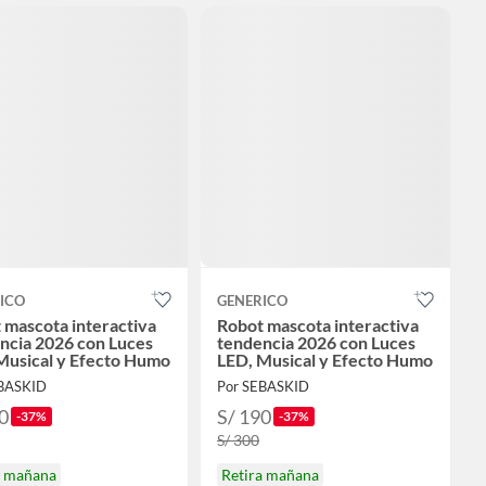
ICO
GENERICO
 mascota interactiva
Robot mascota interactiva
ncia 2026 con Luces
tendencia 2026 con Luces
Musical y Efecto Humo
LED, Musical y Efecto Humo
EBASKID
Por SEBASKID
0
S/ 190
-37%
-37%
S/ 300
a mañana
Retira mañana