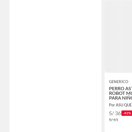
GENERICO
PERRO A
ROBOT MU
PARA NIÑ
Por ASU QU
S/ 36
-41%
S/ 61