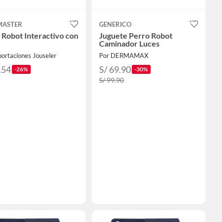
MASTER
GENERICO
 Robot Interactivo con
Juguete Perro Robot
Caminador Luces
ortaciones Jouseler
Por DERMAMAX
.54
S/ 69.90
-26%
-30%
S/ 99.90