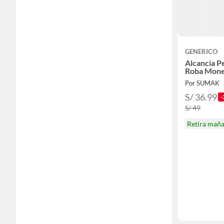
GENERICO
Alcancia P
Roba Mon
Por SUMAK
S/ 36.99
-
S/ 49
Retira mañ