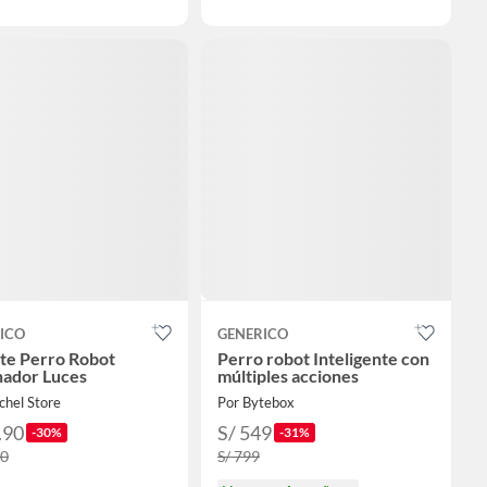
ICO
GENERICO
te Perro Robot
Perro robot Inteligente con
ador Luces
múltiples acciones
chel Store
Por Bytebox
.90
S/ 549
-30%
-31%
90
S/ 799