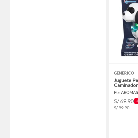
GENERICO
Juguete Pe
Caminador
Por AROMAS
S/ 69.90
-
S/ 99.90