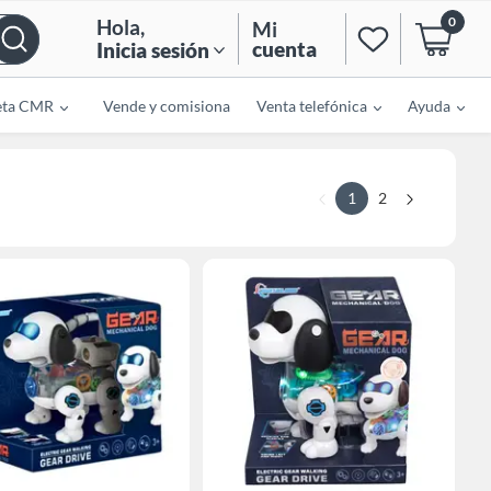
0
Hola
,
Mi
cuenta
Inicia sesión
eta CMR
Vende y comisiona
Venta telefónica
Ayuda
1
2