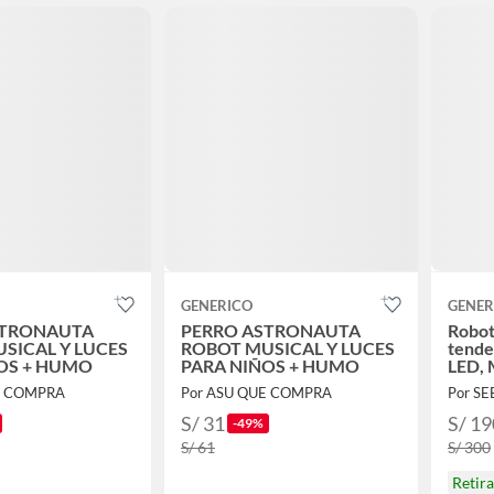
GENERICO
GENER
STRONAUTA
PERRO ASTRONAUTA
Robot
SICAL Y LUCES
ROBOT MUSICAL Y LUCES
tende
OS + HUMO
PARA NIÑOS + HUMO
LED, 
E COMPRA
Por ASU QUE COMPRA
Por S
S/ 31
S/ 19
-49%
S/ 61
S/ 300
Retir