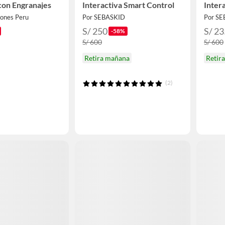
con Engranajes
Interactiva Smart Control
Inter
iones Peru
Por SEBASKID
Por S
S/ 250
S/ 23
-58%
S/ 600
S/ 600
Retira mañana
Retir
(2)