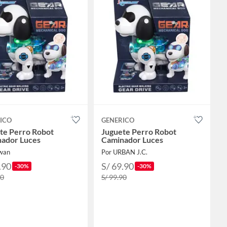
ICO
GENERICO
te Perro Robot
Juguete Perro Robot
ador Luces
Caminador Luces
wan
Por URBAN J.C.
.90
S/ 69.90
-30%
-30%
90
S/ 99.90