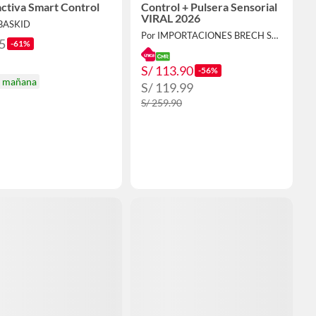
activa Smart Control
Control + Pulsera Sensorial
VIRAL 2026
EBASKID
Por IMPORTACIONES BRECH SAC
5
-61%
S/ 113.90
-56%
a mañana
S/ 119.99
S/ 259.90