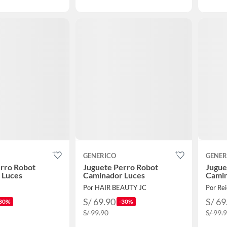
GENERICO
GENER
rro Robot
Juguete Perro Robot
Jugue
 Luces
Caminador Luces
Camin
Por HAIR BEAUTY JC
Por Rei
S/ 69.90
S/ 69
30%
-30%
S/ 99.90
S/ 99.