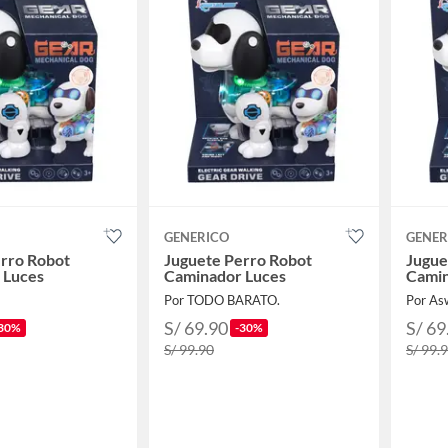
GENERICO
GENER
rro Robot
Juguete Perro Robot
Jugue
 Luces
Caminador Luces
Camin
Por TODO BARATO.
Por As
S/ 69.90
S/ 69
30%
-30%
S/ 99.90
S/ 99.