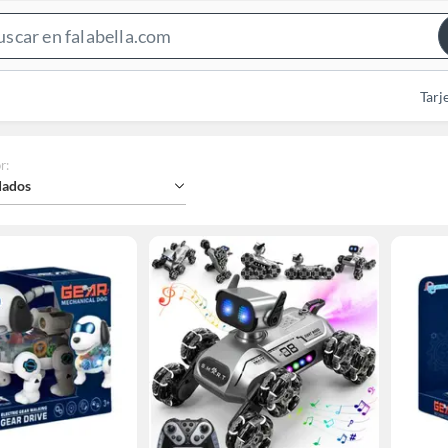
Search
Bar
Tarj
r
:
ados