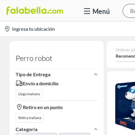
Menú
location-
Ingresa tu ubicación
icon
Ordenar po
Recomend
Perro robot
Tipo de Entrega
Envío a domicilio
Llega mañana
Retiro en un punto
Retira mañana
Categoría