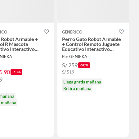
ICO
GENERICO
 Robot Armable +
Perro Gato Robot Armable
ol R Mascota
+ Control Remoto Juguete
tivo Interactivo
Educativo Interactivo
o Juguete Niño
Regalo Niño Navidad
ENIEKA
Por GENIEKA
ad Genieka
Genieka
S/ 259
-50%
5.90
S/ 519
-53%
9
Llega
gratis
mañana
Retira mañana
 mañana
a mañana