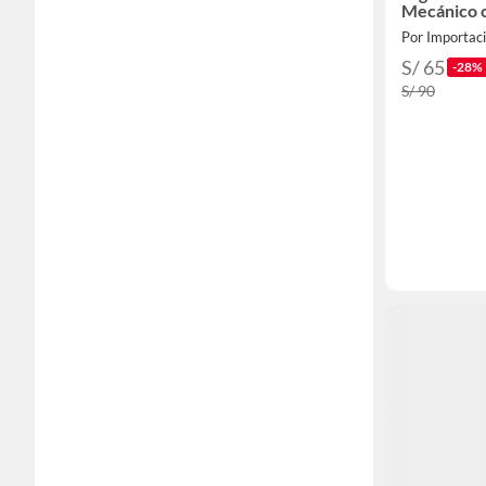
Mecánico 
Por Importac
S/ 65
-28%
S/ 90