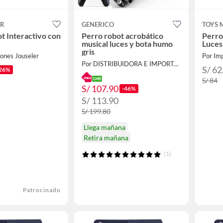
ER
GENERICO
TOYS 
t Interactivo con
Perro robot acrobático
Perro
musical luces y bota humo
Luces
gris
ones Jouseler
Por Imp
Por DISTRIBUIDORA E IMPORTADORA
S/ 62
26%
S/ 84
S/ 107.90
-46%
S/ 113.90
S/ 199.80
Llega mañana
Retira mañana
(1)
Patrocinado