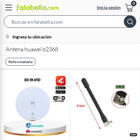
Inicia sesión
Search
Bar
location-
Ingresa tu ubicación
icon
Antena huawei b2368
Retira mañana