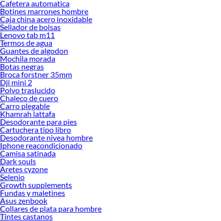
Cafetera automatica
Botines marrones hombre
Caja china acero inoxidable
Sellador de bolsas
Lenovo tab m11
Termos de agua
Guantes de algodon
Mochila morada
Botas negras
Broca forstner 35mm
Dji mini 2
Polvo traslucido
Chaleco de cuero
Carro plegable
Khamrah lattafa
Desodorante para pies
Cartuchera tipo libro
Desodorante nivea hombre
Iphone reacondicionado
Camisa satinada
Dark souls
Aretes cyzone
Selenio
Growth supplements
Fundas y maletines
Asus zenbook
Collares de plata para hombre
Tintes castanos