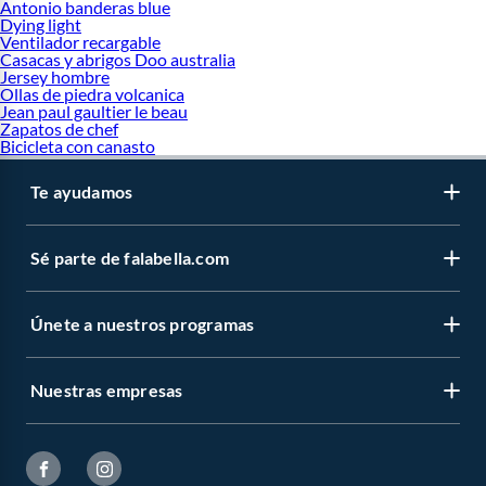
Antonio banderas blue
Dying light
Ventilador recargable
Casacas y abrigos Doo australia
Jersey hombre
Ollas de piedra volcanica
Jean paul gaultier le beau
Zapatos de chef
Bicicleta con canasto
Te ayudamos
Sé parte de falabella.com
Únete a nuestros programas
Nuestras empresas