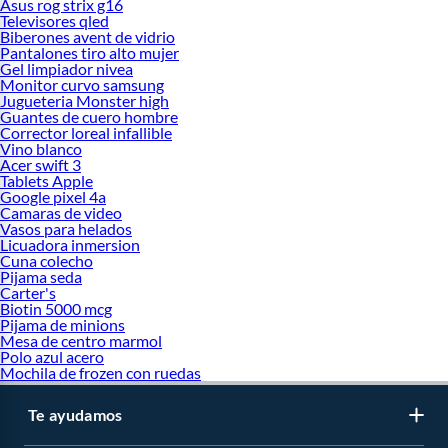
Asus rog strix g16
Televisores qled
Biberones avent de vidrio
Pantalones tiro alto mujer
Gel limpiador nivea
Monitor curvo samsung
Jugueteria Monster high
Guantes de cuero hombre
Corrector loreal infallible
Vino blanco
Acer swift 3
Tablets Apple
Google pixel 4a
Camaras de video
Vasos para helados
Licuadora inmersion
Cuna colecho
Pijama seda
Carter's
Biotin 5000 mcg
Pijama de minions
Mesa de centro marmol
Polo azul acero
Mochila de frozen con ruedas
Te ayudamos