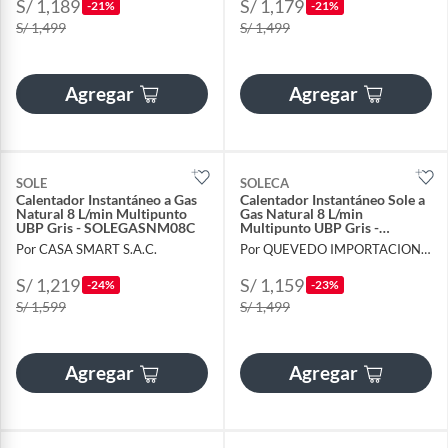
S/ 1,189
S/ 1,179
-21%
-21%
S/ 1,499
S/ 1,499
Agregar
Agregar
SOLE
SOLECA
Calentador Instantáneo a Gas
Calentador Instantáneo Sole a
Natural 8 L/min Multipunto
Gas Natural 8 L/min
UBP Gris - SOLEGASNM08C
Multipunto UBP Gris -
SOLEGASNM08C
Por CASA SMART S.A.C.
Por QUEVEDO IMPORTACIONES S.A.C.
S/ 1,219
S/ 1,159
-24%
-23%
S/ 1,599
S/ 1,499
Agregar
Agregar