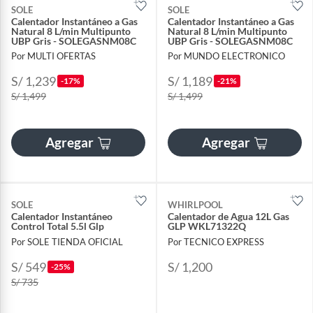
SOLE
SOLE
Calentador Instantáneo a Gas
Calentador Instantáneo a Gas
Natural 8 L/min Multipunto
Natural 8 L/min Multipunto
UBP Gris - SOLEGASNM08C
UBP Gris - SOLEGASNM08C
Por MULTI OFERTAS
Por MUNDO ELECTRONICO
S/ 1,239
S/ 1,189
-17%
-21%
S/ 1,499
S/ 1,499
Agregar
Agregar
SOLE
WHIRLPOOL
Calentador Instantáneo
Calentador de Agua 12L Gas
Control Total 5.5l Glp
GLP WKL71322Q
Por SOLE TIENDA OFICIAL
Por TECNICO EXPRESS
S/ 549
S/ 1,200
-25%
S/ 735