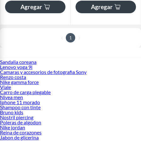
Agregar
Agregar
1
Sandalia coreana
Lenovo yoga 9i
Camaras y accesorios de fotografia Sony
Renzo costa
Nike gamma force
Viale
Carro de carga plegable
Nivea men
Iphone 11 morado
Shampoo con tinte
Bruno kids
Nostril piercing
Poleras de algodon
Nike jordan
Reina de corazones
Jabon de glicerina