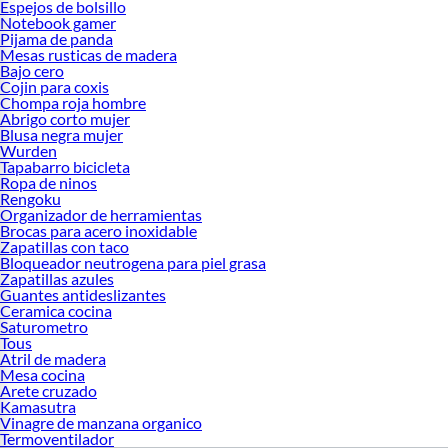
Espejos de bolsillo
Notebook gamer
Pijama de panda
Mesas rusticas de madera
Bajo cero
Cojin para coxis
Chompa roja hombre
Abrigo corto mujer
Blusa negra mujer
Wurden
Tapabarro bicicleta
Ropa de ninos
Rengoku
Organizador de herramientas
Brocas para acero inoxidable
Zapatillas con taco
Bloqueador neutrogena para piel grasa
Zapatillas azules
Guantes antideslizantes
Ceramica cocina
Saturometro
Tous
Atril de madera
Mesa cocina
Arete cruzado
Kamasutra
Vinagre de manzana organico
Termoventilador