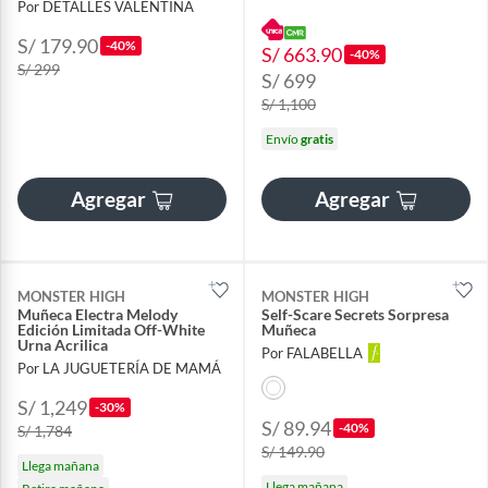
Por DETALLES VALENTINA
S/ 179.90
-40%
S/ 663.90
-40%
S/ 299
S/ 699
S/ 1,100
Envío
gratis
Agregar
Agregar
MONSTER HIGH
MONSTER HIGH
Muñeca Electra Melody
Self-Scare Secrets Sorpresa
Edición Limitada Off-White
Muñeca
Urna Acrilica
Por FALABELLA
Por LA JUGUETERÍA DE MAMÁ
S/ 1,249
-30%
S/ 89.94
-40%
S/ 1,784
S/ 149.90
Llega mañana
Llega mañana