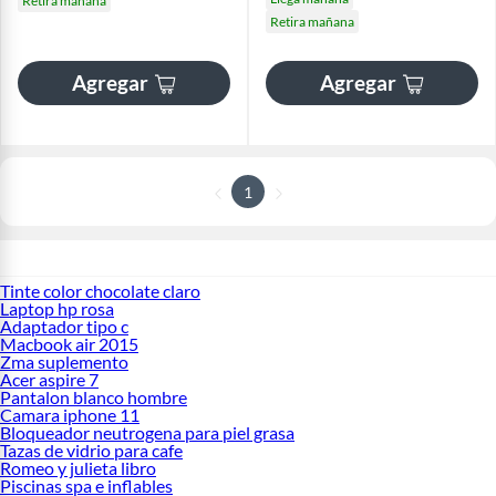
Retira mañana
Retira mañana
Agregar
Agregar
1
Tinte color chocolate claro
Laptop hp rosa
Adaptador tipo c
Macbook air 2015
Zma suplemento
Acer aspire 7
Pantalon blanco hombre
Camara iphone 11
Bloqueador neutrogena para piel grasa
Tazas de vidrio para cafe
Romeo y julieta libro
Piscinas spa e inflables