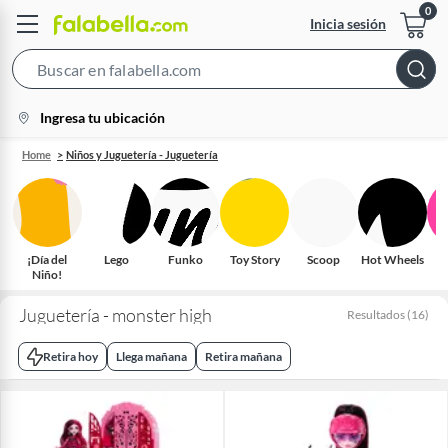
Inicia sesión
Search
Bar
location-
Ingresa tu ubicación
icon
Home
Niños y Juguetería - Juguetería
¡Día del
Lego
Funko
Toy Story
Scoop
Hot Wheels
Niño!
Juguetería - monster high
Resultados
(
16
)
Retira hoy
Llega mañana
Retira mañana