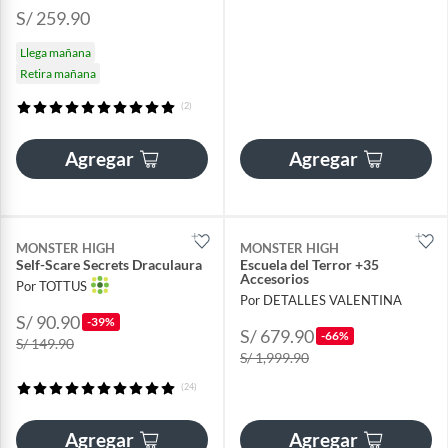
S/ 259.90
Llega mañana
Retira mañana
(2)
Agregar
Agregar
MONSTER HIGH
MONSTER HIGH
Self-Scare Secrets Draculaura
Escuela del Terror +35
Accesorios
Por TOTTUS
Por DETALLES VALENTINA
S/ 90.90
-39%
S/ 679.90
-66%
S/ 149.90
S/ 1,999.90
(24)
Agregar
Agregar