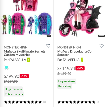
MONSTER HIGH
MONSTER HIGH
Muñeca Skulltimate Secrets
Muñeca Draculaura Con
Garden Mysteries
Scooter
Por FALABELLA
Por FALABELLA
S/ 119.94
-40%
S/ 199.90
S/ 99.90
-62%
S/ 259.90
Llega mañana
Retira hoy
Llega mañana
Retira mañana
(1)
(2)