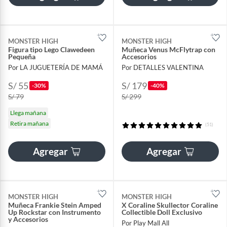
MONSTER HIGH
MONSTER HIGH
Figura tipo Lego Clawedeen
Muñeca Venus McFlytrap con
Pequeña
Accesorios
Por LA JUGUETERÍA DE MAMÁ
Por DETALLES VALENTINA
S/ 55
S/ 179
-30%
-40%
S/ 79
S/ 299
Llega mañana
Retira mañana
(51)
Agregar
Agregar
MONSTER HIGH
MONSTER HIGH
Muñeca Frankie Stein Amped
X Coraline Skullector Coraline
Up Rockstar con Instrumento
Collectible Doll Exclusivo
y Accesorios
Por Play Mall All