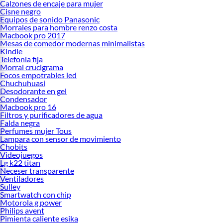
Calzones de encaje para mujer
Cisne negro
Equipos de sonido Panasonic
Morrales para hombre renzo costa
Macbook pro 2017
Mesas de comedor modernas minimalistas
Kindle
Telefonia fija
Morral crucigrama
Focos empotrables led
Chuchuhuasi
Desodorante en gel
Condensador
Macbook pro 16
Filtros y purificadores de agua
Falda negra
Perfumes mujer Tous
Lampara con sensor de movimiento
Chobits
Videojuegos
Lg k22 titan
Neceser transparente
Ventiladores
Sulley
Smartwatch con chip
Motorola g power
Philips avent
Pimienta caliente esika