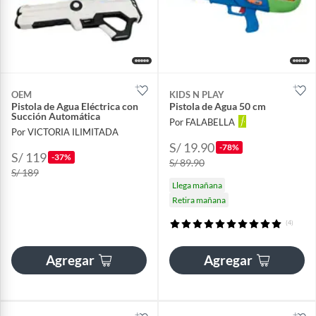
OEM
KIDS N PLAY
Pistola de Agua Eléctrica con
Pistola de Agua 50 cm
Succión Automática
Por FALABELLA
Por VICTORIA ILIMITADA
S/ 19.90
-78%
S/ 119
-37%
S/ 89.90
S/ 189
Llega mañana
Retira mañana
(4)
Agregar
Agregar