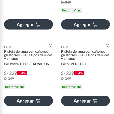
S/ 349
Retira mañana
Agregar
Agregar
OEM
OEM
Pistola de agua con cañones
Pistola de agua con cañones
giratorios RGB 7 tipos de luces
giratorios RGB 7 tipos de luces
y chispas
y chispas
Por IVANCE ELECTRONIC ONLINE
Por SEVEN SHOP
S/ 229
S/ 229
-34%
-34%
S/ 349
S/ 349
Retira mañana
Retira mañana
Agregar
Agregar