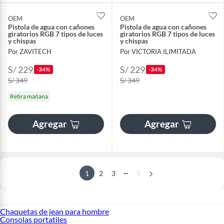
OEM
OEM
Pistola de agua con cañones
Pistola de agua con cañones
giratorios RGB 7 tipos de luces
giratorios RGB 7 tipos de luces
y chispas
y chispas
Por ZAVITECH
Por VICTORIA ILIMITADA
S/ 229
S/ 229
-34%
-34%
S/ 349
S/ 349
Retira mañana
Agregar
Agregar
...
1
2
3
8
Chaquetas de jean para hombre
Consolas portatiles