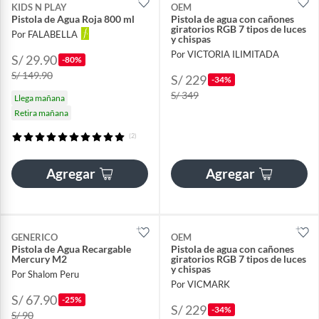
KIDS N PLAY
OEM
Pistola de Agua Roja 800 ml
Pistola de agua con cañones
giratorios RGB 7 tipos de luces
Por FALABELLA
y chispas
Por VICTORIA ILIMITADA
S/ 29.90
-80%
S/ 149.90
S/ 229
-34%
S/ 349
Llega mañana
Retira mañana
(2)
Agregar
Agregar
GENERICO
OEM
Pistola de Agua Recargable
Pistola de agua con cañones
Mercury M2
giratorios RGB 7 tipos de luces
y chispas
Por Shalom Peru
Por VICMARK
S/ 67.90
-25%
S/ 229
-34%
S/ 90