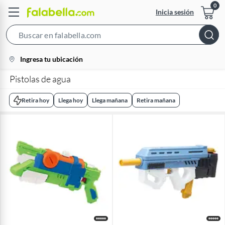
Inicia sesión
Search
Bar
location-
Ingresa tu ubicación
icon
Pistolas de agua
Retira hoy
Llega hoy
Llega mañana
Retira mañana