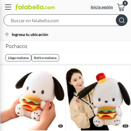
Inicia sesión
Search
Bar
location-
Ingresa tu ubicación
icon
Pochacco
Llega mañana
Retira mañana