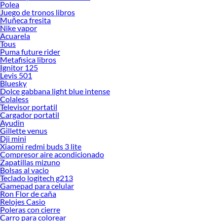
Polea
Juego de tronos libros
Muñeca fresita
Nike vapor
Acuarela
Tous
Puma future rider
Metafisica libros
Ignitor 125
Levis 501
Bluesky
Dolce gabbana light blue intense
Colaless
Televisor portatil
Cargador portatil
Ayudin
Gillette venus
Dji mini
Xiaomi redmi buds 3 lite
Compresor aire acondicionado
Zapatillas mizuno
Bolsas al vacio
Teclado logitech g213
Gamepad para celular
Ron Flor de caña
Relojes Casio
Poleras con cierre
Carro para colorear