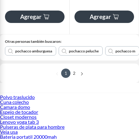
Agregar
Agregar
Otras personas también buscaron:
pochacco amburguesa
pochacco peluche
pochacco m
1
2
Polvo traslucido
Cuna colecho
Camara domo
Espejo de tocador
Closet modernos
Lenovo yoga tab 3
Pulseras de plata para hombre
Veja usa
Bateria portatil 20000mah