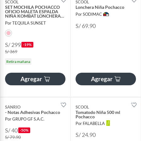
SCOOL
SCOOL
SET MOCHILA POCHACCO
Lonchera Niña Pochacco
OFICIO MALETA ESPALDA
Por SODIMAC
NIÑA KOMBAT LONCHERA
CARTUCHERA 3 PIEZAS
Por TEQUILA SUNSET
S/ 69.90
S/ 299
-19%
S/ 369
Retira mañana
Agregar
Agregar
SANRIO
SCOOL
- Notas Adhesivas Pochacco
Tomatodo Niña 500 ml
Pochacco
Por GRUPO GF S.A.C.
Por FALABELLA
S/ 40
-50%
S/ 24.90
S/ 79.90