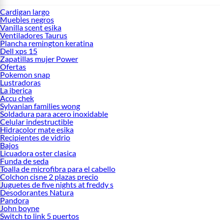
Cardigan largo
Muebles negros
Vanilla scent esika
Ventiladores Taurus
Plancha remington keratina
Dell xps 15
Zapatillas mujer Power
Ofertas
Pokemon snap
Lustradoras
La iberica
Accu chek
Sylvanian families wong
Soldadura para acero inoxidable
Celular indestructible
Hidracolor mate esika
Recipientes de vidrio
Bajos
Licuadora oster clasica
Funda de seda
Toalla de microfibra para el cabello
Colchon cisne 2 plazas precio
Juguetes de five nights at freddy s
Desodorantes Natura
Pandora
John boyne
Switch tp link 5 puertos