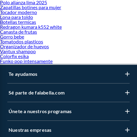
Polo alianza lima 2025
Zapatillas botines para mujer
Tocador moderno
Lona para toldo
Botellas termicas
Redragon kumara k552 white
Canasta de frutas
Gorro bebe
Tomatodos plasticos
Organizador de huevos
Vantux shampoo
Colorfix esika
Funko pop intensamente
Te ayudamos
Sé parte de falabella.com
Únete a nuestros programas
Nuestras empresas