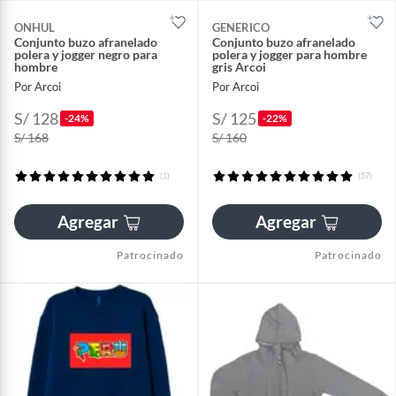
ONHUL
GENERICO
Conjunto buzo afranelado
Conjunto buzo afranelado
polera y jogger negro para
polera y jogger para hombre
hombre
gris Arcoi
Por Arcoi
Por Arcoi
S/ 128
S/ 125
-24%
-22%
S/ 168
S/ 160
(1)
(57)
Agregar
Agregar
Patrocinado
Patrocinado