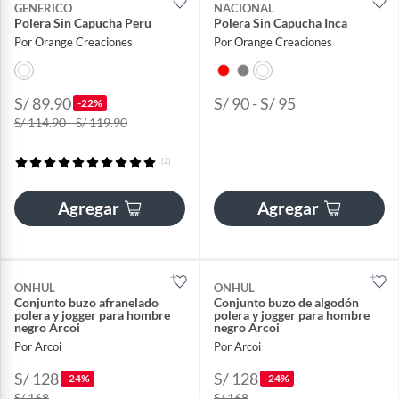
GENERICO
NACIONAL
Polera Sin Capucha Peru
Polera Sin Capucha Inca
Por Orange Creaciones
Por Orange Creaciones
S/ 89.90
S/ 90 - S/ 95
-22%
S/ 114.90 - S/ 119.90
(2)
Agregar
Agregar
ONHUL
ONHUL
Conjunto buzo afranelado
Conjunto buzo de algodón
polera y jogger para hombre
polera y jogger para hombre
negro Arcoi
negro Arcoi
Por Arcoi
Por Arcoi
S/ 128
S/ 128
-24%
-24%
S/ 168
S/ 168