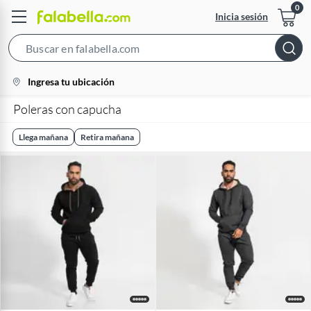
Inicia sesión
Search
Bar
location-
Ingresa tu ubicación
icon
Poleras con capucha
Llega mañana
Retira mañana