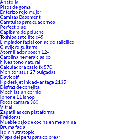
Anatolia
Pisos de goma
Enterizo rojo mujer
Camisas Basement
Caratulas para cuadernos
Perfect blue
Capibara de peluche
Toshiba satellite c45
Limpiador facial con acido salicilico
Clavijero guitarra
Atornillador bosch 12v
Carolina herrera clasico
Nivea tono natural
Calculadora casio fx 570
Monitor asus 27 pulgadas
Davidoff
Hp deskjet ink advantage 2135
Disfraz de conejita
Mochilas unicornio
Iphone 11 ishop
Focos camara 360
Vitral
Zapatillas con plataforma
Freidoras
Mueble bajo de cocina en melamina
Bruma facial
Isdin nutratopic
Mapa del peru para colorear