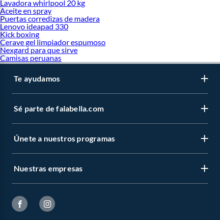
Lavadora whirlpool 20 kg
Aceite en spray
Puertas corredizas de madera
Lenovo ideapad 330
Kick boxing
Cerave gel limpiador espumoso
Nexgard para que sirve
Camisas peruanas
Te ayudamos
Sé parte de falabella.com
Únete a nuestros programas
Nuestras empresas