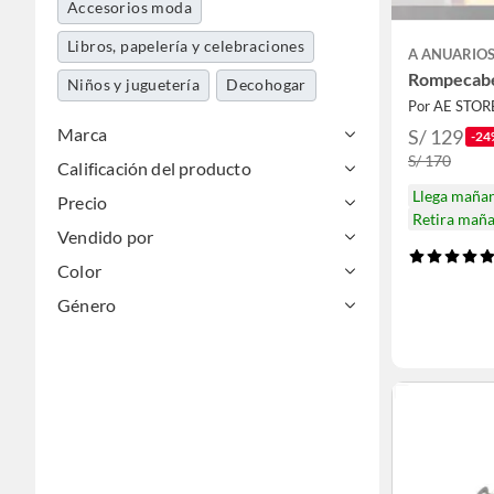
Accesorios moda
Libros, papelería y celebraciones
A ANUARIOS
Rompecab
Niños y juguetería
Decohogar
Por AE STOR
Marca
S/ 129
-24
S/ 170
Calificación del producto
Llega maña
Precio
Retira mañ
Vendido por
Color
Género