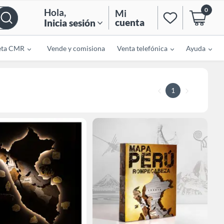
0
Hola
,
Mi
cuenta
Inicia sesión
eta CMR
Vende y comisiona
Venta telefónica
Ayuda
1