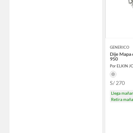
GENERICO
Dije Mapa 
950
Por ELKIN J
S/ 270
Llega maña
Retira mañ