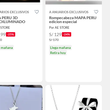
ARIOS EXCLUSIVOS
A ANUARIOS EXCLUSIVOS
 PERU 3D
Rompecabeza MAPA PERU
OILUMINADO
edicion especial
 STORE
Por AE STORE
199
S/ 129
-25%
-24%
00
S/ 170
a mañana
Llega mañana
Retira hoy