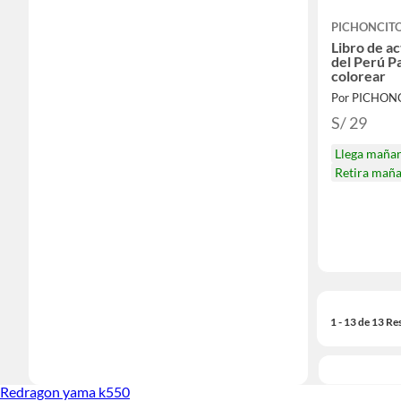
PICHONCIT
Libro de ac
del Perú Pa
colorear
Por PICHON
S/ 29
Llega maña
Retira mañ
1 - 13 de 13 Re
Redragon yama k550