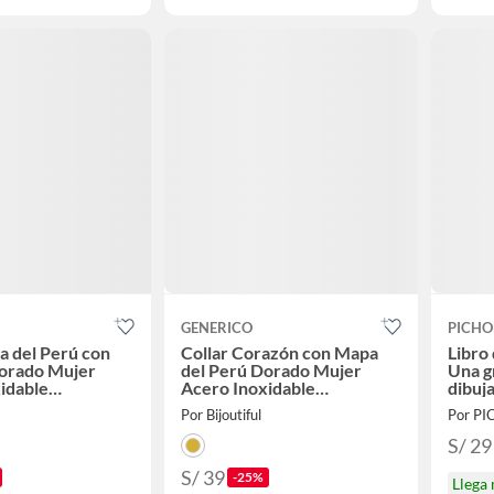
GENERICO
PICHO
a del Perú con
Collar Corazón con Mapa
Libro 
orado Mujer
del Perú Dorado Mujer
Una g
idable
Acero Inoxidable
dibuja
f
Waterproof
Por Bijoutiful
Por P
S/ 29
S/ 39
-25%
Llega