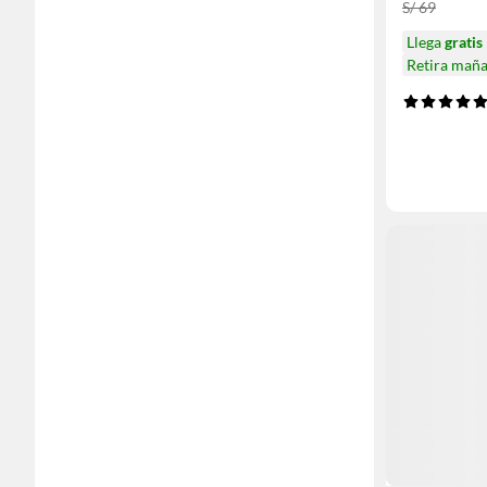
S/ 69
Llega
gratis
Retira mañ