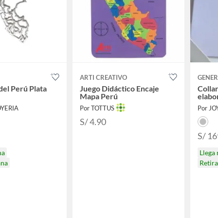
ARTI CREATIVO
GENER
del Perú Plata
Juego Didáctico Encaje
Colla
Mapa Perú
elabo
OYERIA
Por TOTTUS
Por JO
S/ 4.90
S/ 16
na
Llega
ana
Retir