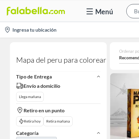
Menú
location-
Ingresa tu ubicación
icon
Ordenar po
Recomend
Mapa del peru para colorear
Tipo de Entrega
Envío a domicilio
Llega mañana
Retiro en un punto
Retira hoy
Retira mañana
Categoría