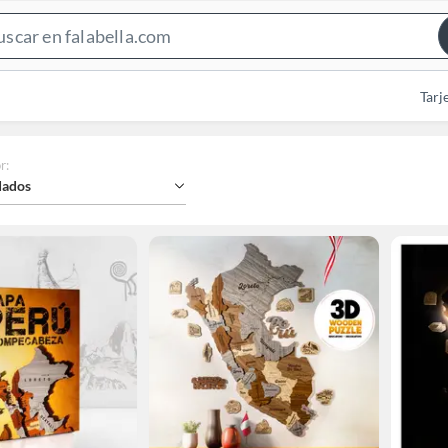
Search
Bar
Tarj
r
:
ados