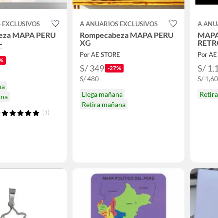
 EXCLUSIVOS
A ANUARIOS EXCLUSIVOS
A ANU
eza MAPA PERU
Rompecabeza MAPA PERU
MAPA
XG
RETR
E
Por AE STORE
Por AE
%
S/ 349
S/ 1,
-27%
S/ 480
S/ 1,6
na
Llega mañana
Retir
ana
Retira mañana
(1)