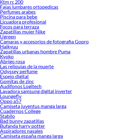
Ktm rc 200
Fajas lumbares ortopedicas
Perfumes arabes
Piscina para bebe
Licuadora profesional
Focos para terraza
Zapatillas mujer Nike
Ugreen
Camaras y accesorios de fotografia Gopro
Haikyuu
Zapatillas urbanas hombre Puma
Kyoko
Abrigo rosa
Las reliquias de la muerte
Odyssey perfume
Espejo digital
Gomitas de zinc
Audifonos Logitech
Lavadora samsung digital inverter
Loungefly
Oppo a57
Camiseta juventus manga larga
Cuadernos College
Stabilo
Bad bunny zapatillas
Bufanda harry potter
Aspiradores nasales
Camiseta españa manga larga