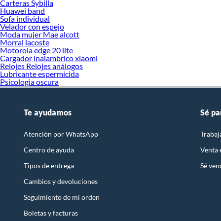
Carteras Sybilla
Huawei band
Sofa individual
Velador con espejo
Moda mujer Mae alcott
Morral lacoste
Motorola edge 20 lite
Cargador inalambrico xiaomi
Relojes Relojes análogos
Lubricante espermicida
Psicologia oscura
Te ayudamos
Sé pa
Atención por WhatsApp
Trabaj
Centro de ayuda
Venta
Tipos de entrega
Sé ven
Cambios y devoluciones
Seguimiento de mi orden
Boletas y facturas