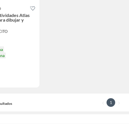
O
tividades Atlas
ra dibujar y
CITO
na
ana
1
sultados