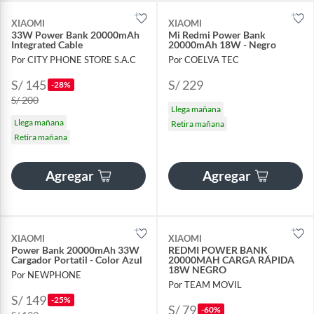
XIAOMI
XIAOMI
33W Power Bank 20000mAh
Mi Redmi Power Bank
Integrated Cable
20000mAh 18W - Negro
Por CITY PHONE STORE S.A.C
Por COELVA TEC
S/ 145
S/ 229
-28%
S/ 200
Llega mañana
Llega mañana
Retira mañana
Retira mañana
Agregar
Agregar
XIAOMI
XIAOMI
Power Bank 20000mAh 33W
REDMI POWER BANK
Cargador Portatil - Color Azul
20000MAH CARGA RÁPIDA
18W NEGRO
Por NEWPHONE
Por TEAM MOVIL
S/ 149
-25%
S/ 79
-60%