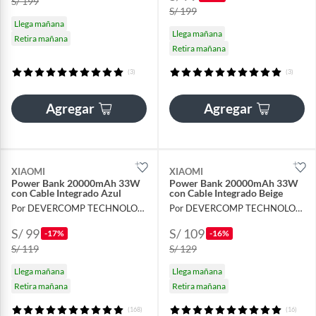
S/ 199
S/ 199
Llega mañana
Llega mañana
Retira mañana
Retira mañana
(3)
(3)
Agregar
Agregar
XIAOMI
XIAOMI
Power Bank 20000mAh 33W
Power Bank 20000mAh 33W
con Cable Integrado Azul
con Cable Integrado Beige
Por DEVERCOMP TECHNOLOGY
Por DEVERCOMP TECHNOLOGY
S/ 99
S/ 109
-17%
-16%
S/ 119
S/ 129
Llega mañana
Llega mañana
Retira mañana
Retira mañana
(168)
(16)