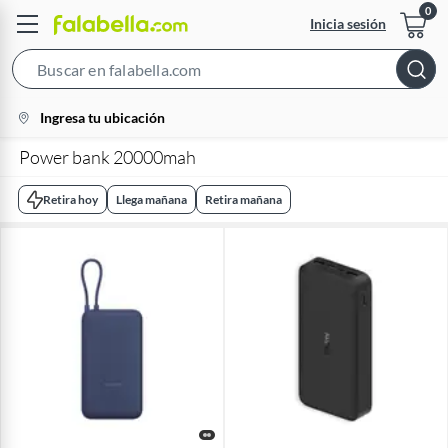
Inicia sesión
Search
Bar
location-
Ingresa tu ubicación
icon
Power bank 20000mah
Retira hoy
Llega mañana
Retira mañana