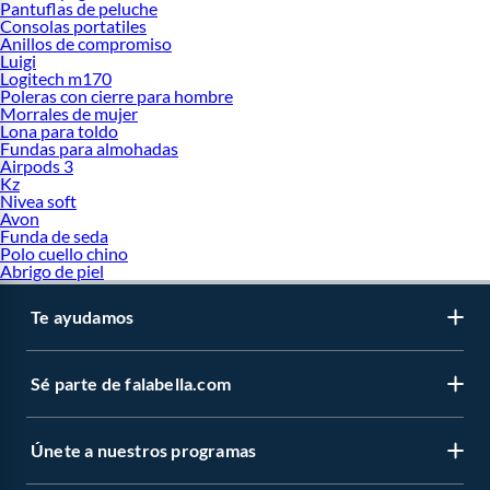
Pantuflas de peluche
Consolas portatiles
Anillos de compromiso
Luigi
Logitech m170
Poleras con cierre para hombre
Morrales de mujer
Lona para toldo
Fundas para almohadas
Airpods 3
Kz
Nivea soft
Avon
Funda de seda
Polo cuello chino
Abrigo de piel
Te ayudamos
Sé parte de falabella.com
Únete a nuestros programas