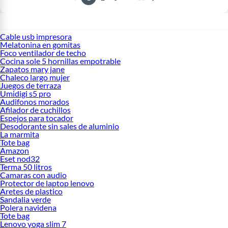
Cable usb impresora
Melatonina en gomitas
Foco ventilador de techo
Cocina sole 5 hornillas empotrable
Zapatos mary jane
Chaleco largo mujer
Juegos de terraza
Umidigi s5 pro
Audifonos morados
Afilador de cuchillos
Espejos para tocador
Desodorante sin sales de aluminio
La marmita
Tote bag
Amazon
Eset nod32
Terma 50 litros
Camaras con audio
Protector de laptop lenovo
Aretes de plastico
Sandalia verde
Polera navidena
Tote bag
Lenovo yoga slim 7