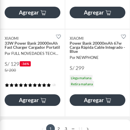
Agregar
Agregar
XIAOMI
XIAOMI
33W Power Bank 20000mAh
Power Bank 20000mAh 67w
Fast Charger Cargador Portatil
Carga Rápida Cable Integrado -
Blue
Por FULL NOVEDADES TECHNOLOGY E.I.R.L.
Por NEWPHONE
S/ 129
-36%
S/ 299
S/ 200
Llega mañana
Retira mañana
(2)
Agregar
Agregar
...
1
2
3
11