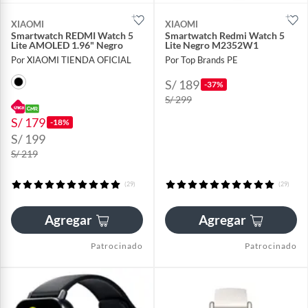
XIAOMI
XIAOMI
Smartwatch REDMI Watch 5
Smartwatch Redmi Watch 5
Lite AMOLED 1.96" Negro
Lite Negro M2352W1
Por XIAOMI TIENDA OFICIAL
Por Top Brands PE
S/ 189
-37%
S/ 299
S/ 179
-18%
S/ 199
S/ 219
(29)
(29)
Agregar
Agregar
Patrocinado
Patrocinado