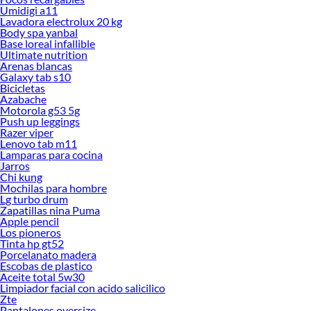
Umidigi a11
Lavadora electrolux 20 kg
Body spa yanbal
Base loreal infallible
Ultimate nutrition
Arenas blancas
Galaxy tab s10
Bicicletas
Azabache
Motorola g53 5g
Push up leggings
Razer viper
Lenovo tab m11
Lamparas para cocina
Jarros
Chi kung
Mochilas para hombre
Lg turbo drum
Zapatillas nina Puma
Apple pencil
Los pioneros
Tinta hp gt52
Porcelanato madera
Escobas de plastico
Aceite total 5w30
Limpiador facial con acido salicilico
Zte
Pantalones oversize