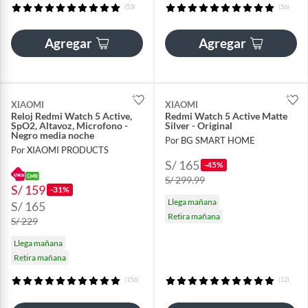
(53)
(56)
Agregar
Agregar
XIAOMI
XIAOMI
Reloj Redmi Watch 5 Active,
Redmi Watch 5 Active Matte
SpO2, Altavoz, Microfono -
Silver - Original
Negro media noche
Por BG SMART HOME
Por XIAOMI PRODUCTS
S/ 165
-45%
S/ 299.99
S/ 159
-31%
Llega mañana
S/ 165
Retira mañana
S/ 229
Llega mañana
Retira mañana
(156)
(12)