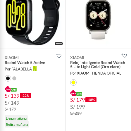
XIAOMI
XIAOMI
Redmi Watch 5 Active
Reloj inteligente Redmi Watch
5 Lite Light Gold (Oro claro)
Por FALABELLA
Por XIAOMI TIENDA OFICIAL
S/ 139
-22%
S/ 179
-18%
S/ 149
S/ 199
S/ 179
S/ 219
Llega mañana
Retira mañana