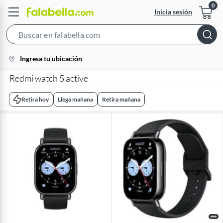
Inicia sesión
Search
Bar
location-
Ingresa tu ubicación
icon
Redmi watch 5 active
Retira hoy
Llega mañana
Retira mañana