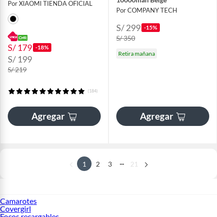
Por XIAOMI TIENDA OFICIAL
Por COMPANY TECH
S/ 299
-15%
S/ 350
S/ 179
-18%
Retira mañana
S/ 199
S/ 219
(184)
Agregar
Agregar
...
1
2
3
21
Camarotes
Covergirl
Focos recargables