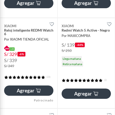
Agregar
Agregar
XIAOMI
XIAOMI
Reloj inteligente REDMI Watch
Redmi Watch 5 Active - Negro
6
Por MAXICOMPRA
Por XIAOMI TIENDA OFICIAL
S/ 139
-44%
S/ 250
S/ 329
-6%
Llega mañana
S/ 339
Retira mañana
S/ 349
(22)
(2)
Agregar
Agregar
Patrocinado