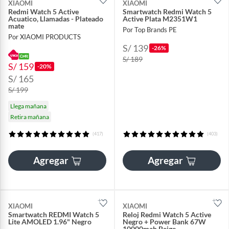
XIAOMI
XIAOMI
Redmi Watch 5 Active
Smartwatch Redmi Watch 5
Acuatico, Llamadas - Plateado
Active Plata M2351W1
mate
Por Top Brands PE
Por XIAOMI PRODUCTS
S/ 139
-26%
S/ 189
S/ 159
-20%
S/ 165
S/ 199
Llega mañana
Retira mañana
(417)
(403)
Agregar
Agregar
XIAOMI
XIAOMI
Smartwatch REDMI Watch 5
Reloj Redmi Watch 5 Active
Lite AMOLED 1.96" Negro
Negro + Power Bank 67W
10000mah Beige