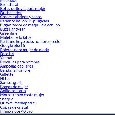
Piso deck
Be natural
Botas de lluvia para mujer
Ducha bidet
Casacas abrigos y sacos
Parlante halion 15 pulgadas
Organizador de maquillaje acrilico
Buzz lightyear
Greenline
Maleta hello kitty
Perfume hugo boss hombre precio
Google pixel 5
Poleras para mujer de moda
Foco h4
Yanbal
Mochilas para hombre
Ampollas capilares
Bandana hombre
Gillette
Hi tec
Samsung s4
Bragas de mujer
Anillo solitario
Morral renzo costa mujer
Sharpie
Huawei mediapad t5
Copas de cristal
Infinix note 40 pro