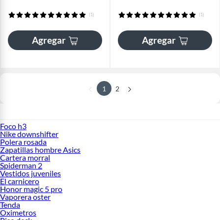
(1)
(1)
Agregar
Agregar
1
2
Foco h3
Nike downshifter
Polera rosada
Zapatillas hombre Asics
Cartera morral
Spiderman 2
Vestidos juveniles
El carnicero
Honor magic 5 pro
Vaporera oster
Tenda
Oximetros