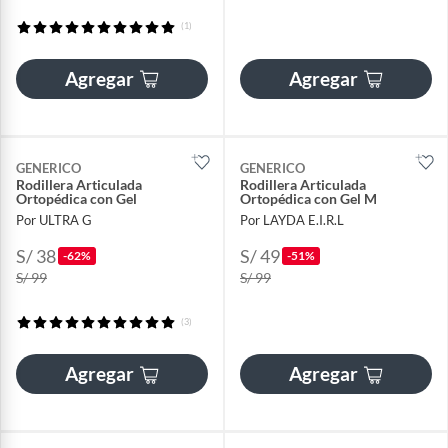
(1)
Agregar
Agregar
GENERICO
GENERICO
Rodillera Articulada
Rodillera Articulada
Ortopédica con Gel
Ortopédica con Gel M
Por ULTRA G
Por LAYDA E.I.R.L
S/ 38
S/ 49
-62%
-51%
S/ 99
S/ 99
(3)
Agregar
Agregar