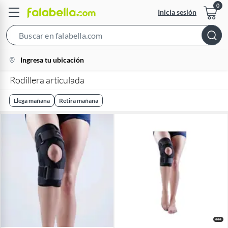
Inicia sesión
Search
Bar
location-
Ingresa tu ubicación
icon
Rodillera articulada
Llega mañana
Retira mañana