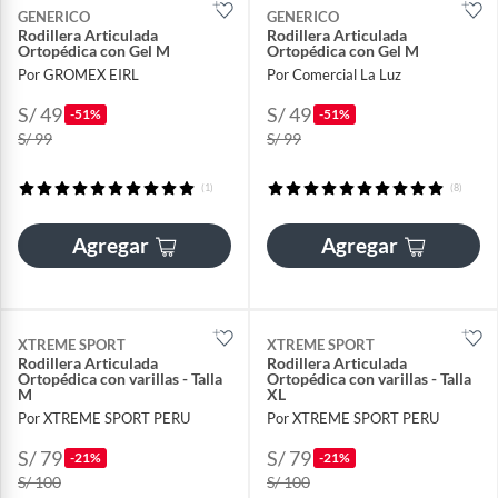
GENERICO
GENERICO
Rodillera Articulada
Rodillera Articulada
Ortopédica con Gel M
Ortopédica con Gel M
Por GROMEX EIRL
Por Comercial La Luz
S/ 49
S/ 49
-51%
-51%
S/ 99
S/ 99
(1)
(8)
Agregar
Agregar
XTREME SPORT
XTREME SPORT
Rodillera Articulada
Rodillera Articulada
Ortopédica con varillas - Talla
Ortopédica con varillas - Talla
M
XL
Por XTREME SPORT PERU
Por XTREME SPORT PERU
S/ 79
S/ 79
-21%
-21%
S/ 100
S/ 100