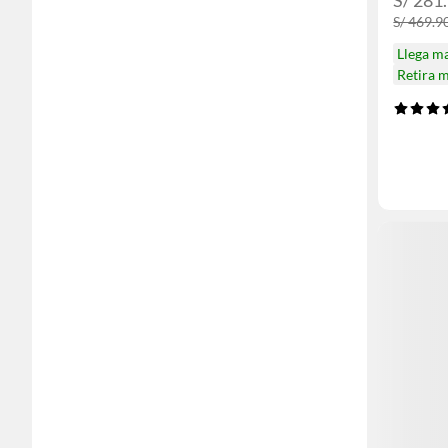
S/ 281
S/ 469.9
Llega m
Retira 