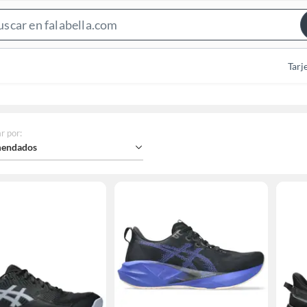
Search
Bar
Tarj
r por
:
endados