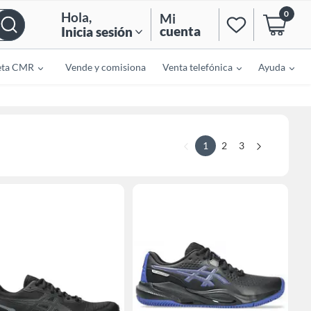
0
Hola
,
Mi
cuenta
Inicia sesión
eta CMR
Vende y comisiona
Venta telefónica
Ayuda
1
2
3