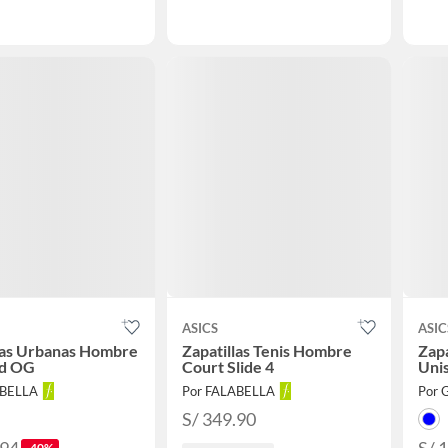
ASICS
ASIC
las Urbanas Hombre
Zapatillas Tenis Hombre
Zapa
d OG
Court Slide 4
Uni
ABELLA
Por FALABELLA
Por G
S/ 349.90
-40%