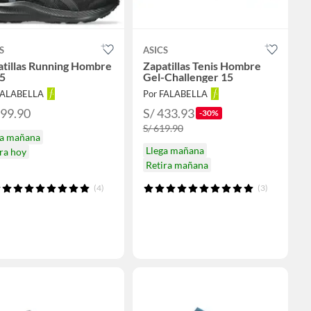
S
ASICS
atillas Running Hombre
Zapatillas Tenis Hombre
 5
Gel-Challenger 15
FALABELLA
Por FALABELLA
299.90
S/ 433.93
-30%
S/ 619.90
ga mañana
Llega mañana
ra hoy
Retira mañana
(4)
(3)