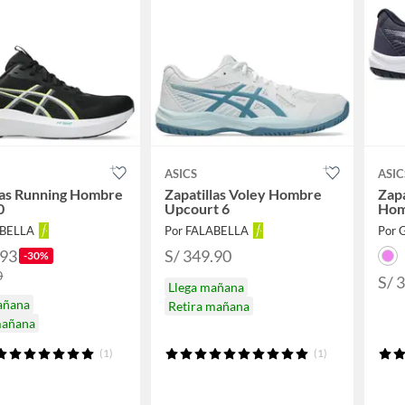
ASICS
ASIC
las Running Hombre
Zapatillas Voley Hombre
Zapa
0
Upcourt 6
Hom
ABELLA
Por FALABELLA
Por G
.93
S/ 349.90
-30%
0
S/ 
Llega mañana
añana
Retira mañana
mañana
(1)
(1)