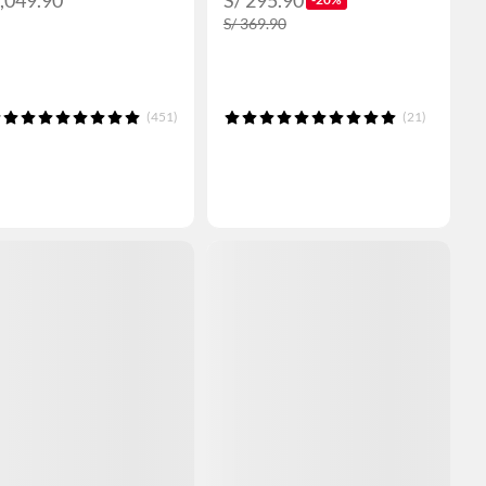
1,049.90
S/ 295.90
S/ 369.90
(451)
(21)