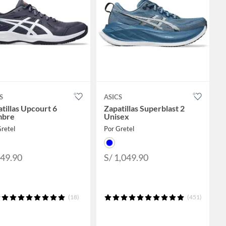
S
ASICS
tillas Upcourt 6
Zapatillas Superblast 2
bre
Unisex
retel
Por Gretel
349.90
S/ 1,049.90
(18)
(451)