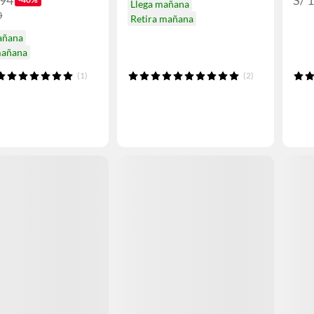
.94
S/ 
Llega mañana
0
Retira mañana
añana
mañana
(1)
(2)