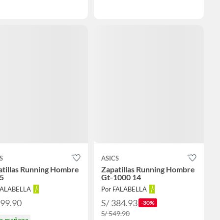
S
ASICS
atillas Running Hombre
Zapatillas Running Hombre
 5
Gt-1000 14
FALABELLA
Por FALABELLA
299.90
S/ 384.93
-30%
S/ 549.90
ga mañana