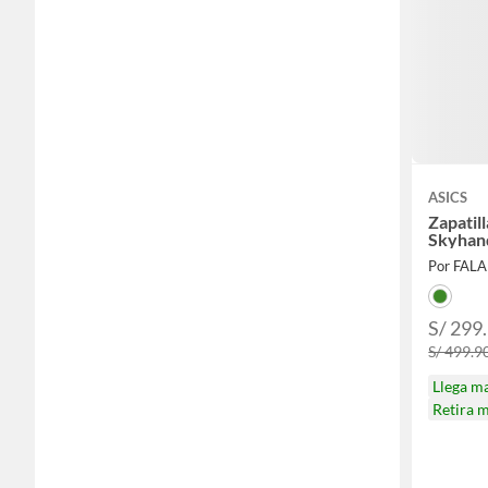
ASICS
Zapatil
Skyhan
Por FAL
S/ 299
S/ 499.9
Llega m
Retira 