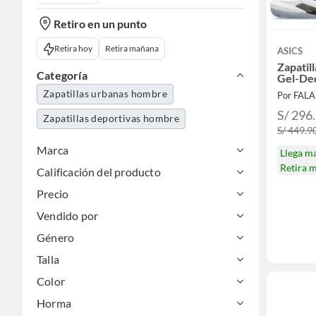
Retiro en un punto
Retira hoy
Retira mañana
ASICS
Zapatil
Categoría
Gel-Ded
Zapatillas urbanas hombre
Por FAL
S/ 296
Zapatillas deportivas hombre
S/ 449.9
Marca
Llega m
Retira 
Calificación del producto
Precio
Vendido por
Género
Talla
Color
Horma