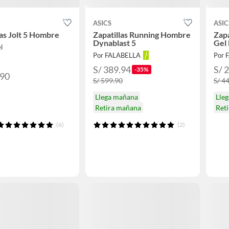
ASICS
ASIC
las Jolt 5 Hombre
Zapatillas Running Hombre
Zap
Dynablast 5
Gel 
l
Por FALABELLA
Por 
S/ 389.94
S/ 
-35%
.90
S/ 599.90
S/ 4
Llega mañana
Lle
Retira mañana
Ret
(6)
(2)