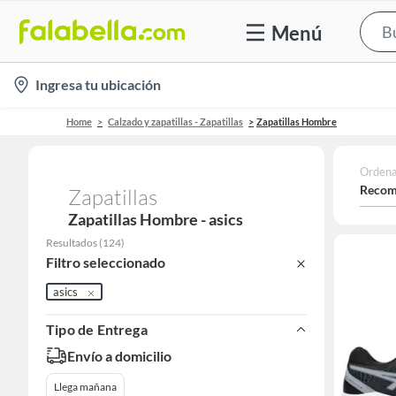
Menú
location-
Ingresa tu ubicación
icon
Home
Calzado y zapatillas - Zapatillas
Zapatillas Hombre
Ordena
Recom
Zapatillas
Zapatillas Hombre - asics
Resultados
(
124
)
Filtro seleccionado
asics
Tipo de Entrega
Envío a domicilio
Llega mañana