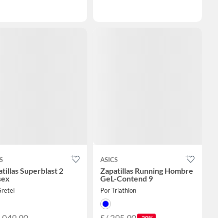
S
ASICS
tillas Superblast 2
Zapatillas Running Hombre
sex
GeL-Contend 9
retel
Por Triathlon
-20%