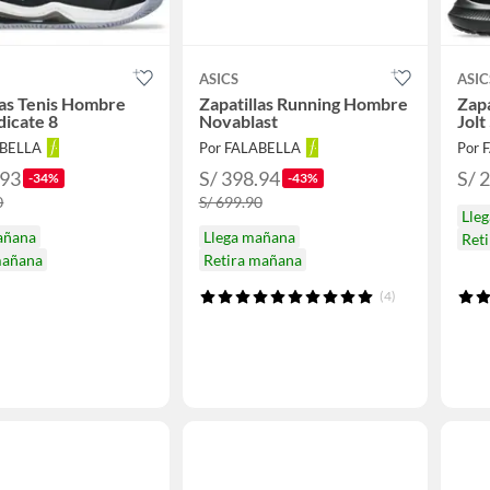
ASICS
ASIC
las Tenis Hombre
Zapatillas Running Hombre
Zap
icate 8
Novablast
Jolt
ABELLA
Por FALABELLA
Por 
.93
S/ 398.94
S/ 
-34%
-43%
0
S/ 699.90
Lle
añana
Llega mañana
Reti
mañana
Retira mañana
(4)