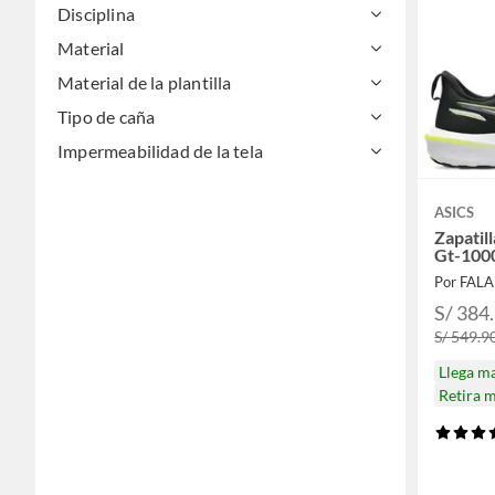
Disciplina
Material
Material de la plantilla
Tipo de caña
Impermeabilidad de la tela
ASICS
Zapatil
Gt-100
Por FAL
S/ 384
S/ 549.9
Llega m
Retira 