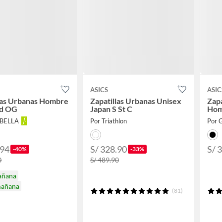
ASICS
ASIC
las Urbanas Hombre
Zapatillas Urbanas Unisex
Zapa
d OG
Japan S St C
Hom
ABELLA
Por Triathlon
Por G
.94
S/ 328.90
S/ 
-40%
-33%
0
S/ 489.90
añana
mañana
(81)