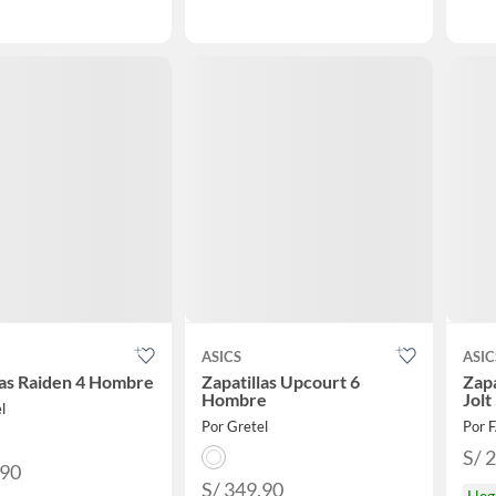
ASICS
ASIC
las Raiden 4 Hombre
Zapatillas Upcourt 6
Zap
Hombre
Jolt
l
Por Gretel
Por 
S/ 
.90
S/ 349.90
Lle