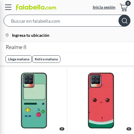
Inicia sesión
Search
Bar
location-
Ingresa tu ubicación
icon
Realme 8
Llega mañana
Retira mañana