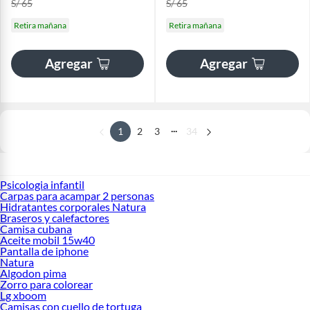
S/ 65
S/ 65
Retira mañana
Retira mañana
Agregar
Agregar
...
1
2
3
34
Psicologia infantil
Carpas para acampar 2 personas
Hidratantes corporales Natura
Braseros y calefactores
Camisa cubana
Aceite mobil 15w40
Pantalla de iphone
Natura
Algodon pima
Zorro para colorear
Lg xboom
Camisas con cuello de tortuga