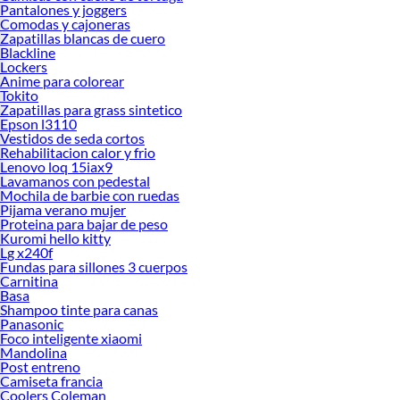
Pantalones y joggers
Comodas y cajoneras
Zapatillas blancas de cuero
Blackline
Lockers
Anime para colorear
Tokito
Zapatillas para grass sintetico
Epson l3110
Vestidos de seda cortos
Rehabilitacion calor y frio
Lenovo loq 15iax9
Lavamanos con pedestal
Mochila de barbie con ruedas
Pijama verano mujer
Proteina para bajar de peso
Kuromi hello kitty
Lg x240f
Fundas para sillones 3 cuerpos
Carnitina
Basa
Shampoo tinte para canas
Panasonic
Foco inteligente xiaomi
Mandolina
Post entreno
Camiseta francia
Coolers Coleman