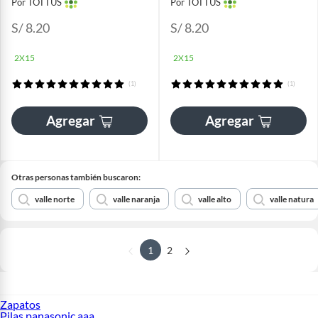
Por TOTTUS
Por TOTTUS
S/ 8.20
S/ 8.20
2X15
2X15
(1)
(1)
Agregar
Agregar
Otras personas también buscaron:
valle norte
valle naranja
valle alto
valle natura
1
2
Zapatos
Pilas panasonic aaa