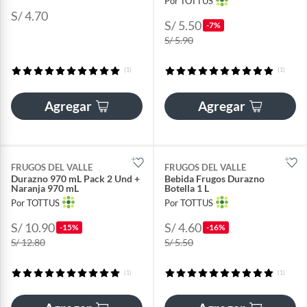
Por TOTTUS
S/ 4.70
S/ 5.50
-7%
S/ 5.90
(1)
(1)
Agregar
Agregar
FRUGOS DEL VALLE
FRUGOS DEL VALLE
Durazno 970 mL Pack 2 Und +
Bebida Frugos Durazno
Naranja 970 mL
Botella 1 L
Por TOTTUS
Por TOTTUS
S/ 10.90
S/ 4.60
-15%
-16%
S/ 12.80
S/ 5.50
(1)
(1)