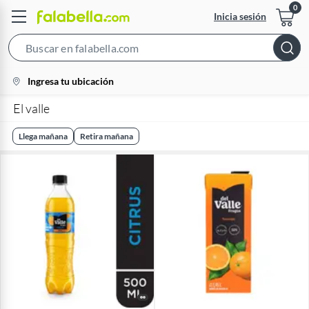
Inicia sesión
Search
Bar
location-
Ingresa tu ubicación
icon
El valle
Llega mañana
Retira mañana