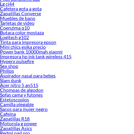
Lg cj44
Cafetera gota a gota
Zapatillas Converse
Muebles de bano
Tarjetas de video
Coenzima q10
Butaca color mostaza
Logitech g102
Tinta para impresora epson
Mini chics esika precio
Power bank 10000mah xiaomi
Impresora hp ink tank wireless 415
Hyperx pulsefire
Sex shop
Philips
Aspirador nasal para bebes
Slam dunk
Acer nitro 5 an515
Chompas de algodon
Sofas cama y futones
Estetoscopios
Camilla plegable
Sacos para mujer negro
Cafeina
Zapatillas R18
Motorola g power
Zapatillas Asics
Redmi pad pro