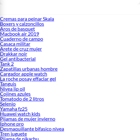
Cremas para peinar Skala
Boxers y calzoncillos
Aros de basquet
Macbook air 2019
Cuaderno de campo
Casaca militar
Arete de cruz mujer
Drakkar noir
Gel antibacterial
Tank 2
Zapatillas urbanas hombre
Cargador apple watch
La roche posay effaclar gel
Tanguis
Nivea lip oil
Cojines azules
Tomatodo de 2 litros
Selenio
Yamaha fz25
Huawei watch kids
Pijamas de mujer invierno
Iphone pro
Desmaquillante bifasico nivea
Tren juguete
Pijama de pikachu