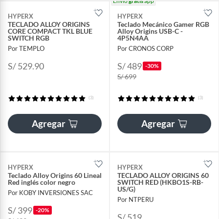
Envío
gratis
app
HYPERX
HYPERX
TECLADO ALLOY ORIGINS
Teclado Mecánico Gamer RGB
CORE COMPACT TKL BLUE
Alloy Origins USB-C -
SWITCH RGB
4P5N4AA
Por TEMPLO
Por CRONOS CORP
S/ 529.90
S/ 489
-30%
S/ 699
(3)
(3)
Agregar
Agregar
HYPERX
HYPERX
Teclado Alloy Origins 60 Lineal
TECLADO ALLOY ORIGINS 60
Red inglés color negro
SWITCH RED (HKBO1S-RB-
US/G)
Por KOBY INVERSIONES SAC
Por NTPERU
S/ 399
-20%
S/ 519