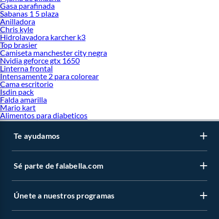
Gasa parafinada
Sabanas 1 5 plaza
Anilladora
Chris kyle
Hidrolavadora karcher k3
Top brasier
Camiseta manchester city negra
Nvidia geforce gtx 1650
Linterna frontal
Intensamente 2 para colorear
Cama escritorio
Isdin pack
Falda amarilla
Mario kart
Alimentos para diabeticos
Te ayudamos
Sé parte de falabella.com
Únete a nuestros programas