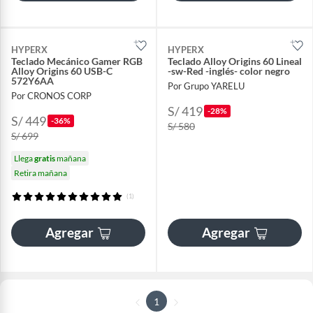
HYPERX
HYPERX
Teclado Mecánico Gamer RGB
Teclado Alloy Origins 60 Lineal
Alloy Origins 60 USB-C
-sw-Red -inglés- color negro
572Y6AA
Por Grupo YARELU
Por CRONOS CORP
S/ 419
-28%
S/ 449
-36%
S/ 580
S/ 699
Llega
gratis
mañana
Retira mañana
(1)
Agregar
Agregar
1