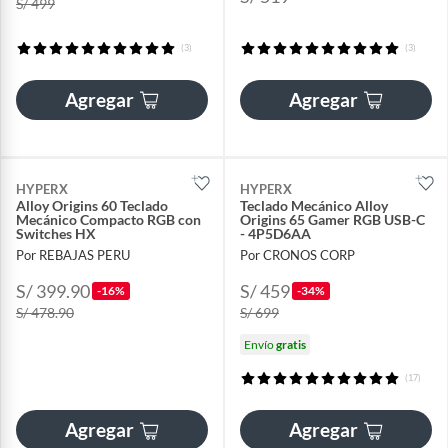
S/ 499
(3)
(3)
Agregar
Agregar
HYPERX
HYPERX
Alloy Origins 60 Teclado
Teclado Mecánico Alloy
Mecánico Compacto RGB con
Origins 65 Gamer RGB USB-C
Switches HX
- 4P5D6AA
Por REBAJAS PERU
Por CRONOS CORP
S/ 399.90
S/ 459
-16%
-34%
S/ 478.90
S/ 699
Envío
gratis
(17)
Agregar
Agregar