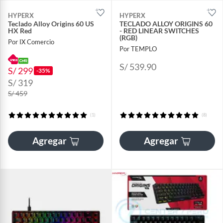
HYPERX
HYPERX
Teclado Alloy Origins 60 US
TECLADO ALLOY ORIGINS 60
HX Red
- RED LINEAR SWITCHES
(RGB)
Por IX Comercio
Por TEMPLO
S/ 539.90
S/ 299
-35%
S/ 319
S/ 459
(1)
(8)
Agregar
Agregar