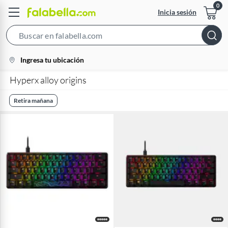
Inicia sesión
Search
Bar
location-
Ingresa tu ubicación
icon
Hyperx alloy origins
Retira mañana