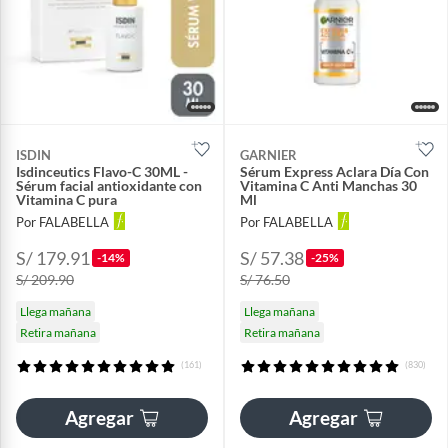
ISDIN
GARNIER
Isdinceutics Flavo-C 30ML -
Sérum Express Aclara Día Con
Sérum facial antioxidante con
Vitamina C Anti Manchas 30
Vitamina C pura
Ml
Por FALABELLA
Por FALABELLA
S/ 179.91
S/ 57.38
-14%
-25%
S/ 209.90
S/ 76.50
Llega mañana
Llega mañana
Retira mañana
Retira mañana
(161)
(830)
Agregar
Agregar