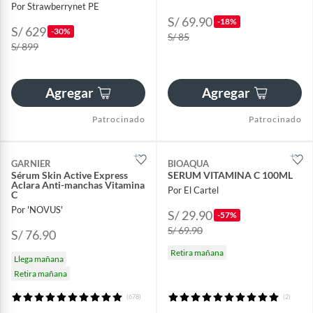
Por Strawberrynet PE
S/ 69.90
-18%
S/ 629
-30%
S/ 85
S/ 899
Agregar
Agregar
Patrocinado
Patrocinado
GARNIER
BIOAQUA
Sérum Skin Active Express
SERUM VITAMINA C 100ML
Aclara Anti-manchas Vitamina
Por El Cartel
C
Por 'NOVUS'
S/ 29.90
-57%
S/ 69.90
S/ 76.90
Retira mañana
Llega mañana
Retira mañana
(678)
(2)