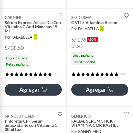
GARNIER
SESDERMA
Sérum Express Aclara Día Con
C-VIT 5 Vitaminas Serum
Vitamina C Anti Manchas 15
Por FALABELLA
Ml
Por FALABELLA
S/ 196
-20%
S/ 245
S/ 38.50
Llega mañana
Llega mañana
Retira mañana
Retira mañana
(17)
(33)
Agregar
Agregar
SKINCEUTICALS
GENERICO
Phloretin CF - Sérum
FACIAL SERUM STICK -
antioxidante con Vitamina C
VITAMINA C DR RASHEL
30ml1oz
Por XANNY MED