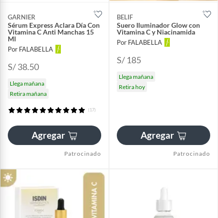
GARNIER
BELIF
Sérum Express Aclara Día Con
Suero Iluminador Glow con
Vitamina C Anti Manchas 15
Vitamina C y Niacinamida
Ml
Por FALABELLA
Por FALABELLA
S/ 185
S/ 38.50
Llega mañana
Llega mañana
Retira hoy
Retira mañana
(17)
Agregar
Agregar
Patrocinado
Patrocinado