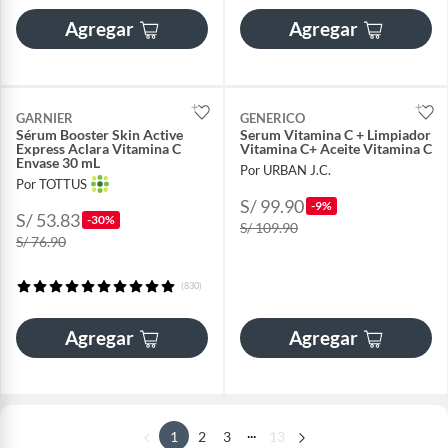
Agregar
Agregar
GARNIER
GENERICO
Sérum Booster Skin Active
Serum Vitamina C + Limpiador
Express Aclara Vitamina C
Vitamina C+ Aceite Vitamina C
Envase 30 mL
Por URBAN J.C.
Por TOTTUS
S/ 99.90
-9%
S/ 53.83
-30%
S/ 109.90
S/ 76.90
(830)
Agregar
Agregar
...
1
2
3
13