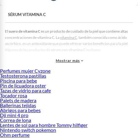
SÉRUM VITAMINA C
El
suero de vitamina C
es un producto de cuidado de la piel que contiene altas
concentraciones de vitamina C. La
vitamina C
, también conocida como ácido
ascórbico, es un antioxidante que puede ofrecer varios beneficios para la piel.
Algunos de los productos de
sérum con vitamina C
incluyen:
Sérum de vitamina C pura:
Contiene una alta concentración de ácido
Mostrar más
ascórbico para abordar problemas específicos de la piel, como la
hiperpigmentación y la opacidad.
Perfumes mujer Cyzone
Sueros con derivados de vitamina C:
Algunos sueros contienen derivados
Testosterona pastillas
Piscina para bebe
de la vitamina C, como ascorbil glucósido o palmitato de ascorbilo, que
Pin de licuadora oster
son más estables y menos propensos a oxidarse.
Tazas de vidrio para cafe
Sueros combinados:
Muchos
sérums
combinan vitamina C con otros
Tocador rosa
ingredientes beneficiosos para la piel, como ácido hialurónico, vitamina E,
Palets de madera
y otros antioxidantes.
Ballerinas tejidas
Abrigos para bebes
Algunas razones para usar sueros retinol con vitamina C en tu rutina de cuidado
Dji mini 4 pro
de la piel incluyen:
Correa de lona
Lentes de sol para hombre Tommy hilfiger
Propiedades antioxidantes:
La vitamina C es conocida por sus
Nintendo switch pokemon
propiedades antioxidantes, lo que significa que ayuda a proteger la piel
Ohm perfume
contra el daño causado por los radicales libres, que pueden estar