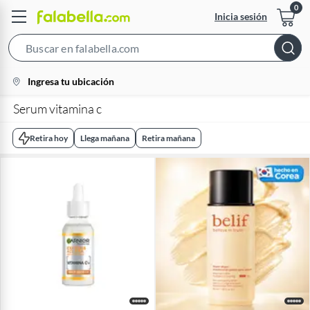
Inicia sesión
Search
Bar
location-
Ingresa tu ubicación
icon
Serum vitamina c
Retira hoy
Llega mañana
Retira mañana