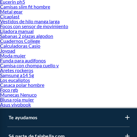
Eucerin ph5
Camisas slim fit hombre
Metal gear
Cicaplast
Vestidos de hilo manga larga
Focos con sensor de movimiento
Lijadora manual
Sabanas 2 plazas algodon
Cuadernos College
Calculadoras Casio
Joypad
Moda mujer
Funda para audifonos
Camisa con chompa cuello v
Aretes rockeros
Samsung a14 5g
Los eucaliptos
Casaca polar hombre
Foco rgb
Munecas Nenuco
Blusa roja mujer
Asus vivobook
Te ayudamos
Sé parte de falabella.com