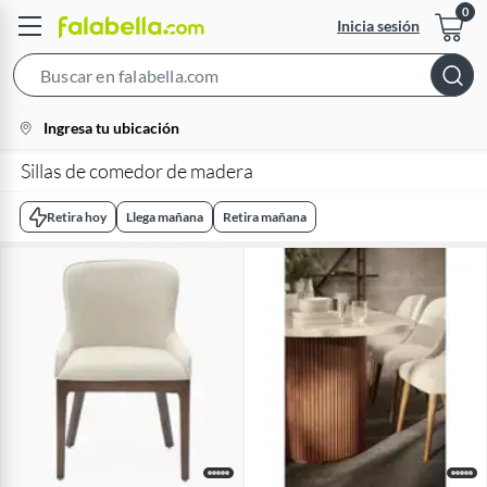
Inicia sesión
Search
Bar
location-
Ingresa tu ubicación
icon
Sillas de comedor de madera
Retira hoy
Llega mañana
Retira mañana