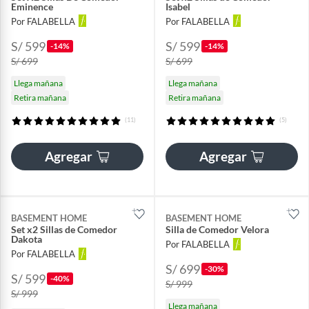
Eminence
Isabel
Por FALABELLA
Por FALABELLA
S/ 599
S/ 599
-14%
-14%
S/ 699
S/ 699
Llega mañana
Llega mañana
Retira mañana
Retira mañana
(11)
(5)
Agregar
Agregar
BASEMENT HOME
BASEMENT HOME
Set x2 Sillas de Comedor
Silla de Comedor Velora
Dakota
Por FALABELLA
Por FALABELLA
S/ 699
-30%
S/ 599
-40%
S/ 999
S/ 999
Llega mañana