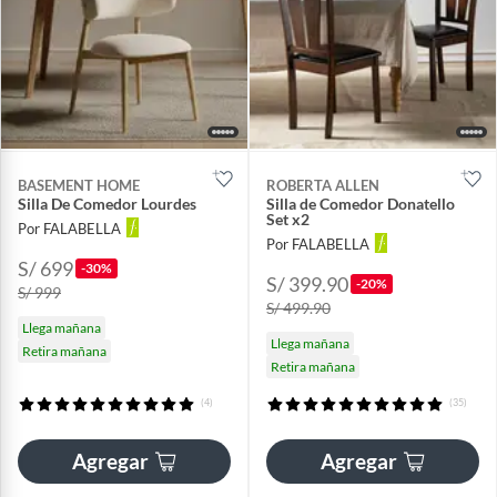
BASEMENT HOME
ROBERTA ALLEN
Silla De Comedor Lourdes
Silla de Comedor Donatello
Set x2
Por FALABELLA
Por FALABELLA
S/ 699
-30%
S/ 399.90
-20%
S/ 999
S/ 499.90
Llega mañana
Llega mañana
Retira mañana
Retira mañana
(4)
(35)
Agregar
Agregar