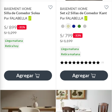
BASEMENT HOME
BASEMENT HOME
Silla de Comedor Solea
Set x2 Sillas de Comedor Kant
Por FALABELLA
Por FALABELLA
S/ 899
-31%
S/ 1,299
S/ 799
-33%
Llega mañana
S/ 1,199
Retira hoy
Llega mañana
Retira mañana
(6)
Agregar
Agregar