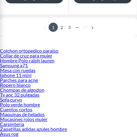
...
1
2
3
27
Colchon ortopedico paraiso
Collar de cruz para mujer
Hombre Polo ralph lauren
Samsung a71
Mesa con ruedas
Iphone 11 mini
Parches para acne
Ropero blanco
Chompas de algodon
Tv aoc 32 pulgadas
Sofa curvo
Polo verde hombre
Cuentos cortos
Maquinas de helados
Mocasines rojos mujer
Carpinteria
Zapatillas adidas azules hombre
Asus rog