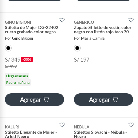
GINO BIGIONI
GENERICO
Stiletto de Mujer DG-22402
Zapato Stiletto de vestir, color
cuero grabado color negro
negro con listón rojo taco 70
Por Gino Bigioni
Por Maria Camila
S/ 349
S/ 197
-30%
S/ 499
Llega mañana
Retira mañana
Agregar
Agregar
KALURI
NEBULA
Stiletto Elegante de Mujer -
Stilettos Slovachi - Nébula -
Arlett Negro
Negro