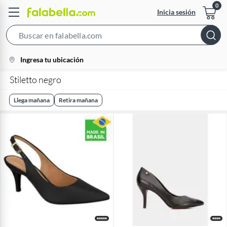
Inicia sesión
Search
Bar
location-
Ingresa tu ubicación
icon
Stiletto negro
Llega mañana
Retira mañana