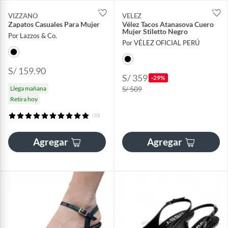
VIZZANO
VELEZ
Zapatos Casuales Para Mujer
Vélez Tacos Atanasova Cuero
Mujer Stiletto Negro
Por Lazzos & Co.
Por VÉLEZ OFICIAL PERÚ
S/ 159.90
S/ 359
-29%
Llega mañana
S/ 509
Retira hoy
(10)
Agregar
Agregar