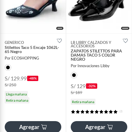
GENERICO
LB LIBBY CALZADOS Y
ACCESORIOS
Stilettos Taco 5 Encaje 1062L-
ZAPATOS STILETTOS PARA
65 Negro
DAMAS TACO 5 COLOR
Por ECOSHOPPING
NEGRO
Por Innovaciones Libby
S/ 129.99
-48%
S/ 250
S/ 129
-32%
S/ 189
Llega mañana
Retira mañana
Retira mañana
(2)
Agregar
Agregar