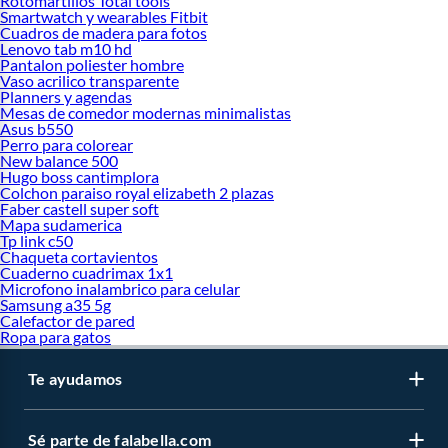
Rotomartillos Total tools
Smartwatch y wearables Fitbit
Cuadros de madera para fotos
Lenovo tab m10 hd
Pantalon poliester hombre
Vaso acrilico transparente
Planners y agendas
Mesas de comedor modernas minimalistas
Asus b550
Perro para colorear
New balance 500
Hugo boss cantimplora
Colchon paraiso royal elizabeth 2 plazas
Faber castell super soft
Mapa sudamerica
Tp link c50
Chaqueta cortavientos
Cuaderno cuadrimax 1x1
Microfono inalambrico para celular
Samsung a35 5g
Calefactor de pared
Ropa para gatos
Te ayudamos
Sé parte de falabella.com