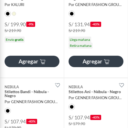
Por KALURI
Por GENNER FASHION GROUP EIRL
S/ 199.90
S/ 131.94
-9%
-40%
S/ 219.90
S/ 219.90
Envío
gratis
Llega mañana
Retira mañana
Agregar
Agregar
NEBULA
NEBULA
Stilettos Bandi - Nébula -
Stilettos Ani - Nébula - Negro
Negro
Por GENNER FASHION GROUP EIRL
Por GENNER FASHION GROUP EIRL
S/ 107.94
-40%
S/ 107.94
-40%
S/ 179.90
S/ 179.90