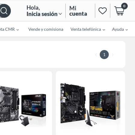
0
Hola
,
Mi
cuenta
Inicia sesión
eta CMR
Vende y comisiona
Venta telefónica
Ayuda
1