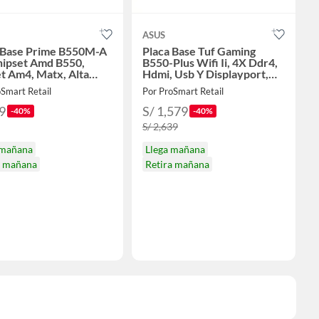
ASUS
 Base Prime B550M-A
Placa Base Tuf Gaming
hipset Amd B550,
B550-Plus Wifi Ii, 4X Ddr4,
t Am4, Matx, Alta
Hdmi, Usb Y Displayport,
miento Y C
Alto Rendi
Smart Retail
Por ProSmart Retail
9
S/ 1,579
-40%
-40%
S/ 2,639
 mañana
Llega mañana
a mañana
Retira mañana