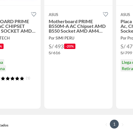
ASUS
ASUS
OARD PRIME
Motherboard PRIME
Placa
AC CHIPSET
B550M-A AC Chipset AMD
Ac, C
 SOCKET AMD
B550 Socket AMD AM4
Socke
mATX
Rendi
 TECH
Por SIMI PERU
Por Pro
S/ 493
S/ 47
%
-20%
S/ 616
S/ 799
na
Llega
ana
Retir
(1)
1
ltados