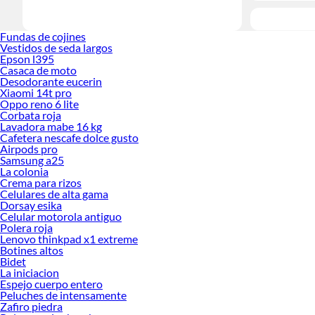
Fundas de cojines
Vestidos de seda largos
Epson l395
Casaca de moto
Desodorante eucerin
Xiaomi 14t pro
Oppo reno 6 lite
Corbata roja
Lavadora mabe 16 kg
Cafetera nescafe dolce gusto
Airpods pro
Samsung a25
La colonia
Crema para rizos
Celulares de alta gama
Dorsay esika
Celular motorola antiguo
Polera roja
Lenovo thinkpad x1 extreme
Botines altos
Bidet
La iniciacion
Espejo cuerpo entero
Peluches de intensamente
Zafiro piedra