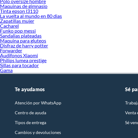
Polo oversize hombre
Maquinas de gimnasio
Tinta epson l3110
La vuelta al mundo en 80 dias
Zapatillas mujer
Cacharel
Funko pop messi
Sandalias plateadas
Maquina para gluteos
Disfraz de harry potter
Forwarder
Audifonos Xiaomi
Philips lumea prestige
Sillas para tocador
Gama
Te ayudamos
Sé pa
Atención por WhatsApp
Trabaj
Centro de ayuda
Venta
Tipos de entrega
Sé ven
Cambios y devoluciones