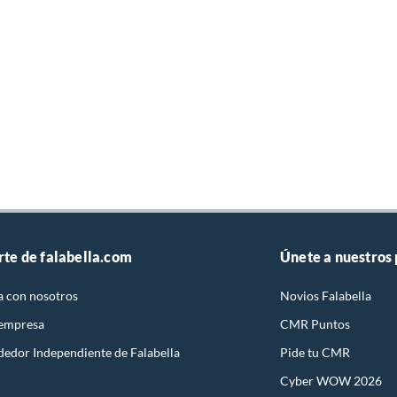
rte de falabella.com
Únete a nuestros
a con nosotros
Novios Falabella
 empresa
CMR Puntos
dedor Independiente de Falabella
Pide tu CMR
Cyber WOW 2026