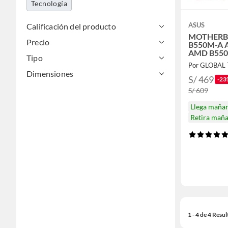
Tecnología
ASUS
Calificación del producto
MOTHERB
Precio
B550M-A 
AMD B550
Tipo
AM4
Por GLOBAL
Dimensiones
S/ 469
-23
S/ 609
Llega maña
Retira mañ
1 - 4 de 4 Resu