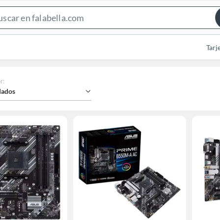
Search
Bar
Tarj
r
:
ados