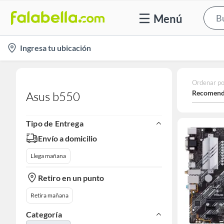
Menú
location-
Ingresa tu ubicación
icon
Ordenar po
Recomend
Asus b550
Tipo de Entrega
Envío a domicilio
Llega mañana
Retiro en un punto
Retira mañana
Categoría