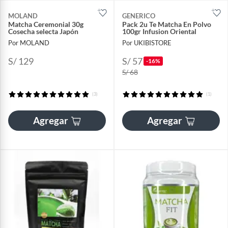
MOLAND
GENERICO
Matcha Ceremonial 30g
Pack 2u Te Matcha En Polvo
Cosecha selecta Japón
100gr Infusion Oriental
Por MOLAND
Por UKIBISTORE
S/ 129
S/ 57
-16%
S/ 68
(3)
(1)
Agregar
Agregar