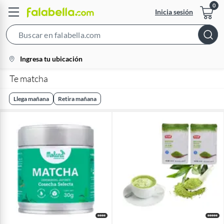
Inicia sesión
Search
Bar
location-
Ingresa tu ubicación
icon
Te matcha
Llega mañana
Retira mañana