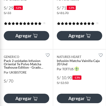
S/ 29
S/ 71
-12%
-13%
S/ 33
S/ 81.70
(3)
(1)
Agregar
Agregar
GENERICO
NATURES HEART
Pack 2 unidades Infusion
Infusión Matcha Vainilla Caja
Oriental Te Polvo Matcha
20 Und
Teahouse Edition - Grado
Por TOTTUS
Ceremonial 100 gramos
Por UKIBISTORE
S/ 10.90
-13%
S/ 70
S/ 12.50
Agregar
Agregar