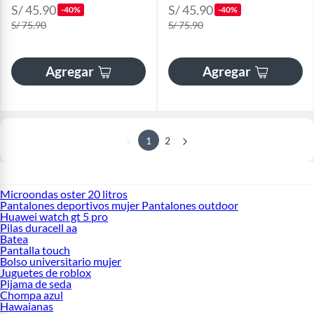
S/ 45.90
S/ 45.90
-40%
-40%
S/ 75.90
S/ 75.90
Agregar
Agregar
1
2
Microondas oster 20 litros
Pantalones deportivos mujer Pantalones outdoor
Huawei watch gt 5 pro
Pilas duracell aa
Batea
Pantalla touch
Bolso universitario mujer
Juguetes de roblox
Pijama de seda
Chompa azul
Hawaianas