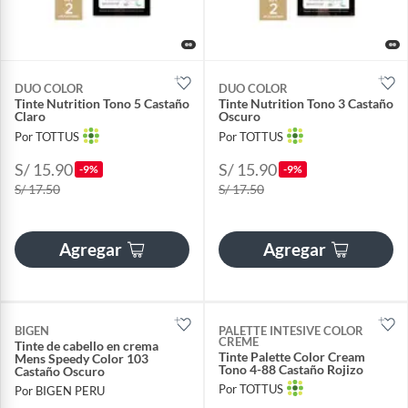
DUO COLOR
DUO COLOR
Tinte Nutrition Tono 5 Castaño
Tinte Nutrition Tono 3 Castaño
Claro
Oscuro
Por TOTTUS
Por TOTTUS
S/ 15.90
S/ 15.90
-9%
-9%
S/ 17.50
S/ 17.50
Agregar
Agregar
BIGEN
PALETTE INTESIVE COLOR
CREME
Tinte de cabello en crema
Tinte Palette Color Cream
Mens Speedy Color 103
Tono 4-88 Castaño Rojizo
Castaño Oscuro
Por TOTTUS
Por BIGEN PERU