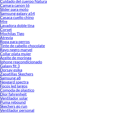
Cuidado del cuerpo Natura
Camara canon t6
Slider para moto
Samsung galaxy a54
Casaca cuello chino
Mre
Lavadora doble tina
Corset
Mochilas Tigo
Atrevia
Ropa para perros
Tinte de cabello chocolate
Rayo negro marvel
Collar plata mujer
Aceite de moringa
Iphone reacondicionado
Galaxy fit 3
Dorsay esika
Zapatillas Skechers
Samsung a8
Nexgard spectra
Focos led largos
Comoda de plastico
Dior fahrenheit
Ventilador solar
Puma rebound
Skechers go run
Ventilador personal