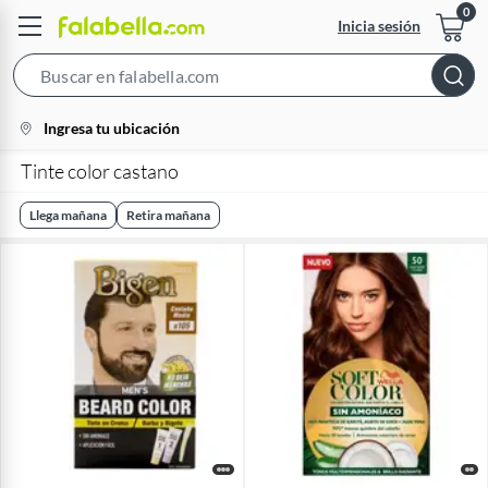
Inicia sesión
Search
Bar
location-
Ingresa tu ubicación
icon
Tinte color castano
Llega mañana
Retira mañana