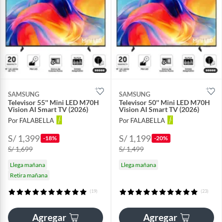
SAMSUNG
SAMSUNG
Televisor 55'' Mini LED M70H
Televisor 50'' Mini LED M70H
Vision AI Smart TV (2026)
Vision AI Smart TV (2026)
Por FALABELLA
Por FALABELLA
S/ 1,399
S/ 1,199
-18%
-20%
S/ 1,699
S/ 1,499
Llega mañana
Llega mañana
Retira mañana
(19)
(23)
Agregar
Agregar