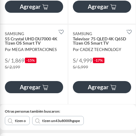
Agregar
Agregar
SAMSUNG
SAMSUNG
55 Crystal UHD DU7000 4K
Televisor 75 QLED 4K Q65D
Tizen OS Smart TV
Tizen OS Smart TV
Por MEGA IMPORTACIONES
Por CADEZ TECHNOLOGY
S/ 1,869
S/ 4,999
-15%
-17%
S/ 2,199
S/ 5,999
Agregar
Agregar
Otras personas también buscaron:
tizen o
tizen un43u8000hgxpe