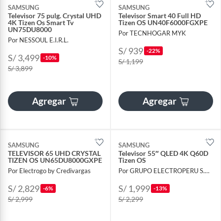
SAMSUNG
SAMSUNG
Televisor 75 pulg. Crystal UHD
Televisor Smart 40 Full HD
4K Tizen Os Smart Tv
Tizen OS UN40F6000FGXPE
UN75DU8000
Por TECNHOGAR MYK
Por NESSOUL E.I.R.L.
S/ 939
-22%
S/ 3,499
-10%
S/ 1,199
S/ 3,899
Agregar
Agregar
SAMSUNG
SAMSUNG
TELEVISOR 65 UHD CRYSTAL
Televisor 55″ QLED 4K Q60D
TIZEN OS UN65DU8000GXPE
Tizen OS
Por Electrogo by Credivargas
Por GRUPO ELECTROPERU S.A.C.
S/ 2,829
S/ 1,999
-6%
-13%
S/ 2,999
S/ 2,299