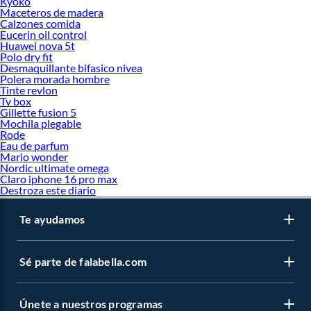
Kyoko
Maceteros de madera
Calzones comida
Eucerin oil control
Huawei nova 5t
Polo dry fit
Desmaquillante bifasico nivea
Polera morada hombre
Tinte revlon
Tv box
Gillette fusion 5
Mochila plegable
Rode
Eau de parfum
Mario wonder
Nordic ultimate omega
Claro iphone 16 pro max
Destroza este diario
Te ayudamos
Sé parte de falabella.com
Únete a nuestros programas