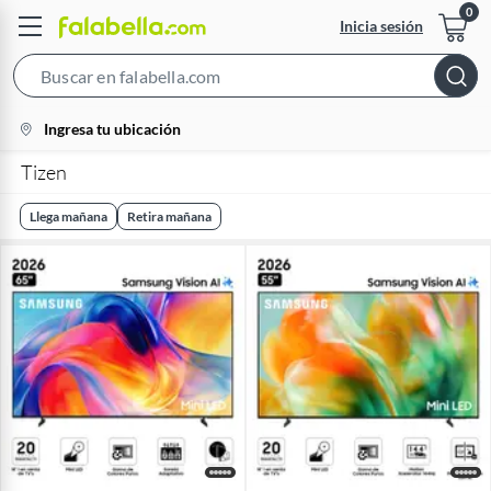
Inicia sesión
Search
Bar
location-
Ingresa tu ubicación
icon
Tizen
Llega mañana
Retira mañana