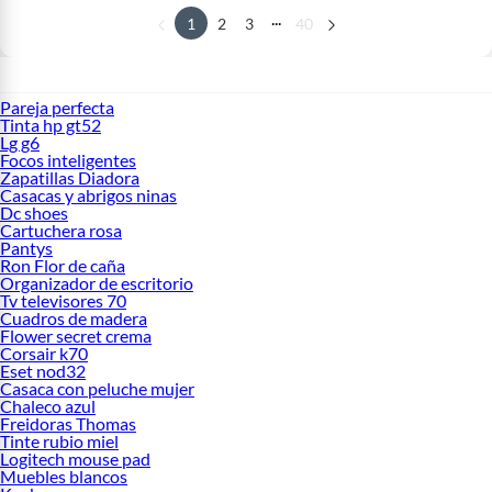
...
1
2
3
40
Pareja perfecta
Tinta hp gt52
Lg g6
Focos inteligentes
Zapatillas Diadora
Casacas y abrigos ninas
Dc shoes
Cartuchera rosa
Pantys
Ron Flor de caña
Organizador de escritorio
Tv televisores 70
Cuadros de madera
Flower secret crema
Corsair k70
Eset nod32
Casaca con peluche mujer
Chaleco azul
Freidoras Thomas
Tinte rubio miel
Logitech mouse pad
Muebles blancos