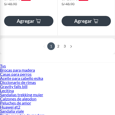
S/ 48.90
S/ 48.90
Agregar
Agregar
1
2
3
Tvs
Brocas para madera
Casas para perros
Aceite para cabello esika
Diccionario de rimas
Gravity falls bill
Lecitina
Sandalias trekking mujer
Calzones de algodon
Peluches de amor
Huawei gt2
Sandalia viale