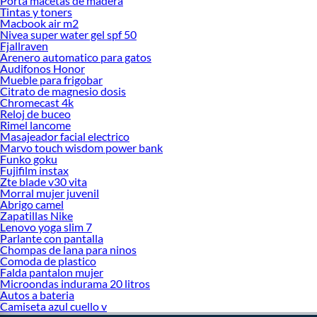
Porta macetas de madera
Tintas y toners
Macbook air m2
Nivea super water gel spf 50
Fjallraven
Arenero automatico para gatos
Audifonos Honor
Mueble para frigobar
Citrato de magnesio dosis
Chromecast 4k
Reloj de buceo
Rimel lancome
Masajeador facial electrico
Marvo touch wisdom power bank
Funko goku
Fujifilm instax
Zte blade v30 vita
Morral mujer juvenil
Abrigo camel
Zapatillas Nike
Lenovo yoga slim 7
Parlante con pantalla
Chompas de lana para ninos
Comoda de plastico
Falda pantalon mujer
Microondas indurama 20 litros
Autos a bateria
Camiseta azul cuello v