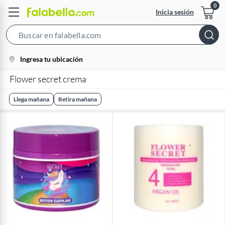
Inicia sesión
Search
Bar
location-
Ingresa tu ubicación
icon
Flower secret crema
Llega mañana
Retira mañana