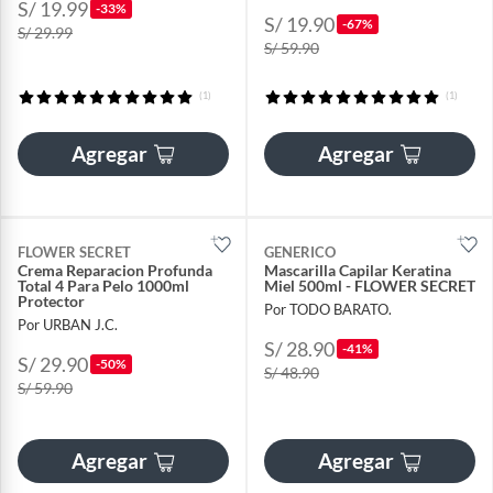
S/ 19.99
-33%
S/ 19.90
-67%
S/ 29.99
S/ 59.90
(1)
(1)
Agregar
Agregar
FLOWER SECRET
GENERICO
Crema Reparacion Profunda
Mascarilla Capilar Keratina
Total 4 Para Pelo 1000ml
Miel 500ml - FLOWER SECRET
Protector
Por TODO BARATO.
Por URBAN J.C.
S/ 28.90
-41%
S/ 29.90
-50%
S/ 48.90
S/ 59.90
Agregar
Agregar