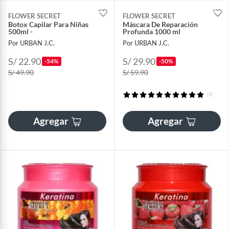
FLOWER SECRET
FLOWER SECRET
Botox Capilar Para Niñas
Máscara De Reparación
500ml -
Profunda 1000 ml
Por URBAN J.C.
Por URBAN J.C.
S/ 22.90
S/ 29.90
-54%
-50%
S/ 49.90
S/ 59.90
(1)
Agregar
Agregar