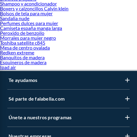
Shampoo y acondicionador
Boxers y calzoncillos Calvin klein
Bolsos de tela para mujer
Sandalia nude
Perfumes dulces para mujer
Camiseta españa manga larga
Peroxido de benzoilo
Morrales para mujer negro
Toshiba satellite c845
Mesa de centro ovalada
Redken extreme
Banquitos de madera
Esquineros de madera
Ipad air
Te ayudamos
Sé parte de falabella.com
Únete a nuestros programas
Nuestras empresas