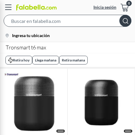
Inicia sesión
Search
Bar
location-
Ingresa tu ubicación
icon
Tronsmart t6 max
Retira hoy
Llega mañana
Retira mañana