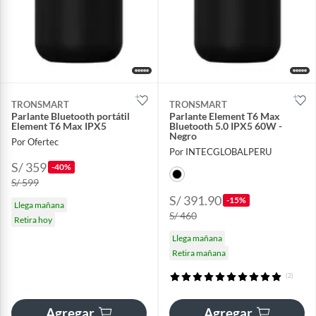
TRONSMART
TRONSMART
Parlante Bluetooth portátil
Parlante Element T6 Max
Element T6 Max IPX5
Bluetooth 5.0 IPX5 60W -
Negro
Por Ofertec
Por INTECGLOBALPERU
S/ 359
-40%
S/ 599
S/ 391.90
-15%
Llega mañana
S/ 460
Retira hoy
Llega mañana
Retira mañana
(2)
Agregar
Agregar