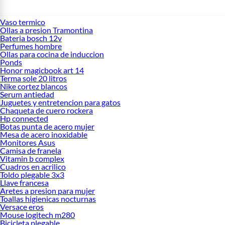
Vaso termico
Ollas a presion Tramontina
Bateria bosch 12v
Perfumes hombre
Ollas para cocina de induccion
Ponds
Honor magicbook art 14
Terma sole 20 litros
Nike cortez blancos
Serum antiedad
Juguetes y entretencion para gatos
Chaqueta de cuero rockera
Hp connected
Botas punta de acero mujer
Mesa de acero inoxidable
Monitores Asus
Camisa de franela
Vitamin b complex
Cuadros en acrilico
Toldo plegable 3x3
Llave francesa
Aretes a presion para mujer
Toallas higienicas nocturnas
Versace eros
Mouse logitech m280
Bicicleta plegable