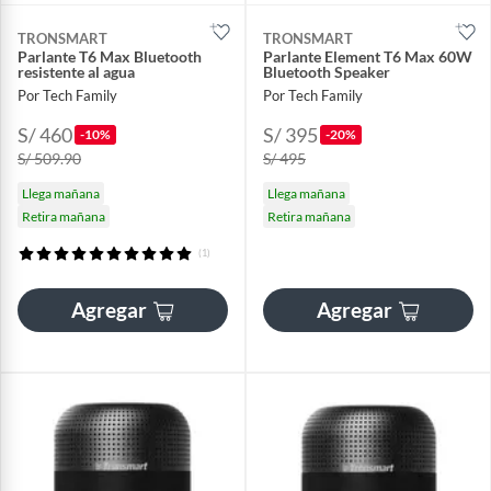
TRONSMART
TRONSMART
Parlante T6 Max Bluetooth
Parlante Element T6 Max 60W
resistente al agua
Bluetooth Speaker
Por Tech Family
Por Tech Family
S/ 460
S/ 395
-10%
-20%
S/ 509.90
S/ 495
Llega mañana
Llega mañana
Retira mañana
Retira mañana
(1)
Agregar
Agregar