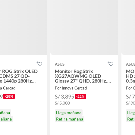
ASUS
ASU
r ROG Strix OLED
Monitor Rog Strix
MON
CDMS 27 QD-
XG27AQWMG OLED
HD 2
e 1440p 280Hz
Glossy 27" QHD, 280Hz,
0.3
 G-SYNC
0.3Ms, True Black 500
VG
va Cercad
Por Innova Cercad
Por 
99
S/ 3,895
S/ 
-28%
-22%
S/ 5,000
S/ 9
añana
Llega mañana
Lle
mañana
Retira mañana
Ret