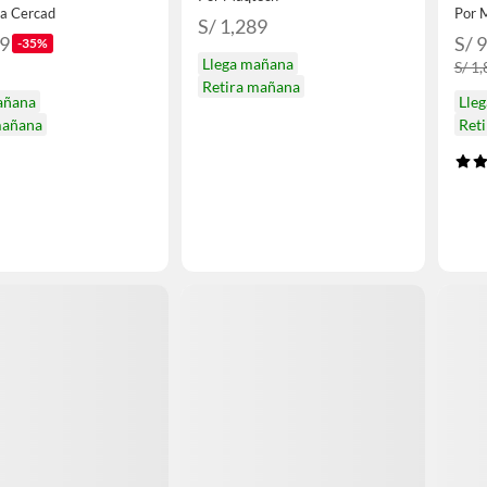
0
va Cercad
Por 
S/ 1,289
99
S/ 
-35%
Llega mañana
S/ 1
Retira mañana
añana
Lle
mañana
Ret