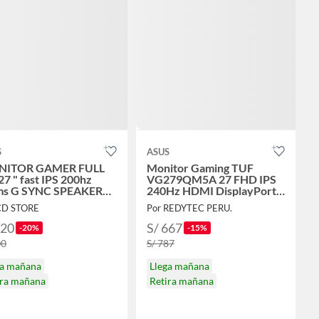
S
ASUS
ITOR GAMER FULL
Monitor Gaming TUF
7 " fast IPS 200hz
VG279QM5A 27 FHD IPS
ms G SYNC SPEAKER
240Hz HDMI DisplayPort
279Q5A
Negro
CD STORE
Por REDYTEC PERU.
720
S/ 667
-20%
-15%
00
S/ 787
ga mañana
Llega mañana
ira mañana
Retira mañana