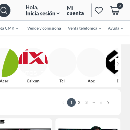
0
Hola
,
Mi
cuenta
Inicia sesión
eta CMR
Vende y comisiona
Venta telefónica
Ayuda
Acer
Caixun
Tcl
Aoc
Dell
...
1
2
3
6