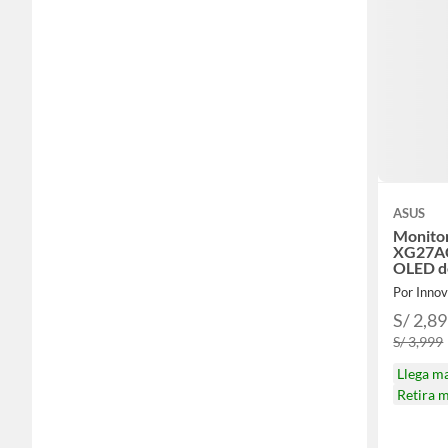
ASUS
Monito
XG27A
OLED d
003ms
Por Inno
S/ 2,8
S/ 3,999
Llega m
Retira 