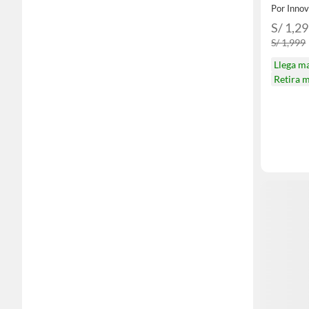
HDR-1
Por Inno
S/ 1,2
S/ 1,999
Llega m
Retira 