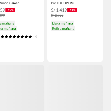
USB-C G-SYNC
Mundo Gamer
Por TODOPERU
959
S/ 1,419
-49%
-51%
,899
S/ 2,900
ga mañana
Llega mañana
ira mañana
Retira mañana
(7)