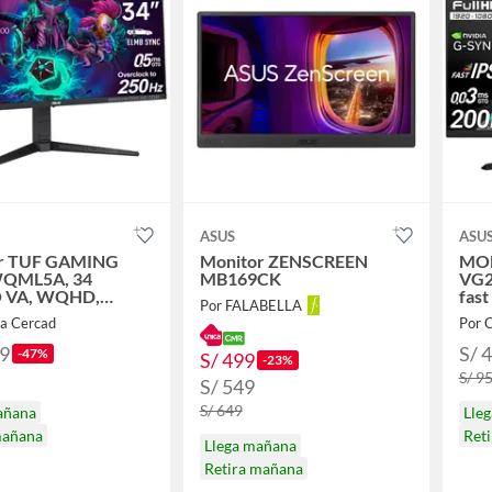
ASUS
ASU
r TUF GAMING
Monitor ZENSCREEN
MO
QML5A, 34
MB169CK
VG2
 VA, WQHD,
fast
Por FALABELLA
OC, 0.5ms, AMD
SYN
va Cercad
Por 
nc Premium
89
S/ 
-47%
S/ 499
-23%
S/ 9
S/ 549
S/ 649
añana
Lle
mañana
Ret
Llega mañana
Retira mañana