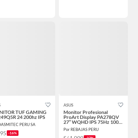
S
ASUS
ITOR TUF GAMING
Monitor Profesional
49Q5R 24 200hz IPS
ProArt Display PA278QV
27” WQHD IPS 75Hz 100%
DASMITEC PERU SA
sRGB
Por REBAJAS PERU
495
-16%
-27%