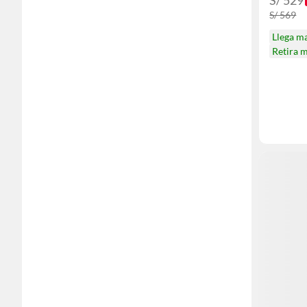
S/ 529
S/ 569
Llega m
Retira 