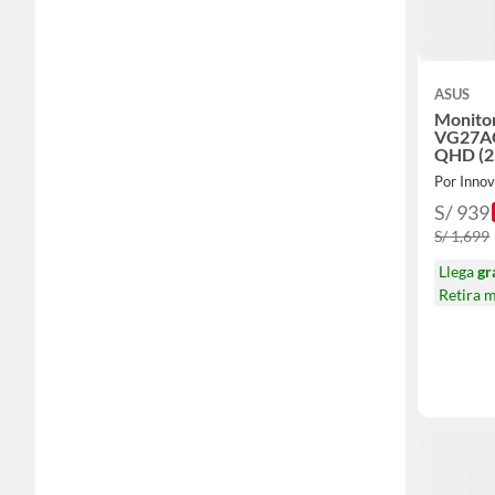
ASUS
Monito
VG27AQ
QHD (2
03ms
Por Inno
S/ 939
S/ 1,699
Llega
gr
Retira 