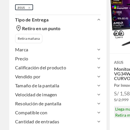
asus
Tipo de Entrega
Retiro en un punto
Retira mañana
Marca
Precio
ASUS
Calificación del producto
Monito
VG34W
Vendido por
CURVO
250Hz 
Tamaño de la pantalla
Por Inno
FreeSy
S/ 1,5
Velocidad de imagen
S/ 2,999
Resolución de pantalla
Llega m
Compatible con
Retira 
Cantidad de entradas