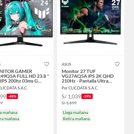
S
ASUS
NITOR GAMER
Monitor 27 TUF
49Q5A FULL HD 23.8 "
VG27AQ5A iPS 2K QHD
 IPS 200hz 03ms G
210Hz - Pantalla Ultra
C SPEAKER
Rápida y Alta Resolución
CLICDATA S.A.C.
Por CLICDATA S.A.C.
499
S/ 1,039
-48%
-39%
59
S/ 1,699
ga mañana
Llega mañana
ira mañana
Retira mañana