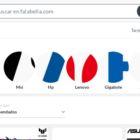
Search
Bar
Tarj
Msi
Hp
Lenovo
Gigabyte
r por
:
endados