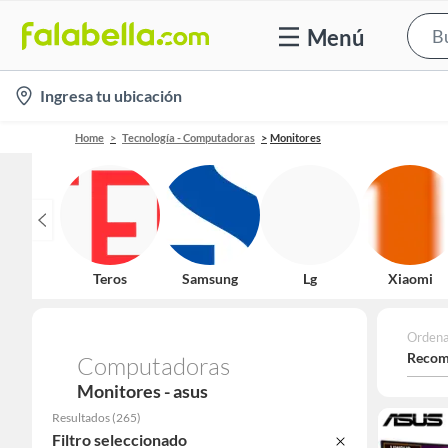
Menú
location-
Ingresa tu ubicación
icon
Home
Tecnología - Computadoras
Monitores
Teros
Samsung
Lg
Xiaomi
Ordena
Recom
Computadoras
Monitores - asus
Resultados
(
265
)
Filtro seleccionado