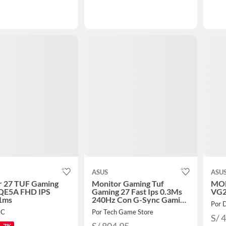
ASUS
ASU
r 27 TUF Gaming
Monitor Gaming Tuf
MON
QE5A FHD IPS
Gaming 27 Fast Ips 0.3Ms
VG2
1ms
240Hz Con G-Sync Gaming
Por 
Ai
IC
Por Tech Game Store
S/ 
-7%