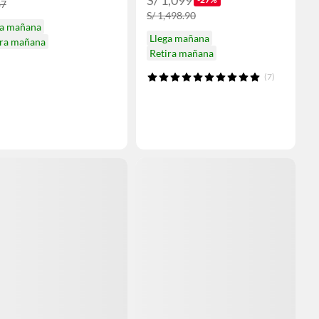
S/ 1,099
87
S/ 1,498.90
ga mañana
Llega mañana
ira mañana
Retira mañana
(7)