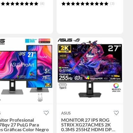
(8)
(3)
S
ASUS
tor Profesional
MONITOR 27 IPS ROG
78qv 27 PuLG Para
STRIX XG27ACMES 2K
s Gráficas Color Negro
0.3MS 255HZ HDMI DP