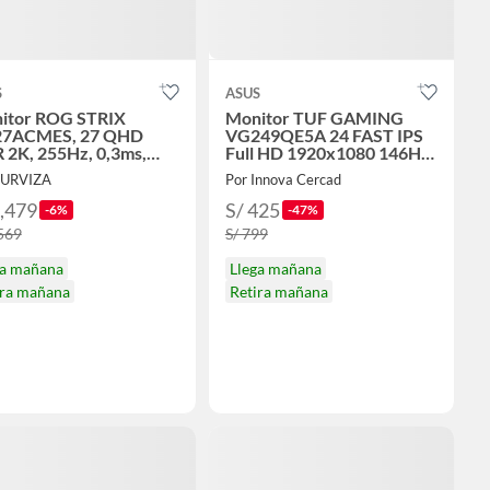
S
ASUS
itor ROG STRIX
Monitor TUF GAMING
7ACMES, 27 QHD
VG249QE5A 24 FAST IPS
 2K, 255Hz, 0,3ms,
Full HD 1920x1080 146Hz
ote
1ms Parlante
SURVIZA
Por Innova Cercad
1,479
S/ 425
-6%
-47%
,569
S/ 799
ga mañana
Llega mañana
ira mañana
Retira mañana