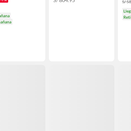
S/ 804.95
S/ 5
Lle
añana
Ret
mañana