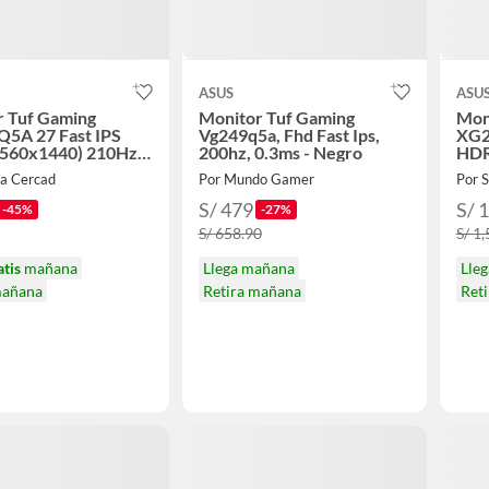
ASUS
ASU
r Tuf Gaming
Monitor Tuf Gaming
Mon
5A 27 Fast IPS
Vg249q5a, Fhd Fast Ips,
XG2
560x1440) 210Hz
200hz, 0.3ms - Negro
HDR
Piv
va Cercad
Por Mundo Gamer
Por 
S/ 479
S/ 
-45%
-27%
S/ 658.90
S/ 1
atis
mañana
Llega mañana
Lle
mañana
Retira mañana
Ret