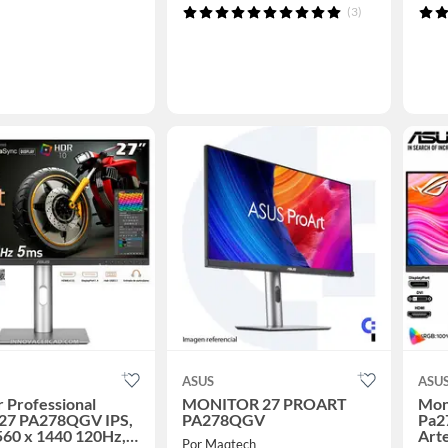
(3)
ASUS
ASU
 Professional
MONITOR 27 PROART
Moni
 27 PA278QGV IPS,
PA278QGV
Pa2
60 x 1440 120Hz,
Arte
Por Maqtech