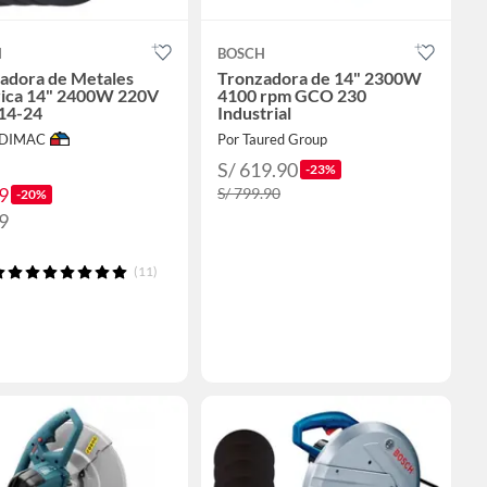
H
BOSCH
adora de Metales
Tronzadora de 14" 2300W
rica 14" 2400W 220V
4100 rpm GCO 230
14-24
Industrial
ODIMAC
Por Taured Group
S/ 619.90
-23%
9
S/ 799.90
-20%
9
(11)