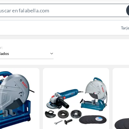
Search
Bar
Tarj
r
:
ados