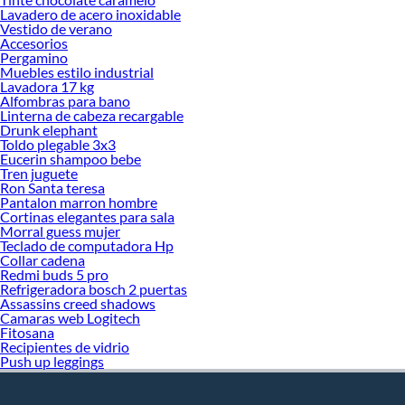
Lavadero de acero inoxidable
Vestido de verano
Accesorios
Pergamino
Muebles estilo industrial
Lavadora 17 kg
Alfombras para bano
Linterna de cabeza recargable
Drunk elephant
Toldo plegable 3x3
Eucerin shampoo bebe
Tren juguete
Ron Santa teresa
Pantalon marron hombre
Cortinas elegantes para sala
Morral guess mujer
Teclado de computadora Hp
Collar cadena
Redmi buds 5 pro
Refrigeradora bosch 2 puertas
Assassins creed shadows
Camaras web Logitech
Fitosana
Recipientes de vidrio
Push up leggings