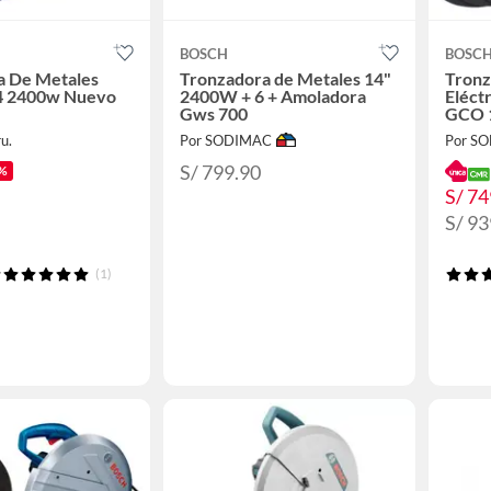
BOSCH
BOSC
a De Metales
Tronzadora de Metales 14"
Tronz
4 2400w Nuevo
2400W + 6 + Amoladora
Eléct
Gws 700
GCO 
u.
Por SODIMAC
Por S
S/ 799.90
%
S/ 74
S/ 93
(1)