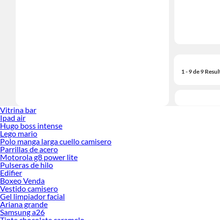
1 - 9 de 9 Resu
Vitrina bar
Ipad air
Hugo boss intense
Lego mario
Polo manga larga cuello camisero
Parrillas de acero
Motorola g8 power lite
Pulseras de hilo
Edifier
Boxeo Venda
Vestido camisero
Gel limpiador facial
Ariana grande
Samsung a26
Tinte chocolate caramelo