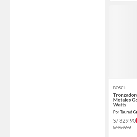
BOSCH
Tronzador
Metales G
Watts
Por Taured G
S/ 829.90
S/ 959.90