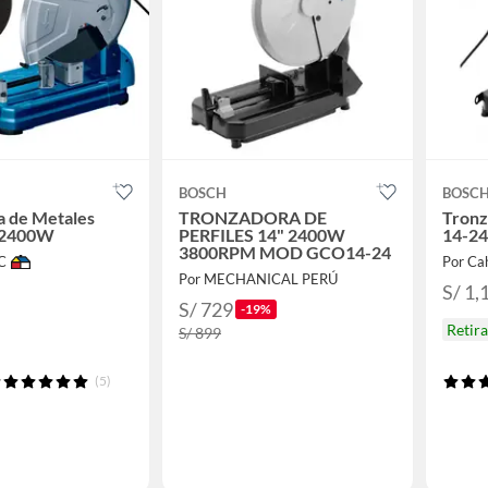
BOSCH
BOSC
a de Metales
TRONZADORA DE
Tronz
 2400W
PERFILES 14" 2400W
14-2
3800RPM MOD GCO14-24
C
Por Ca
Por MECHANICAL PERÚ
S/ 1,
S/ 729
-19%
Retir
S/ 899
(5)