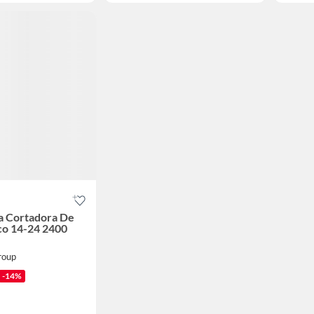
a Cortadora De
co 14-24 2400
roup
-14%