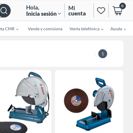
0
Hola
,
Mi
cuenta
Inicia sesión
eta CMR
Vende y comisiona
Venta telefónica
Ayuda
1