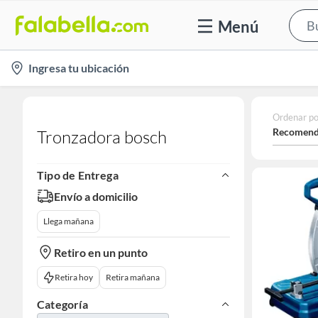
Menú
location-
Ingresa tu ubicación
icon
Ordenar po
Recomend
Tronzadora bosch
Tipo de Entrega
Envío a domicilio
Llega mañana
Retiro en un punto
Retira hoy
Retira mañana
Categoría