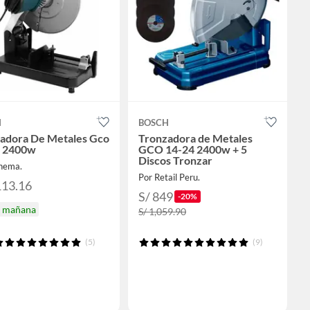
H
BOSCH
adora De Metales Gco
Tronzadora de Metales
4 2400w
GCO 14-24 2400w + 5
Discos Tronzar
hema.
Por Retail Peru.
113.16
S/ 849
-20%
a mañana
S/ 1,059.90
(5)
(9)