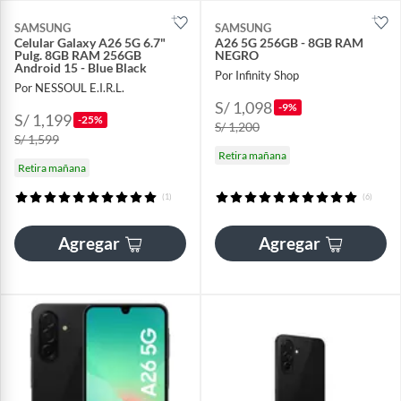
SAMSUNG
SAMSUNG
Celular Galaxy A26 5G 6.7"
A26 5G 256GB - 8GB RAM
Pulg. 8GB RAM 256GB
NEGRO
Android 15 - Blue Black
Por Infinity Shop
Por NESSOUL E.I.R.L.
S/ 1,098
-9%
S/ 1,199
-25%
S/ 1,200
S/ 1,599
Retira mañana
Retira mañana
(1)
(6)
Agregar
Agregar