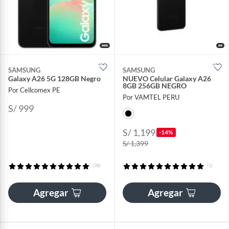
SAMSUNG
SAMSUNG
Galaxy A26 5G 128GB Negro
NUEVO Celular Galaxy A26
8GB 256GB NEGRO
Por Cellcomex PE
Por VAMTEL PERU
S/ 999
S/ 1,199
-14%
S/ 1,399
(38)
(1)
Agregar
Agregar