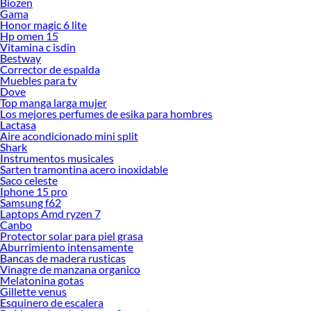
Biozen
Gama
Honor magic 6 lite
Hp omen 15
Vitamina c isdin
Bestway
Corrector de espalda
Muebles para tv
Dove
Top manga larga mujer
Los mejores perfumes de esika para hombres
Lactasa
Aire acondicionado mini split
Shark
Instrumentos musicales
Sarten tramontina acero inoxidable
Saco celeste
Iphone 15 pro
Samsung f62
Laptops Amd ryzen 7
Canbo
Protector solar para piel grasa
Aburrimiento intensamente
Bancas de madera rusticas
Vinagre de manzana organico
Melatonina gotas
Gillette venus
Esquinero de escalera