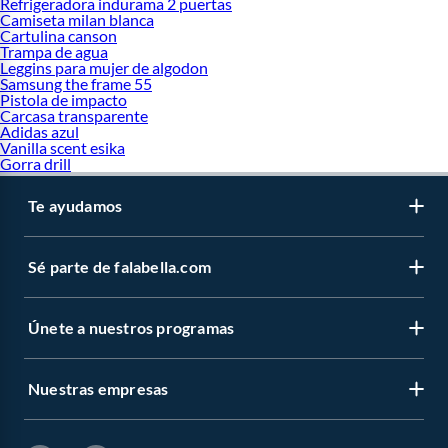
Refrigeradora indurama 2 puertas
Camiseta milan blanca
Cartulina canson
Trampa de agua
Leggins para mujer de algodon
Samsung the frame 55
Pistola de impacto
Carcasa transparente
Adidas azul
Vanilla scent esika
Gorra drill
Te ayudamos
Sé parte de falabella.com
Únete a nuestros programas
Nuestras empresas