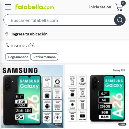
Inicia sesión
Search
Bar
location-
Ingresa tu ubicación
icon
Samsung a26
Llega mañana
Retira mañana