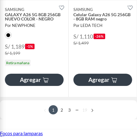
SAMSUNG
SAMSUNG
GALAXY A26 5G 8GB 256GB
Celular Galaxy A26 5G 256GB
NUEVO COLOR - NEGRO
- 8GB RAM negro
Por NEWPHONE
Por LEDA TECH
S/ 1,110
-26%
S/ 1,499
S/ 1,189
-1%
S/ 1,199
Retira mañana
Agregar
Agregar
...
1
2
3
19
Focos para lamparas